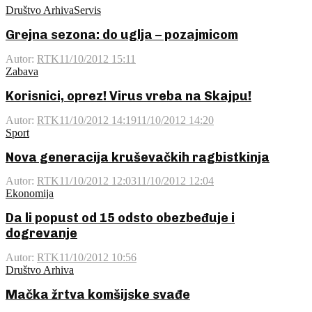
Društvo Arhiva
Servis
Grejna sezona: do uglja – pozajmicom
Autor:
RTK
11/10/2012 15:11
Zabava
Korisnici, oprez! Virus vreba na Skajpu!
Autor:
RTK
11/10/2012 14:19
11/10/2012 14:20
Sport
Nova generacija kruševačkih ragbistkinja
Autor:
RTK
11/10/2012 12:03
11/10/2012 12:04
Ekonomija
Da li popust od 15 odsto obezbeđuje i
dogrevanje
Autor:
RTK
11/10/2012 10:56
Društvo Arhiva
Mačka žrtva komšijske svađe