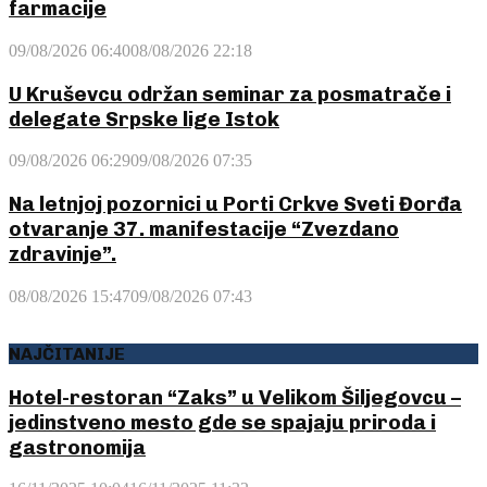
farmacije
09/08/2026 06:40
08/08/2026 22:18
U Kruševcu održan seminar za posmatrače i
delegate Srpske lige Istok
09/08/2026 06:29
09/08/2026 07:35
Na letnjoj pozornici u Porti Crkve Sveti Đorđa
otvaranje 37. manifestacije “Zvezdano
zdravinje”.
08/08/2026 15:47
09/08/2026 07:43
NAJČITANIJE
Hotel-restoran “Zaks” u Velikom Šiljegovcu –
jedinstveno mesto gde se spajaju priroda i
gastronomija