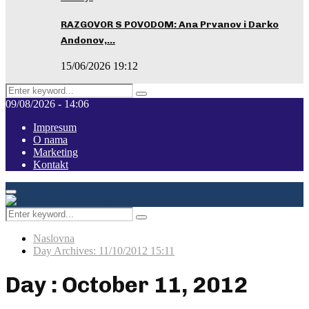
RAZGOVOR S POVODOM: Ana Prvanov i Darko
Andonov,…
15/06/2026 19:12
Search
Pretraga
for:
09/08/2026 - 14:06
Impresum
O nama
Marketing
Kontakt
Facebook
Instagram
Youtube
Primary
Menu
Search
Pretraga
for:
Naslovna
Day Archives: 11/10/2012 15:11
Day : October 11, 2012