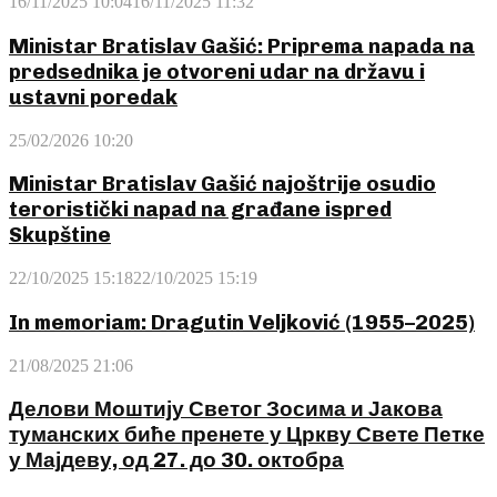
16/11/2025 10:04
16/11/2025 11:32
Ministar Bratislav Gašić: Priprema napada na
predsednika je otvoreni udar na državu i
ustavni poredak
25/02/2026 10:20
Ministar Bratislav Gašić najoštrije osudio
teroristički napad na građane ispred
Skupštine
22/10/2025 15:18
22/10/2025 15:19
In memoriam: Dragutin Veljković (1955–2025)
21/08/2025 21:06
Делови Моштију Светог Зосима и Јакова
туманских биће пренете у Цркву Свете Петке
у Мајдеву, од 27. до 30. октобра