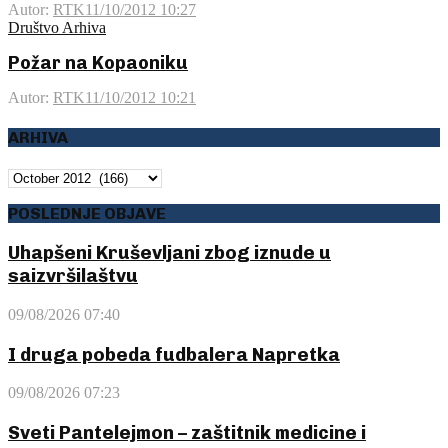
Autor:
RTK
11/10/2012 10:27
Društvo Arhiva
Požar na Kopaoniku
Autor:
RTK
11/10/2012 10:21
ARHIVA
ARHIVA
POSLEDNJE OBJAVE
Uhapšeni Kruševljani zbog iznude u
saizvršilaštvu
09/08/2026 07:40
I druga pobeda fudbalera Napretka
09/08/2026 07:23
Sveti Pantelejmon – zaštitnik medicine i