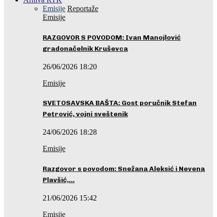
Emisije
Reportaže
Emisije
RAZGOVOR S POVODOM: Ivan Manojlović
gradonačelnik Kruševca
26/06/2026 18:20
Emisije
SVETOSAVSKA BAŠTA: Gost poručnik Stefan
Petrović, vojni sveštenik
24/06/2026 18:28
Emisije
Razgovor s povodom: Snežana Aleksić i Nevena
Plavšić,…
21/06/2026 15:42
Emisije