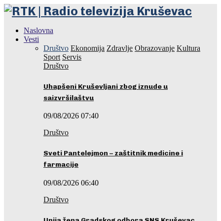
Naslovna
Vesti
Društvo
Ekonomija
Zdravlje
Obrazovanje
Kultura
Sport
Servis
Društvo
Uhapšeni Kruševljani zbog iznude u
saizvršilaštvu
09/08/2026 07:40
Društvo
Sveti Pantelejmon – zaštitnik medicine i
farmacije
09/08/2026 06:40
Društvo
Unija žena Gradskog odbora SNS Kruševac