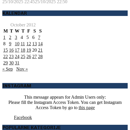
25/10/2025 22:45
25/10/2025 22:50
KALENDAR
October 2012
M
T
W
T
F
S
S
1
2
3
4
5
6
7
8
9
10
11
12
13
14
15
16
17
18
19
20
21
22
23
24
25
26
27
28
29
30
31
« Sep
Nov »
INSTAGRAM
This message appears for Admin Users only:
Please fill the Instagram Access Token. You can get Instagram
Access Token by go to
this page
Facebook
POPULARNE KATEGORIJE