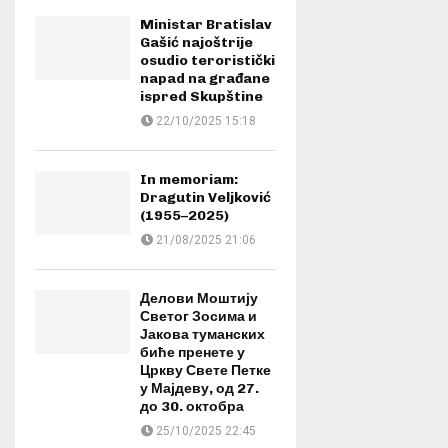
Ministar Bratislav
Gašić najoštrije
osudio teroristički
napad na građane
ispred Skupštine
22/10/2025 15:18
In memoriam:
Dragutin Veljković
(1955–2025)
21/08/2025 21:06
Делови Моштију
Светог Зосима и
Јакова туманских
биће пренете у
Цркву Свете Петке
у Мајдеву, од 27.
до 30. октобра
25/10/2025 22:45