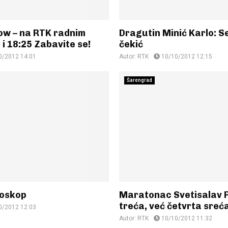
w – na RTK radnim
Dragutin Minić Karlo: 
i 18:25 Zabavite se!
čekić
0/2012 14:01
Autor:
RTK
10/10/2012 12:15
Šarengrad
roskop
Maratonac Svetisalav Pa
treća, već četvrta sreć
0/2012 12:03
Autor:
RTK
10/10/2012 11:32