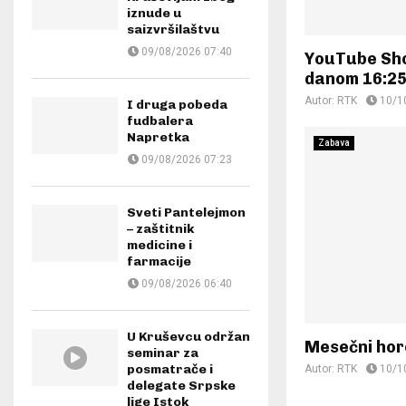
iznude u
saizvršilaštvu
09/08/2026 07:40
YouTube Sho
danom 16:25 
Autor:
RTK
10/1
I druga pobeda
fudbalera
Napretka
Zabava
09/08/2026 07:23
Sveti Pantelejmon
– zaštitnik
medicine i
farmacije
09/08/2026 06:40
U Kruševcu održan
Mesečni ho
seminar za
posmatrače i
Autor:
RTK
10/1
delegate Srpske
lige Istok