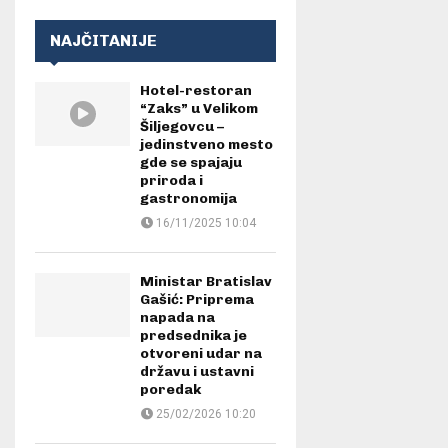
NAJČITANIJE
Hotel-restoran
“Zaks” u Velikom
Šiljegovcu –
jedinstveno mesto
gde se spajaju
priroda i
gastronomija
16/11/2025 10:04
Ministar Bratislav
Gašić: Priprema
napada na
predsednika je
otvoreni udar na
državu i ustavni
poredak
25/02/2026 10:20