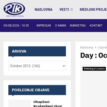
NASLOVNA
VESTI
MEDIJSKI PROJE
09/08/2026 - 10:35
IMPRESUM
O NAMA
MARKETING
KONTAKT
Naslovna
Day A
ARHIVA
Day : O
Nekategorizovano
POSLEDNJE OBJAVE
Uhapšeni
Kruševljani zbog