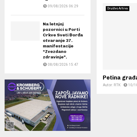
09/08/2026 06:29
Društvo Arhiva
Na letnjoj
pozornici u Porti
Crkve Sveti Đorđa
otvaranje 37.
manifestacije
“Zvezdano
zdravinje”.
08/08/2026 15:47
Petina građ
Autor:
RTK
10/1