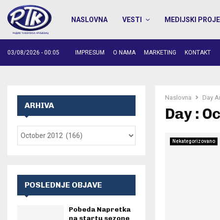
NASLOVNA
VESTI
MEDIJSKI PROJE
03/08/2026 - 00:05
IMPRESUM
O NAMA
MARKETING
KONTAKT
Naslovna
Day A
ARHIVA
Day : O
Nekategorizovano
POSLEDNJE OBJAVE
Pobeda Napretka
na startu sezone