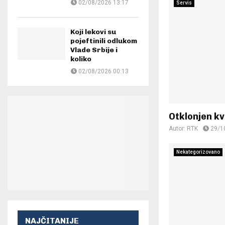
02/08/2026 13:17
Servis
Koji lekovi su
pojeftinili odlukom
Vlade Srbije i
koliko
02/08/2026 00:13
Otklonjen k
Autor:
RTK
29/1
Nekategorizovano
NAJČITANIJE