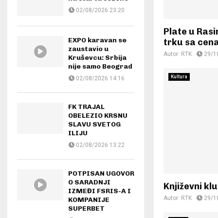
02/08/2026 23:20
Plate u Ras
EXPO karavan se
trku sa cen
zaustavio u
Autor:
RTK
29/1
Kruševcu: Srbija
nije samo Beograd
Kultura
02/08/2026 14:16
FK TRAJAL
OBELEZIO KRSNU
SLAVU SVETOG
ILIJU
02/08/2026 13:22
POTPISAN UGOVOR
O SARADNJI
Književni k
IZMEĐI FSRIS-A I
Autor:
RTK
29/1
KOMPANIJE
SUPERBET