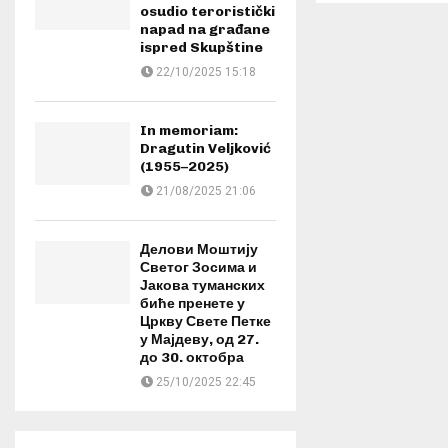
osudio teroristički
napad na građane
ispred Skupštine
22/10/2025 15:18
In memoriam:
Dragutin Veljković
(1955–2025)
21/08/2025 21:06
Делови Моштију
Светог Зосима и
Јакова туманских
биће пренете у
Цркву Свете Петке
у Мајдеву, од 27.
до 30. октобра
25/10/2025 22:45