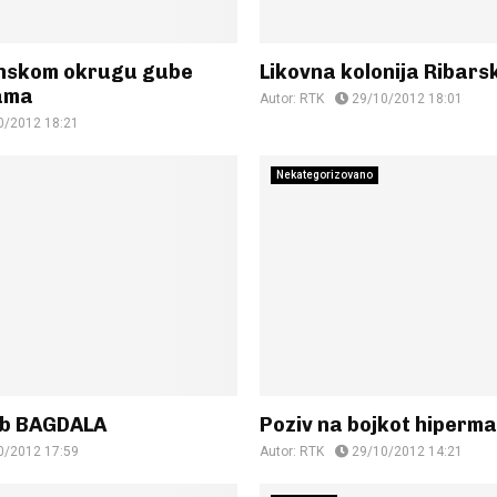
inskom okrugu gube
Likovna kolonija Ribars
ama
Autor:
RTK
29/10/2012 18:01
0/2012 18:21
Nekategorizovano
lub BAGDALA
Poziv na bojkot hiperm
0/2012 17:59
Autor:
RTK
29/10/2012 14:21