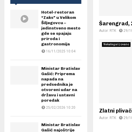
Hotel-restoran
“Zaks” u Velikom
Šarengrad, 
Šiljegovcu –
jedinstveno mesto
Autor:
RTK
29/1
gde se spajaju
priroda i
gastronomija
Nekategorizovano
16/11/2025 10:04
Ministar Bratislav
Gašić: Priprema
napada na
predsednika je
otvoreni udar na
državu i ustavni
poredak
25/02/2026 10:20
Zlatni plivač
Autor:
RTK
29/1
Ministar Bratislav
Gašić najoštrije