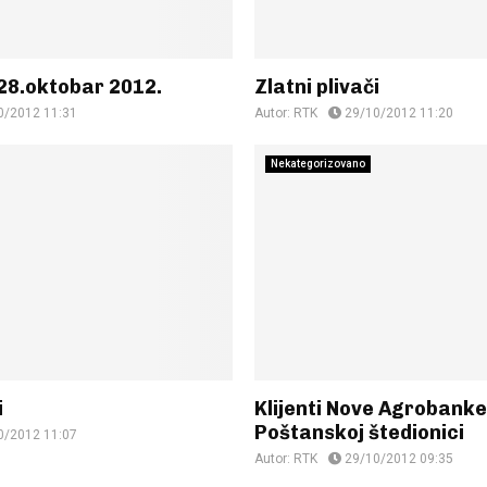
28.oktobar 2012.
Zlatni plivači
0/2012 11:31
Autor:
RTK
29/10/2012 11:20
Nekategorizovano
i
Klijenti Nove Agrobanke
Poštanskoj štedionici
0/2012 11:07
Autor:
RTK
29/10/2012 09:35