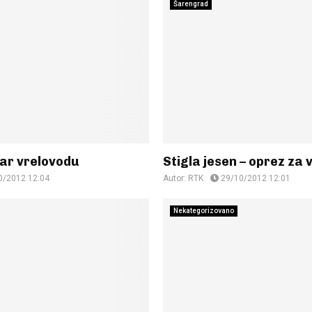
Šarengrad
var vrelovodu
Stigla jesen – oprez za
0/2012 12:04
Autor:
RTK
29/10/2012 12:01
Nekategorizovano