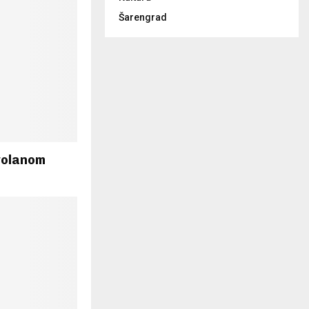
Šarengrad
 volanom