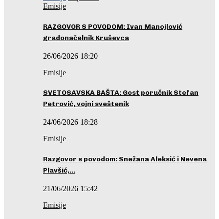
Emisije
RAZGOVOR S POVODOM: Ivan Manojlović
gradonačelnik Kruševca
26/06/2026 18:20
Emisije
SVETOSAVSKA BAŠTA: Gost poručnik Stefan
Petrović, vojni sveštenik
24/06/2026 18:28
Emisije
Razgovor s povodom: Snežana Aleksić i Nevena
Plavšić,…
21/06/2026 15:42
Emisije