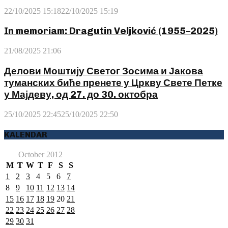
22/10/2025 15:18
22/10/2025 15:19
In memoriam: Dragutin Veljković (1955–2025)
21/08/2025 21:06
Делови Моштију Светог Зосима и Јакова
туманских биће пренете у Цркву Свете Петке
у Мајдеву, од 27. до 30. октобра
25/10/2025 22:45
25/10/2025 22:50
KALENDAR
October 2012
M
T
W
T
F
S
S
1
2
3
4
5
6
7
8
9
10
11
12
13
14
15
16
17
18
19
20
21
22
23
24
25
26
27
28
29
30
31