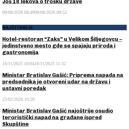
Još 18 lekova o trošku države
08/08/2026 08:49
08/08/2026 09:52
NAJČITANIJE
Hotel-restoran “Zaks” u Velikom Šiljegovcu –
jedinstveno mesto gde se spajaju priroda i
gastronomija
16/11/2025 10:04
16/11/2025 11:32
Ministar Bratislav Gašić: Priprema napada na
predsednika je otvoreni udar na državu i
ustavni poredak
25/02/2026 10:20
Ministar Bratislav Gašić najoštrije osudio
teroristički napad na građane ispred
Skupštine