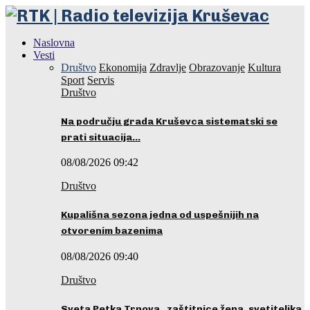
Naslovna
Vesti
Društvo
Ekonomija
Zdravlje
Obrazovanje
Kultura
Sport
Servis
Društvo
Na području grada Kruševca sistematski se
prati situacija…
08/08/2026 09:42
Društvo
Kupališna sezona jedna od uspešnijih na
otvorenim bazenima
08/08/2026 09:40
Društvo
Sveta Petka Trnova, zaštitnice žena, svetiteljka