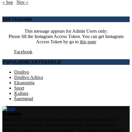
« Sep
Nov »
INSTAGRAM
This message appears for Admin Users only:
Please fill the Instagram Access Token. You can get Instagram
Access Token by go to
this page
Facebook
POPULARNE KATEGORIJE
Društvo
Društvo Arhiva
Ekonomija
Sport
Kultura
Šarengrad
O NAMA
Portal RTK (www.rtk.rs) je najmlađi medij, koji postoji od 14.
oktobra 2012. godine, i zaokružuje medijsku plaformu kuće.
Sadržaji na portalu se dnevno ažuriraju i kroz raznovrsne rubrike i