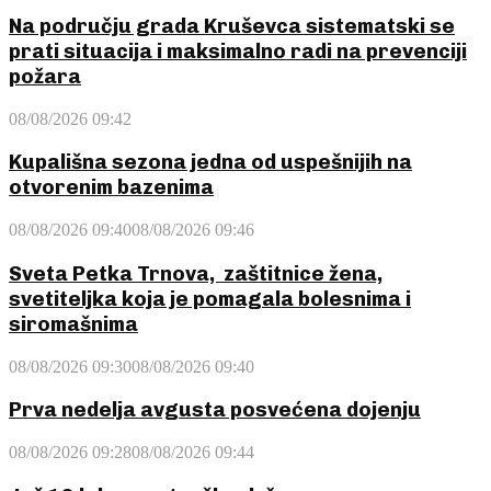
Na području grada Kruševca sistematski se
prati situacija i maksimalno radi na prevenciji
požara
08/08/2026 09:42
Kupališna sezona jedna od uspešnijih na
otvorenim bazenima
08/08/2026 09:40
08/08/2026 09:46
Sveta Petka Trnova, zaštitnice žena,
svetiteljka koja je pomagala bolesnima i
siromašnima
08/08/2026 09:30
08/08/2026 09:40
Prva nedelja avgusta posvećena dojenju
08/08/2026 09:28
08/08/2026 09:44