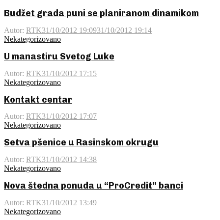
Budžet grada puni se planiranom dinamikom
Autor:
RTK
31/10/2012 19:09
31/10/2012 19:14
Nekategorizovano
U manastiru Svetog Luke
Autor:
RTK
31/10/2012 17:15
Nekategorizovano
Kontakt centar
Autor:
RTK
31/10/2012 17:07
Nekategorizovano
Setva pšenice u Rasinskom okrugu
Autor:
RTK
31/10/2012 14:38
Nekategorizovano
Nova štedna ponuda u “ProCredit” banci
Autor:
RTK
31/10/2012 13:49
Nekategorizovano