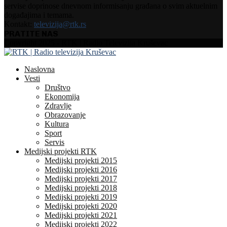
servise doprinose dnevnom informisanju građana o svim aktuelnim
događajima i temama.
Kontakt:
televizija@rtk.rs
PRATITE NAS
Facebook
Instagram
Youtube
Copyright 2025 - RTK | Radio Televizija Kruševac
Naslovna
Vesti
Društvo
Ekonomija
Zdravlje
Obrazovanje
Kultura
Sport
Servis
Medijski projekti RTK
Medijski projekti 2015
Medijski projekti 2016
Medijski projekti 2017
Medijski projekti 2018
Medijski projekti 2019
Medijski projekti 2020
Medijski projekti 2021
Medijski projekti 2022