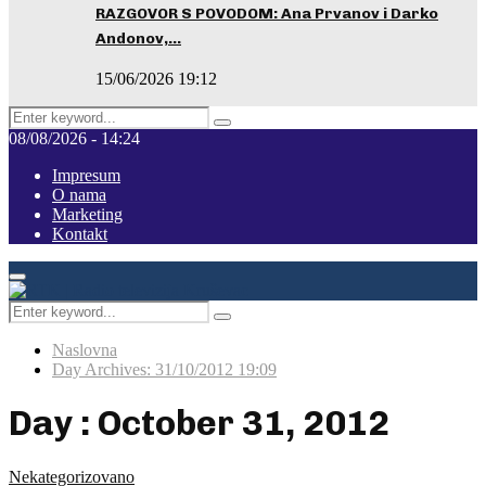
RAZGOVOR S POVODOM: Ana Prvanov i Darko
Andonov,…
15/06/2026 19:12
Search
Pretraga
for:
08/08/2026 - 14:24
Impresum
O nama
Marketing
Kontakt
Facebook
Instagram
Youtube
Primary
Menu
Search
Pretraga
for:
Naslovna
Day Archives: 31/10/2012 19:09
Day : October 31, 2012
Nekategorizovano