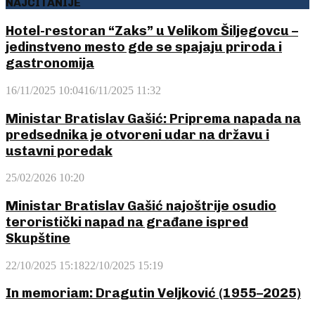
NAJČITANIJE
Hotel-restoran “Zaks” u Velikom Šiljegovcu –
jedinstveno mesto gde se spajaju priroda i
gastronomija
16/11/2025 10:04
16/11/2025 11:32
Ministar Bratislav Gašić: Priprema napada na
predsednika je otvoreni udar na državu i
ustavni poredak
25/02/2026 10:20
Ministar Bratislav Gašić najoštrije osudio
teroristički napad na građane ispred
Skupštine
22/10/2025 15:18
22/10/2025 15:19
In memoriam: Dragutin Veljković (1955–2025)