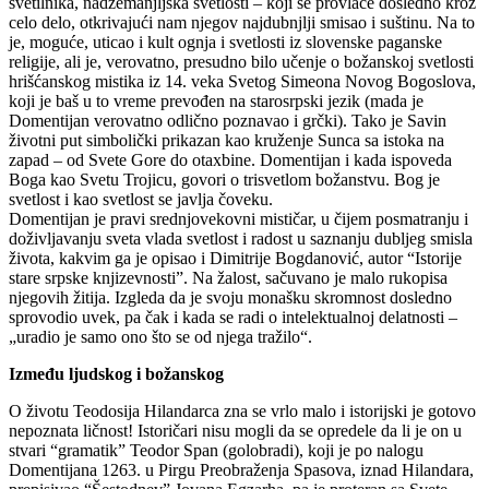
svetilnika, nadzemanjljska svetlosti – koji se provlače dosledno kroz
celo delo, otkrivajući nam njegov najdubnjlji smisao i suštinu. Na to
je, moguće, uticao i kult ognja i svetlosti iz slovenske paganske
religije, ali je, verovatno, presudno bilo učenje o božanskoj svetlosti
hrišćanskog mistika iz 14. veka Svetog Simeona Novog Bogoslova,
koji je baš u to vreme prevođen na starosrpski jezik (mada je
Domentijan verovatno odlično poznavao i grčki). Tako je Savin
životni put simbolički prikazan kao kruženje Sunca sa istoka na
zapad – od Svete Gore do otaxbine. Domentijan i kada ispoveda
Boga kao Svetu Trojicu, govori o trisvetlom božanstvu. Bog je
svetlost i kao svetlost se javlja čoveku.
Domentijan je pravi srednjovekovni mističar, u čijem posmatranju i
doživljavanju sveta vlada svetlost i radost u saznanju dubljeg smisla
života, kakvim ga je opisao i Dimitrije Bogdanović, autor “Istorije
stare srpske knjizevnosti”. Na žalost, sačuvano je malo rukopisa
njegovih žitija. Izgleda da je svoju monašku skromnost dosledno
sprovodio uvek, pa čak i kada se radi o intelektualnoj delatnosti –
„uradio je samo ono što se od njega tražilo“.
Između ljudskog i božanskog
O životu Teodosija Hilandarca zna se vrlo malo i istorijski je gotovo
nepoznata ličnost! Istoričari nisu mogli da se opredele da li je on u
stvari “gramatik” Teodor Span (golobradi), koji je po nalogu
Domentijana 1263. u Pirgu Preobraženja Spasova, iznad Hilandara,