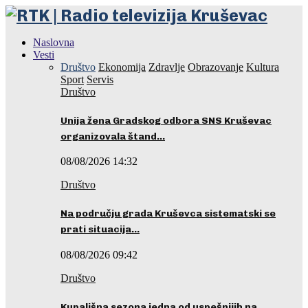
Naslovna
Vesti
Društvo
Ekonomija
Zdravlje
Obrazovanje
Kultura
Sport
Servis
Društvo
Unija žena Gradskog odbora SNS Kruševac
organizovala štand…
08/08/2026 14:32
Društvo
Na području grada Kruševca sistematski se
prati situacija…
08/08/2026 09:42
Društvo
Kupališna sezona jedna od uspešnijih na