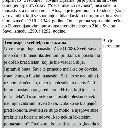
prepisivao “Šestodnev” Jovana Egzarha, pa je proteran sa Svete
Gore, jer “spani”, ćosavi (“deca, mladići i evnusi”) nisu smeli u
monaštvo, a naročito ne na Atos; ili je to jeromonah Teodosije (što je
verovatnije), koji se spominje u hilandarskim i drugim aktima Svete
Gore između 1316. i 1348. godine. On je, prema sopstvenim rečima,
po Domentijanovim uputstvima preradio njegovo Žitije Svetog
Save, između 1290. i 1292. godine.
Bio je
Teodosije o svetiteljevim suzama
verovatno
U vreme gradnje manastira Žiče (1208), Sveti Sava je
imao čin arhimandrita. Jednom prilikom, u posetu mu
je došao brat Stefan, koji je bio vladar Srbije.
Isprativši brata, Sava je primetio malaksalog čoveka,
ostavljenog u blizini manastira. Sažalio se nad njim i,
uz pomoć učenika, uneo je bolesnika u nedovršeni
hram i postavio ga „pred ikonu Hrista, koji je lekar
duša i tela“. Tu su preko noći ostali bolestan čovek i
nad njim zabrinuti Sveti Sava. Duboko se klanjajući
pred ikonom, svetitelj se dugo molio, a njegove suze
prekrile su bolesne udove „kao nekim lekarskim
pomazanjem“. Pred zoru, bolesnik je ustao „kao da je