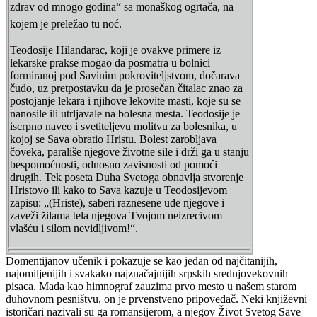
zdrav od mnogo godina“ sa monaškog ogrtača, na
kojem je preležao tu noć.
Teodosije Hilandarac, koji je ovakve primere iz
lekarske prakse mogao da posmatra u bolnici
formiranoj pod Savinim pokroviteljstvom, dočarava
čudo, uz pretpostavku da je prosečan čitalac znao za
postojanje lekara i njihove lekovite masti, koje su se
nanosile ili utrljavale na bolesna mesta. Teodosije je
iscrpno naveo i svetiteljevu molitvu za bolesnika, u
kojoj se Sava obratio Hristu. Bolest zarobljava
čoveka, parališe njegove životne sile i drži ga u stanju
bespomoćnosti, odnosno zavisnosti od pomoći
drugih. Tek poseta Duha Svetoga obnavlja stvorenje
Hristovo ili kako to Sava kazuje u Teodosijevom
zapisu: „(Hriste), saberi raznesene ude njegove i
zaveži žilama tela njegova Tvojom neizrecivom
vlašću i silom nevidljivom!“.
Domentijanov učenik i pokazuje se kao jedan od najčitanijih,
najomiljenijih i svakako najznačajnijih srpskih srednjovekovnih
pisaca. Mada kao himnograf zauzima prvo mesto u našem starom
duhovnom pesništvu, on je prvenstveno pripovedač. Neki književni
istoričari nazivali su ga romansijerom, a njegov Život Svetog Save