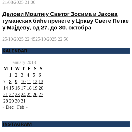
21/08/2025 21:06
Делови Моштију Светог Зосима и Јакова
туманских биће пренете у Цркву Свете Петке
у Мајдеву, од 27. до 30. октобра
25/10/2025 22:45
25/10/2025 22:50
KALENDAR
January 2013
M
T
W
T
F
S
S
1
2
3
4
5
6
7
8
9
10
11
12
13
14
15
16
17
18
19
20
21
22
23
24
25
26
27
28
29
30
31
« Dec
Feb »
INSTAGRAM