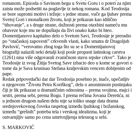
romanom. Epizoda o Savinom begu u Svetu Goru i o poteri za njim
zaista može podsetiti na poglavlje iz nekog romana. Kod Teodosija
se bore suprotni motivi i težnje: s jedne strane, vuče ga ljubav prema
Svetoj Gori i monaškom životu, koji je prikazan kao idilično
“tihovanje”, a s druge strane, dužnosti prema otaxbini nameću mu
obaveze koje mu ne dopuštaju da živi onako kako bi hteo.
Domentijanovo kapitalno delo o Svetom Savi, Teodosije je preradio
po “otačaskoj zapovesti” crkvenih vlasti, kako smatra dr Dragoljub
Pavlović, “verovatno zbog toga što su se u Domentijanovoj
biografiji nalazili neki detalji koji posle propasti latinskog carstva
(1261) nisu više odgovarali zvaničnom stavu srpske crkve”. Tako je
Teodosije iz svog Žitija Svetog Save izbacio deo u kome se govori o
tome da je Sava krunisao Stefana kraljevskim vencem dobijenim od
pape.
Redak pripovedački dar dar Teodosija posebno je, inače, upečatljiv
u njegovom “Životu Petra Koriškog”, delu o anonimnom pustinjaku
čiji je lik prikazan u dramatičnim odnosima – prema svojima, majci i
sestri, prema sebi, prema Bogu. I prema rečima Jovana Deretića, ni
u jednom drugom našem delu nije sa toliko snage data drama
srednjovekovnog čoveka raspetog između ljudskog i božanskog,
između “grešnih” potreba tela i verskog idealizma, koji je
ostvarnjljiv samo po cenu umrtvnjljenja telesnog u sebi.
S. MARKOVIĆ