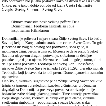
vrlo obrazovan bio je jako poštovan kako na dvoru tako i u životu
Crkve, pa je tako i dobio ponudu od kralja Uroša I da napiše
živopise Svetog Simeona i Svetog Save.
Obnova manastira posle velikog požara: Dela
Domentijana i Teodosija nastajala su i bila
inspirisanam Hilandarom
Domentijan je prihvata i najpre stvara Žitije Svetog Save, i to baš u
Savinoj keliji u Kareji, administrativnom centru Svete Gore. Tu gde
je nekada lik svog duhovnog oca posmatrao, sada ga je, u
molitvenoj tišini, perom ispisivao. Moguće je da je pratio Svetog
Savu na njegovom drugom putovanju, s obzirom na detaljne
podatke koje daje o njemu. Ne zna se ni kada ni gde je umro, ali ni
da li je zaista poznavao Teodosija na Svetoj Gori. Podsećamo,
njegovo Žitije Svetog Save je između 1290. i 1292. preradio monah
Teodosije, koji je naveo da to radi prema Domentijanovim usmenim
uputstvima.
Ono što je, svakako, sugestivno je da “Žitije Svetog Save” odlikuje
težnja ka jasnom i preglednom iznošenju činjenica, pri čemu su
događaji za Domentijana pre svega povod za otkrivanje bitnije
božanske svrhe delanja glavnog junaka. Time naracija prevazilazi
svoje stroge okvire, koristeći se biblijskim paralelama, citatima i
svetlosnim simbolima – poput sunca, zvezde Danice, zraka,