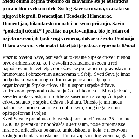
Među onima kojima trebamo da zahvalimo što je autentična
priča o liku i velikom delu Svetog Save sačuvana, svakako su
njegovi biografi, Domentijan i Teodosije Hilandarac.
Domentijan, hilandarski monah i po svom pričanju, Savin
“poslednji učenik” i pratilac na putovanjima, bio je jedan od
najobrazovanijih ljudi svog vremena, dok se o životu Teodosija
Hilandarca zna vrlo malo i istorijski je gotovo nepoznata ličnost
Praznik Svetog Save, osnivača autokefalne Srpske crkve i njenog
prvog arhiepiskopa, koji je svojim zaslugama uveden u red
najpoštovanijih svetitelja, obeležava se po tradiciji u pravoslavnim
hramovima i obrazovnim ustanovama u Srbiji. Sveti Sava je imao
podjednako važnu ulogu u formiranju, osamostaljenju i
organizovanju Srpske crkve, ali i u usponu srpske države,
književnom preporodu otvaranju škola i bolnica… Mirio je braću,
zavađenu oko vlasti; mirio Srbe sa susedima i stvarajući Srpsku
crkvu, stvarao je srpsku državu i kulturu. Unosio je mir među
balkanske narode i radio je na dobru svih, zbog čega je i bio
opštepoštovan i voljen.
Sveti Sava je preminuo u bugarskoj prestonici Trnovu 25. januara
1236. na povratku iz hodočašća u Jerusalim, posle diplomatske
misije za prijateljsku bugarsku arhiepiskopiju, koja je njegovom
zaslugom dobila samostalnost. Prema zapisima tog vremena, glas o