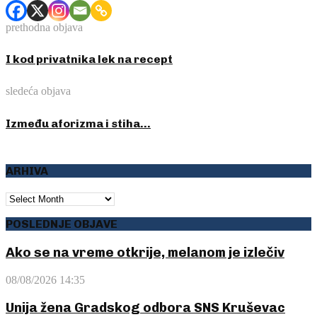
prethodna objava
I kod privatnika lek na recept
sledeća objava
Između aforizma i stiha…
ARHIVA
ARHIVA
POSLEDNJE OBJAVE
Ako se na vreme otkrije, melanom je izlečiv
08/08/2026 14:35
Unija žena Gradskog odbora SNS Kruševac