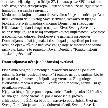
smrti svetitelja stigao je u Srbiju 27. januara, pa se SPC na taj dan
seća svog prvog arhiepiskopa, u čiju se slavu služe liturgije u svim
hramovima u zemlji i rasejanju.
Među onima kojima trebamo da zahvalimo što je autentična priča o
liku i velikom delu Svetog Save sačuvana, svakako su njegovi
biografi, pre svih hilandarski monasi Domentijan i Teodosije
Hilandarac. I jedan i drugi su napisali Život Svetog Save – dve
najopsežnije knjige u našoj srednjovekovnoj književnosti, koje stoje
u specifičnom odnosu: Teodosijeva je napisana na osnovu
Domentijanove. Isti je junak, isti su događaji, ispričani po istom
redu, pa opet – teško je naći dve knjige koje se međusobno toliko
razlikuju, kako je to primetio i Jovan Deretić u “Kratkoj istoriji
srpske književnosti”.
Domentijanovo učenje o božanskoj svetlosti
Prvi Savin biograf, Domentijan, hilandarski monah i po svom
pričanju, Savin “poslednji učenik” i pratilac na putovanjima, bio je
jedan od najobrazovanijih ljudi svog vremena. Zbog uloge
svetlosnih simbola u stvaranju književne simbolike, nazivali su ga
pesnikom svetlosti.
Njegova biografija je puna nepoznanica. Rođen je oko 1210. ali se
ne zna gde. Jedno vreme je, posle monašenja, proveo u
arhiepiskopiji u Žiči, da bi potom nastavio podvižnički život na
Svetoj Gori. Bio je saradnik i duhovni učenik Svetog Save. Kao