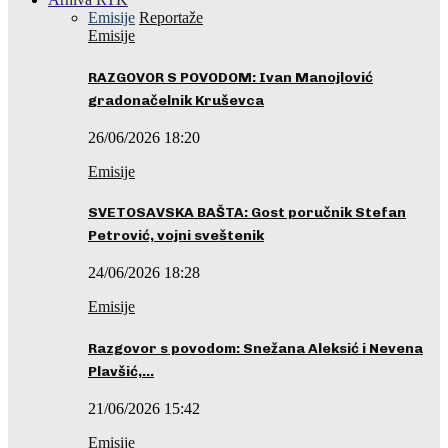
Emisije
Reportaže
Emisije
RAZGOVOR S POVODOM: Ivan Manojlović
gradonačelnik Kruševca
26/06/2026 18:20
Emisije
SVETOSAVSKA BAŠTA: Gost poručnik Stefan
Petrović, vojni sveštenik
24/06/2026 18:28
Emisije
Razgovor s povodom: Snežana Aleksić i Nevena
Plavšić,…
21/06/2026 15:42
Emisije