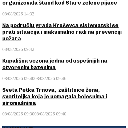
organizovala štand kod Stare zelene pijace
08/08/2026 14:32
Na području grada Kruševca sistematski se
prati situacija i maksimalno radi na prevenciji
požara
08/08/2026 09:42
Kupališna sezona jedna od uspešnijih na
otvorenim bazenima
08/08/2026 09:40
08/08/2026 09:46
Sveta Petka Trnova, zaštitnice žena,
svetiteljka koja je pomagala bolesnima i
siromašnima
08/08/2026 09:30
08/08/2026 09:40