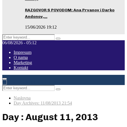
RAZGOVOR S POVODOM: Ana Prvanov i Darko
Andonov,…
15/06/2026 19:12
Search
Pretraga
for:
06/08/2026 - 05:12
Impresum
O nama
Marketing
Kontakt
Facebook
Instagram
Youtube
Primary
Menu
Search
Pretraga
for:
Naslovna
Day Archives: 11/08/2013 21:54
Day : August 11, 2013