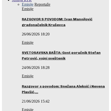
Emisije
Reportaže
Emisije
RAZGOVOR S POVODOM: Ivan Manojlović
gradonačelnik Kruševca
26/06/2026 18:20
Emisije
SVETOSAVSKA BAŠTA: Gost poručnik Stefan
Petrović, vojni sveštenik
24/06/2026 18:28
Emisije
Razgovor s povodom: Snežana Aleksić i Nevena
Plavšić,…
21/06/2026 15:42
Emisije