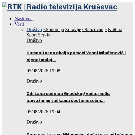
Naslovna
Vesti
Društvo
Ekonomija
Zdravlje
Obrazovanje
Kultura
Sport
Servis
Društvo
Humanitarna akcija pomoći Vesni Mlađenović i
njenoj maloj…
05/08/2026 19:08
Društvo
Održana sednica Gradskog veća, među
najvažnijim tačkama šestomesečni…
05/08/2026 19:04
Društvo
Donacija Lazaru Milojeviću, dečaku sa oštećenim