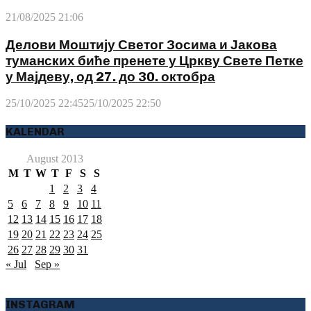
21/08/2025 21:06
Делови Моштију Светог Зосима и Јакова
туманских биће пренете у Цркву Свете Петке
у Мајдеву, од 27. до 30. октобра
25/10/2025 22:45
25/10/2025 22:50
KALENDAR
August 2013
M
T
W
T
F
S
S
1
2
3
4
5
6
7
8
9
10
11
12
13
14
15
16
17
18
19
20
21
22
23
24
25
26
27
28
29
30
31
« Jul
Sep »
INSTAGRAM