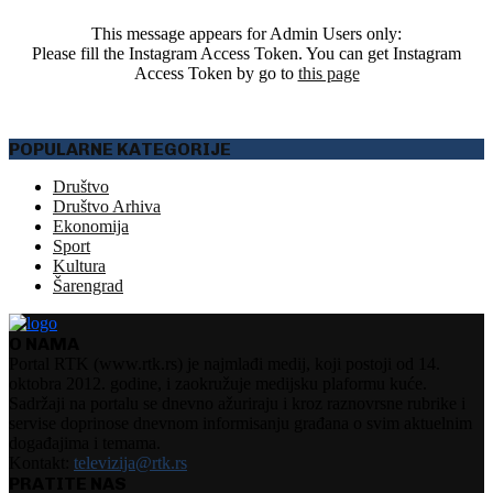
This message appears for Admin Users only:
Please fill the Instagram Access Token. You can get Instagram
Access Token by go to
this page
POPULARNE KATEGORIJE
Društvo
Društvo Arhiva
Ekonomija
Sport
Kultura
Šarengrad
O NAMA
Portal RTK (www.rtk.rs) je najmlađi medij, koji postoji od 14.
oktobra 2012. godine, i zaokružuje medijsku plaformu kuće.
Sadržaji na portalu se dnevno ažuriraju i kroz raznovrsne rubrike i
servise doprinose dnevnom informisanju građana o svim aktuelnim
događajima i temama.
Kontakt:
televizija@rtk.rs
PRATITE NAS