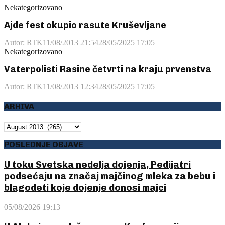
Nekategorizovano
Ajde fest okupio rasute Kruševljane
Autor:
RTK
11/08/2013 21:54
28/05/2025 17:05
Nekategorizovano
Vaterpolisti Rasine četvrti na kraju prvenstva
Autor:
RTK
11/08/2013 12:34
28/05/2025 17:05
ARHIVA
ARHIVA
POSLEDNJE OBJAVE
U toku Svetska nedelja dojenja, Pedijatri
podsećaju na značaj majčinog mleka za bebu i
blagodeti koje dojenje donosi majci
05/08/2026 19:13