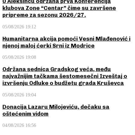
U Aleksincu održana prva Konferencija
klubova Zone “Centar” čime su završene
pripreme za sezonu 2026/27.
05/08/2026 19:12
Humanitarna akcija pomoći Vesni Mlađenović i
njenoj maloj ćerki Srni iz Modrice
05/08/2026 19:08
Održana sednica Gradskog veća, među
najvažnijim tačkama šestomesečni Izveštaj o
izvršenju Odluke o budžetu grada Kruševca
05/08/2026 19:04
Donacija Lazaru Milojeviću, dečaku sa
oštećenim vidom
04/08/2026 16:56