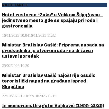
NAJČITANIJE
Hotel-restoran “Zaks” u Velikom Šiljegovcu –
jedinstveno mesto gde se spajaju priroda i
gastronomija
16/11/2025 10:04
16/11/2025 11:32
Ministar Bratislav Gašić: Priprema napada na
predsednika je otvoreni udar na državu i
ustavni poredak
25/02/2026 10:20
Ministar Bratislav Gašić najoštrije osudio
teroristički napad na građane ispred
Skupštine
22/10/2025 15:18
22/10/2025 15:19
In memoriam: Dragutin Veljković (1955–2025)