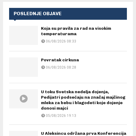
POSLEDNJE OBJAVE
Koja su pravila za rad na visokim
temperaturama
06/08/2026 08:33
Povratak cirkusa
06/08/2026 08:28
U toku Svetska nedelja dojenja,
Pedijatri podsećaju na značaj majčinog
mleka za bebu i blagodeti koje dojenje
donosi majci
05/08/2026 19:13
U Aleksincu održana prva Konferencija