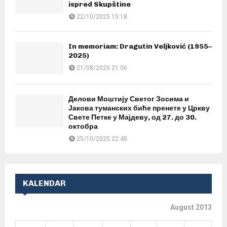
ispred Skupštine
22/10/2025 15:18
In memoriam: Dragutin Veljković (1955–
2025)
21/08/2025 21:06
Делови Моштију Светог Зосима и
Јакова туманских биће пренете у Цркву
Свете Петке у Мајдеву, од 27. до 30.
октобра
25/10/2025 22:45
KALENDAR
August 2013