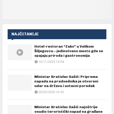
NAJČITANIJE
Hotel-restoran “Zaks” u Velikom
Šiljegovcu – jedinstveno mesto gde se
spajaju priroda i gastronomija
16/11/2025 10:04
Ministar Bratislav Gašić: Priprema
napada na predsednika je otvoreni
udar na državu i ustavni poredak
25/02/2026 10:20
Ministar Bratislav Gašić najoštrije
osudio teroristički napad na građane