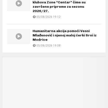
klubova Zone “Centar” čime su
završene pripreme za sezonu
2026/27.
05/08/2026 19:12
Humanitarna akcija pomoći Vesni
Mlađenović i njenoj maloj ćerki Srni iz
Modrice
05/08/2026 19:08