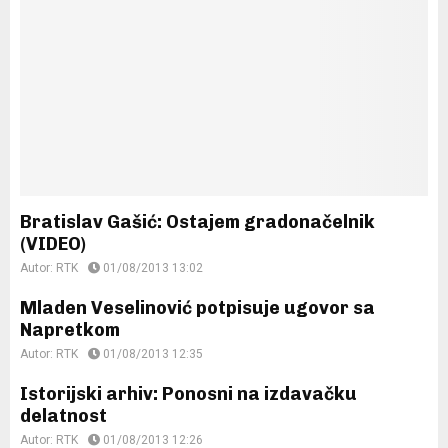
Bratislav Gašić: Ostajem gradonačelnik
(VIDEO)
Autor:
RTK
01/08/2013 13:02
Mladen Veselinović potpisuje ugovor sa
Napretkom
Autor:
RTK
01/08/2013 12:35
Istorijski arhiv: Ponosni na izdavačku
delatnost
Autor:
RTK
01/08/2013 12:26