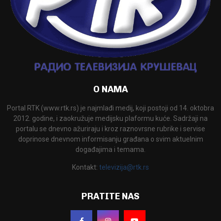
O NAMA
Portal RTK (www.rtk.rs) je najmlađi medij, koji postoji od 14. oktobra
2012. godine, i zaokružuje medijsku plaformu kuće. Sadržaji na
portalu se dnevno ažuriraju i kroz raznovrsne rubrike i servise
doprinose dnevnom informisanju građana o svim aktuelnim
događajima i temama.
Kontakt:
televizija@rtk.rs
PRATITE NAS