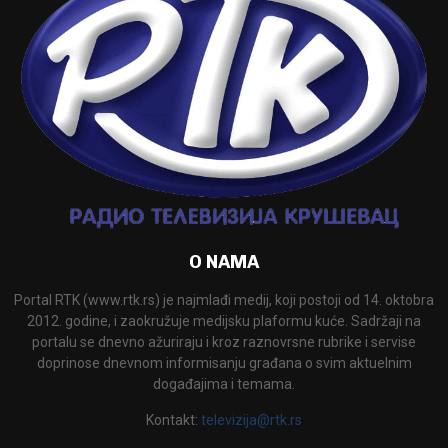
O NAMA
Portal RTK (www.rtk.rs) je najmlađi medij, koji postoji od 14. oktobra
2012. godine, i zaokružuje medijsku plaformu kuće. Sadržaji na
portalu se dnevno ažuriraju i kroz raznovrsne rubrike i servise
doprinose dnevnom informisanju građana o svim aktuelnim
događajima i temama.
Kontakt:
televizija@rtk.rs