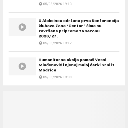
05/08/2026 19:13
U Aleksincu održana prva Konferencija
klubova Zone “Centar” čime su
završene pripreme za sezonu
2026/27.
05/08/2026 19:12
Humanitarna akcija pomoći Vesni
Mlađenović i njenoj maloj ćerki Srni iz
Modrice
05/08/2026 19:08