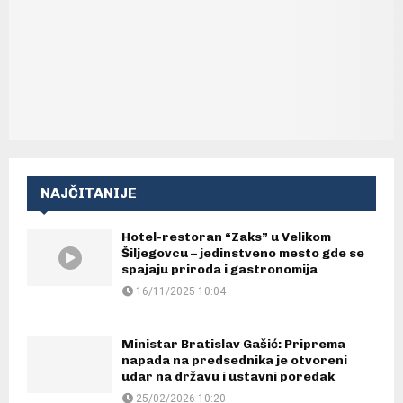
NAJČITANIJE
Hotel-restoran “Zaks” u Velikom
Šiljegovcu – jedinstveno mesto gde se
spajaju priroda i gastronomija
16/11/2025 10:04
Ministar Bratislav Gašić: Priprema
napada na predsednika je otvoreni
udar na državu i ustavni poredak
25/02/2026 10:20