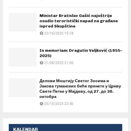
Ministar Bratislav Gašić najoštrije
osudio teroristički napad na građane
ispred Skupštine
22/10/2025 15:18
In memoriam: Dragutin Veljković (1955–
2025)
21/08/2025 21:06
Делови Моштију Светог Зосима и
Јакова туманских биће пренете у Цркву
Свете Петке у Мајдеву, од 27. до 30.
октобра
25/10/2025 22:45
KALENDAR