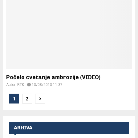
Počelo cvetanje ambrozije (VIDEO)
Autor:
RTK
13/08/2013 11:37
Posts
1
2
pagination
ARHIVA