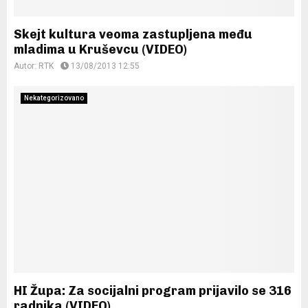
Skejt kultura veoma zastupljena među
mladima u Kruševcu (VIDEO)
Autor:
RTK
13/08/2013 12:55
Nekategorizovano
HI Župa: Za socijalni program prijavilo se 316
radnika (VIDEO)