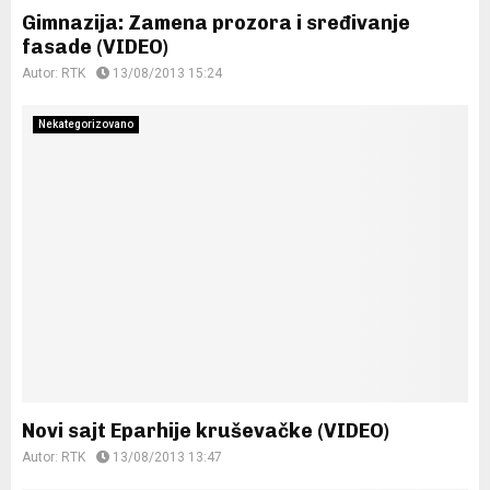
Gimnazija: Zamena prozora i sređivanje
fasade (VIDEO)
Autor:
RTK
13/08/2013 15:24
Nekategorizovano
Novi sajt Eparhije kruševačke (VIDEO)
Autor:
RTK
13/08/2013 13:47