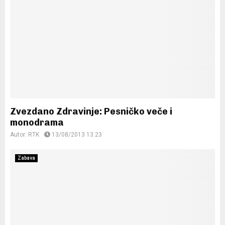
Zvezdano Zdravinje: Pesničko veče i
monodrama
Autor:
RTK
13/08/2013 13:23
Zabava