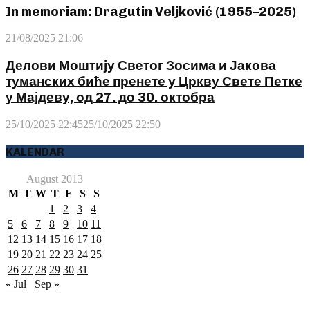
In memoriam: Dragutin Veljković (1955–2025)
21/08/2025 21:06
Делови Моштију Светог Зосима и Јакова
туманских биће пренете у Цркву Свете Петке
у Мајдеву, од 27. до 30. октобра
25/10/2025 22:45
25/10/2025 22:50
KALENDAR
August 2013
M
T
W
T
F
S
S
1
2
3
4
5
6
7
8
9
10
11
12
13
14
15
16
17
18
19
20
21
22
23
24
25
26
27
28
29
30
31
« Jul
Sep »