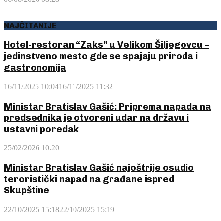
NAJČITANIJE
Hotel-restoran “Zaks” u Velikom Šiljegovcu –
jedinstveno mesto gde se spajaju priroda i
gastronomija
16/11/2025 10:04
16/11/2025 11:32
Ministar Bratislav Gašić: Priprema napada na
predsednika je otvoreni udar na državu i
ustavni poredak
25/02/2026 10:20
Ministar Bratislav Gašić najoštrije osudio
teroristički napad na građane ispred
Skupštine
22/10/2025 15:18
22/10/2025 15:19