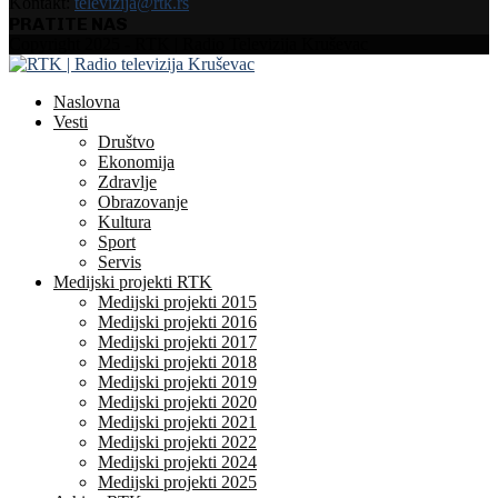
Kontakt:
televizija@rtk.rs
PRATITE NAS
Facebook
Instagram
Youtube
Copyright 2025 - RTK | Radio Televizija Kruševac
Naslovna
Vesti
Društvo
Ekonomija
Zdravlje
Obrazovanje
Kultura
Sport
Servis
Medijski projekti RTK
Medijski projekti 2015
Medijski projekti 2016
Medijski projekti 2017
Medijski projekti 2018
Medijski projekti 2019
Medijski projekti 2020
Medijski projekti 2021
Medijski projekti 2022
Medijski projekti 2024
Medijski projekti 2025