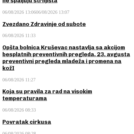
ne spaljuju strnjišta
06/08/2026 13:06
06/08/2026 13:07
Zvezdano Zdravinje od subote
06/08/2026 11:33
Opšta bolnica Kruševac nastavlja sa akcijom
besplatnih preventivnih pregleda, 23. avgusta
preventivni pregleda mladeža i promena na
kožI
06/08/2026 11:27
Koja su pravila za rad na visokim
temperaturama
06/08/2026 08:33
Povratak cirkusa
06/08/2026 08:28