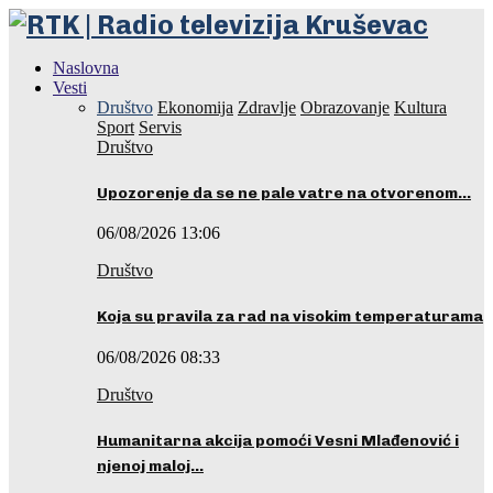
Naslovna
Vesti
Društvo
Ekonomija
Zdravlje
Obrazovanje
Kultura
Sport
Servis
Društvo
Upozorenje da se ne pale vatre na otvorenom…
06/08/2026 13:06
Društvo
Koja su pravila za rad na visokim temperaturama
06/08/2026 08:33
Društvo
Humanitarna akcija pomoći Vesni Mlađenović i
njenoj maloj…