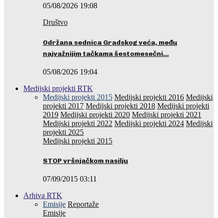
05/08/2026 19:08
Društvo
Održana sednica Gradskog veća, među
najvažnijim tačkama šestomesečni…
05/08/2026 19:04
Medijski projekti RTK
Medijski projekti 2015
Medijski projekti 2016
Medijski
projekti 2017
Medijski projekti 2018
Medijski projekti
2019
Medijski projekti 2020
Medijski projekti 2021
Medijski projekti 2022
Medijski projekti 2024
Medijski
projekti 2025
Medijski projekti 2015
STOP vršnjačkom nasilju
07/09/2015 03:11
Arhiva RTK
Emisije
Reportaže
Emisije