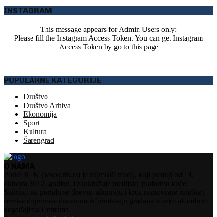
INSTAGRAM
This message appears for Admin Users only:
Please fill the Instagram Access Token. You can get Instagram
Access Token by go to
this page
POPULARNE KATEGORIJE
Društvo
Društvo Arhiva
Ekonomija
Sport
Kultura
Šarengrad
O NAMA
Portal RTK (www.rtk.rs) je najmlađi medij, koji postoji od 14.
oktobra 2012. godine, i zaokružuje medijsku plaformu kuće.
Sadržaji na portalu se dnevno ažuriraju i kroz raznovrsne rubrike i
servise doprinose dnevnom informisanju građana o svim aktuelnim
događajima i temama.