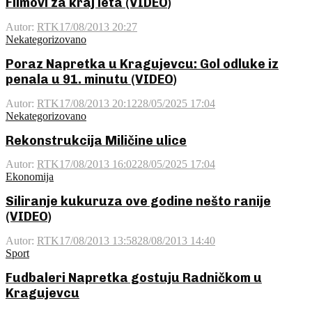
Filmovi za kraj leta (VIDEO)
Autor:
RTK
17/08/2013 20:27
Nekategorizovano
Poraz Napretka u Kragujevcu: Gol odluke iz
penala u 91. minutu (VIDEO)
Autor:
RTK
17/08/2013 20:12
28/05/2025 17:04
Nekategorizovano
Rekonstrukcija Miličine ulice
Autor:
RTK
17/08/2013 16:02
28/05/2025 17:04
Ekonomija
Siliranje kukuruza ove godine nešto ranije
(VIDEO)
Autor:
RTK
17/08/2013 13:58
28/08/2013 14:40
Sport
Fudbaleri Napretka gostuju Radničkom u
Kragujevcu