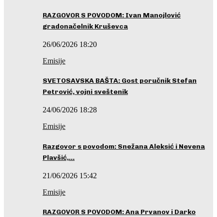
RAZGOVOR S POVODOM: Ivan Manojlović
gradonačelnik Kruševca
26/06/2026 18:20
Emisije
SVETOSAVSKA BAŠTA: Gost poručnik Stefan
Petrović, vojni sveštenik
24/06/2026 18:28
Emisije
Razgovor s povodom: Snežana Aleksić i Nevena
Plavšić,…
21/06/2026 15:42
Emisije
RAZGOVOR S POVODOM: Ana Prvanov i Darko