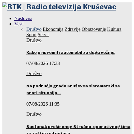
Naslovna
Vesti
Društvo
Ekonomija
Zdravlje
Obrazovanje
Kultura
Sport
Servis
Društvo
Kako pripremiti automobil za dugu vožnju
07/08/2026 17:33
Društvo
Na području grada Kruševca sistematski se
prati situacija…
07/08/2026 11:35
Društvo
Sastanak proširenog Stručno-operativnog tima
za zaštitu od požara