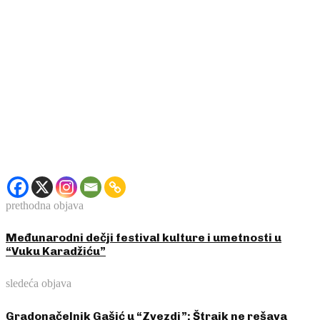
prethodna objava
Međunarodni dečji festival kulture i umetnosti u
“Vuku Karadžiću”
sledeća objava
Gradonačelnik Gašić u “Zvezdi”: Štrajk ne rešava