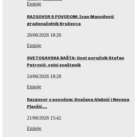
Emisije
RAZGOVOR S POVODOM: Ivan Manojlović
gradonačelnik Kruševca
26/06/2026 18:20
Emisije
SVETOSAVSKA BAŠTA: Gost poručnik Stefan
Petrović, vojni sveštenik
24/06/2026 18:28
Emisije
Razgovor s povodom: Snežana Aleksić i Nevena
Plavšić,…
21/06/2026 15:42
Emisije