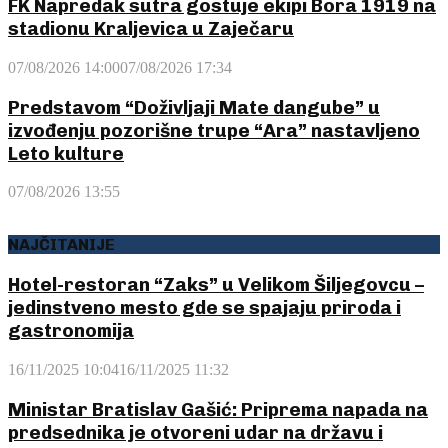
FK Napredak sutra gostuje ekipi Bora 1919 na
stadionu Kraljevica u Zaječaru
07/08/2026 14:00
07/08/2026 17:34
Predstavom “Doživljaji Mate dangube” u
izvođenju pozorišne trupe “Ara” nastavljeno
Leto kulture
07/08/2026 13:55
NAJČITANIJE
Hotel-restoran “Zaks” u Velikom Šiljegovcu –
jedinstveno mesto gde se spajaju priroda i
gastronomija
16/11/2025 10:04
16/11/2025 11:32
Ministar Bratislav Gašić: Priprema napada na
predsednika je otvoreni udar na državu i