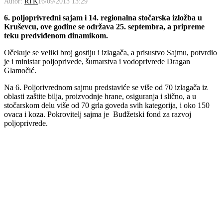
Autor:
RTK
16/09/2013 13:29
6. poljoprivredni sajam i 14. regionalna stočarska izložba u
Kruševcu, ove godine se održava 25. septembra, a pripreme
teku predviđenom dinamikom.
Očekuje se veliki broj gostiju i izlagača, a prisustvo Sajmu, potvrdio
je i ministar poljoprivede, šumarstva i vodoprivrede Dragan
Glamočić.
Na 6. Poljorivrednom sajmu predstaviće se više od 70 izlagača iz
oblasti zaštite bilja, proizvodnje hrane, osiguranja i slično, a u
stočarskom delu više od 70 grla goveda svih kategorija, i oko 150
ovaca i koza. Pokrovitelj sajma je Buđžetski fond za razvoj
poljoprivrede.