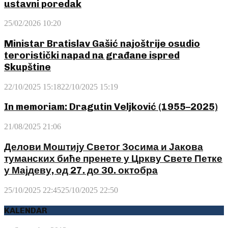
ustavni poredak
25/02/2026 10:20
Ministar Bratislav Gašić najoštrije osudio
teroristički napad na građane ispred
Skupštine
22/10/2025 15:18
22/10/2025 15:19
In memoriam: Dragutin Veljković (1955–2025)
21/08/2025 21:06
Делови Моштију Светог Зосима и Јакова
туманских биће пренете у Цркву Свете Петке
у Мајдеву, од 27. до 30. октобра
25/10/2025 22:45
25/10/2025 22:50
KALENDAR