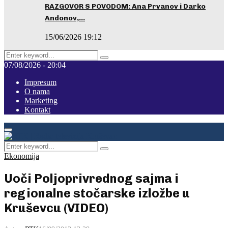
RAZGOVOR S POVODOM: Ana Prvanov i Darko
Andonov,…
15/06/2026 19:12
Search
Pretraga
for:
07/08/2026 - 20:04
Impresum
O nama
Marketing
Kontakt
Facebook
Instagram
Youtube
Primary
Menu
Search
Pretraga
for:
Ekonomija
Uoči Poljoprivrednog sajma i
regionalne stočarske izložbe u
Kruševcu (VIDEO)