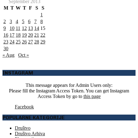
September 2013
M
T
W
T
F
S
S
1
2
3
4
5
6
7
8
9
10
11
12
13
14
15
16
17
18
19
20
21
22
23
24
25
26
27
28
29
30
« Aug
Oct »
INSTAGRAM
This message appears for Admin Users only:
Please fill the Instagram Access Token. You can get Instagram
Access Token by go to
this page
Facebook
POPULARNE KATEGORIJE
Društvo
Društvo Arhiva