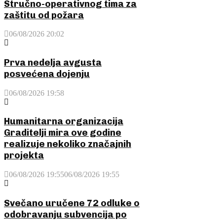
Stručno-operativnog tima za
zaštitu od požara
06/08/2026 20:02
Prva nedelja avgusta
posvećena dojenju
06/08/2026 19:58
Humanitarna organizacija
Graditelji mira ove godine
realizuje nekoliko značajnih
projekta
06/08/2026 19:55
06/08/2026 19:55
Svečano uručene 72 odluke o
odobravanju subvencija po