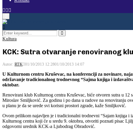
Kontakt
Facebook
Instagram
Youtube
Primary
Menu
Search
for:
Pretraga
Kultura
KCK: Sutra otvaranje renoviranog kl
Autor:
RTK
01/10/2013 12:28
01/10/2013 14:07
U Kulturnom centru Kruševac, na konferenciji za novinare, naja
održavanje tradicionalnog trodnevnog “Sajma knjiga i izdavaštv
oktobar.
Renovirani klub Kulturnog centra Kruševac, biće otvoren sutra u 12 sa
Miroslav Smiljković. Za godinu i po dana u radove na renoviranju ove
u planu je da se urede svi korisni prostori zgrade, kaže Smiljković.
Ovom prilikom najavljen je i tradicionalni trodnevni “Sajam knjiga i 
Kulturnog centra koji će u sredu 9. oktobra, otvoriti poznati pisac Lji
odgovorni urednik KCK-a Ljubodrag Obradović.