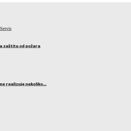
Servis
a zaštitu od požara
ne realizuje nekoliko…