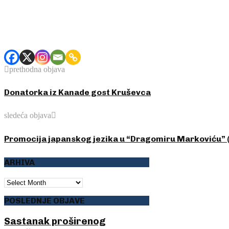
prethodna objava
Donatorka iz Kanade gost Kruševca
sledeća objava
Promocija japanskog jezika u “Dragomiru Markoviću” 
ARHIVA
ARHIVA
POSLEDNJE OBJAVE
Sastanak proširenog