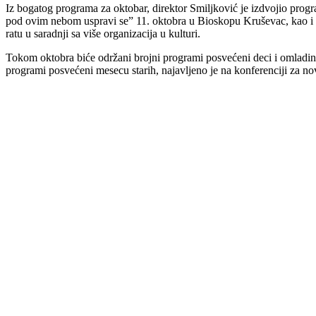
Iz bogatog programa za oktobar, direktor Smiljković je izdvojio pr
pod ovim nebom uspravi se” 11. oktobra u Bioskopu Kruševac, kao 
ratu u saradnji sa više organizacija u kulturi.
Tokom oktobra biće održani brojni programi posvećeni deci i omladini,
programi posvećeni mesecu starih, najavljeno je na konferenciji za n