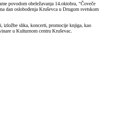
ograme povodom obeležavanja 14.oktobra, “Čoveče
i na dan oslobođenja Kruševca u Drugom svetskom
 izložbe slika, koncerti, promocije knjiga, kao
ovinare u Kulturnom centru Kruševac.