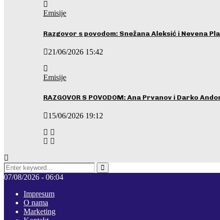
Emisije
Razgovor s povodom: Snežana Aleksić i Nevena Pla
21/06/2026 15:42
Emisije
RAZGOVOR S POVODOM: Ana Prvanov i Darko Ando
15/06/2026 19:12
Search
for:
Pretraga
07/08/2026 - 06:04
Impresum
O nama
Marketing