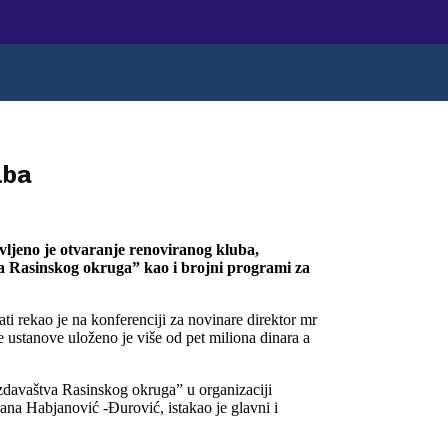
uba
vljeno je otvaranje renoviranog kluba,
a Rasinskog okruga” kao i brojni programi za
ti rekao je na konferenciji za novinare direktor mr
 ustanove uloženo je više od pet miliona dinara a
izdavaštva Rasinskog okruga” u organizaciji
ljana Habjanović -Đurović, istakao je glavni i