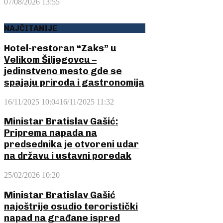
07/08/2026 13:55
NAJČITANIJE
Hotel-restoran “Zaks” u
Velikom Šiljegovcu –
jedinstveno mesto gde se
spajaju priroda i gastronomija
16/11/2025 10:04
16/11/2025 11:32
Ministar Bratislav Gašić:
Priprema napada na
predsednika je otvoreni udar
na državu i ustavni poredak
25/02/2026 10:20
Ministar Bratislav Gašić
najoštrije osudio teroristički
napad na građane ispred