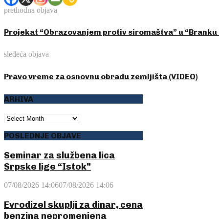
prethodna objava
Projekat “Obrazovanjem protiv siromaštva” u “Branku 
sledeća objava
Pravo vreme za osnovnu obradu zemljišta (VIDEO)
ARHIVA
ARHIVA
POSLEDNJE OBJAVE
Seminar za službena lica
Srpske lige “Istok”
07/08/2026 14:06
07/08/2026 14:06
Evrodizel skuplji za dinar, cena
benzina nepromenjena