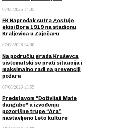
07/08/2026 14:05
FK Napredak sutra gostuje
ekipi Bora 1919 na stadionu
Kraljevica u Zaječaru
07/08/2026 14:00
Na području grada Kruševca
sistematski se prati situacija i
maksimalno radi na prevenciji
požara
07/08/2026 13:55
Predstavom “Doživljaji Mate
dangube” u izvođenju
pozorišne trupe “Ara”
nastavljeno Leto kulture