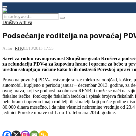
Facebook
Instagram
Youtube
Primary
Menu
Search
Pretraga
for:
Društvo Arhiva
Podsećanje roditelja na povraćaj PD
Autor:
RTK
03/10/2013 17:55
Savet za rodnu ravnopravnost Skupštine grada Kruševca podseća 
za refundaciju PDV-a za kupovinu hrane i opreme za bebe u prvo
uredno sakupljaju račune kako bi ih dostavili Poreskoj upravi i 
Pravo na povraćaj PDV-a ostvaruje se za: mleko za odojčad, kašice, pel
automobil, kupljeno u periodu januar – decembar 2013. godine, za dec
ovog prava, koji se podnosi na obrascu RFNB, i može se naći na sajtu 
fiskalne isečke, fotokopije fiskalnih isečaka i spisak brojeva fiskal
bebi hranu i opremu imaju roditelji ili staratelji koji prošle godine n
80.000 dinara mesečno, i da nisu vlasnici nekretnine vrednije od 23,4
jedinici Poreske uprave od 1. do 15. februara 2014. godine.