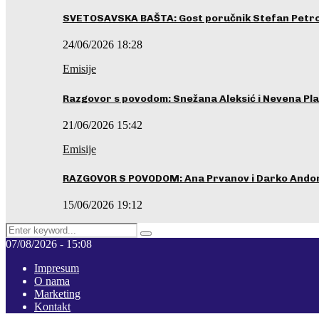
SVETOSAVSKA BAŠTA: Gost poručnik Stefan Petrovi
24/06/2026 18:28
Emisije
Razgovor s povodom: Snežana Aleksić i Nevena Pla
21/06/2026 15:42
Emisije
RAZGOVOR S POVODOM: Ana Prvanov i Darko Ando
15/06/2026 19:12
Search
Pretraga
for:
07/08/2026 - 15:08
Impresum
O nama
Marketing
Kontakt