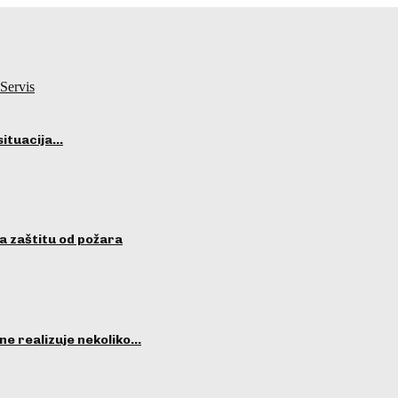
Servis
situacija…
a zaštitu od požara
ne realizuje nekoliko…