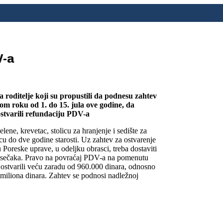
V-a
roditelje koji su propustili da podnesu zahtev
m roku od 1. do 15. jula ove godine, da
ostvarili refundaciju PDV-a
ene, krevetac, stolicu za hranjenje i sedište za
u do dve godine starosti. Uz zahtev za ostvarenje
Poreske uprave, u odeljku obrasci, treba dostaviti
nih isečaka. Pravo na povraćaj PDV-a na pomenutu
isu ostvarili veću zaradu od 960.000 dinara, odnosno
 miliona dinara. Zahtev se podnosi nadležnoj