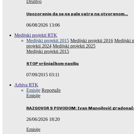
Društvo
Upozorenje da se ne pale vatre na otvorenom…
06/08/2026 13:06
Medijski projekti RTK
Medijski projekti 2015
Medijski projekti 2016
Medijski p
projekti 2024
Medijski projekti 2025
Medijski projekti 2015
STOP vršnjačkom nasilju
07/09/2015 03:11
Arhiva RTK
Emisije
Reportaže
Emisije
RAZGOVOR S POVODOM: Ivan Manojlović gradonače
26/06/2026 18:20
Emisije