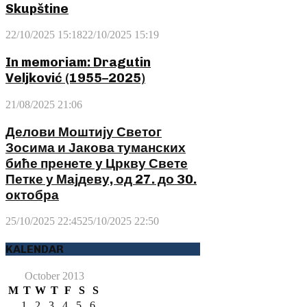
Skupštine
22/10/2025 15:18
22/10/2025 15:19
In memoriam: Dragutin
Veljković (1955–2025)
21/08/2025 21:06
Делови Моштију Светог
Зосима и Јакова туманских
биће пренете у Цркву Свете
Петке у Мајдеву, од 27. до 30.
октобра
25/10/2025 22:45
25/10/2025 22:50
KALENDAR
October 2013
M
T
W
T
F
S
S
1
2
3
4
5
6