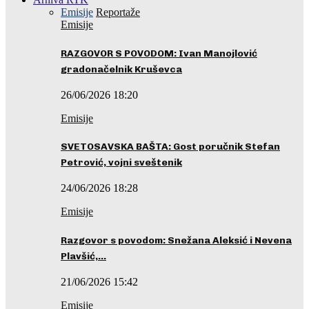
Emisije
Reportaže
Emisije
RAZGOVOR S POVODOM: Ivan Manojlović
gradonačelnik Kruševca
26/06/2026 18:20
Emisije
SVETOSAVSKA BAŠTA: Gost poručnik Stefan
Petrović, vojni sveštenik
24/06/2026 18:28
Emisije
Razgovor s povodom: Snežana Aleksić i Nevena
Plavšić,…
21/06/2026 15:42
Emisije