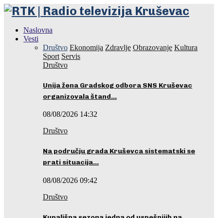
Naslovna
Vesti
Društvo
Ekonomija
Zdravlje
Obrazovanje
Kultura
Sport
Servis
Društvo
Unija žena Gradskog odbora SNS Kruševac
organizovala štand…
08/08/2026 14:32
Društvo
Na području grada Kruševca sistematski se
prati situacija…
08/08/2026 09:42
Društvo
Kupališna sezona jedna od uspešnijih na