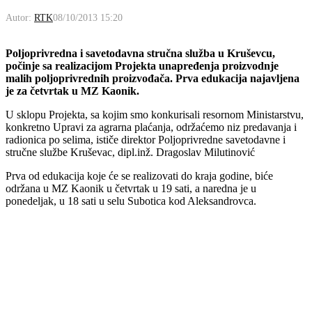
Autor:
RTK
08/10/2013 15:20
Poljoprivredna i savetodavna stručna služba u Kruševcu,
počinje sa realizacijom Projekta unapređenja proizvodnje
malih poljoprivrednih proizvođača. Prva edukacija najavljena
je za četvrtak u MZ Kaonik.
U sklopu Projekta, sa kojim smo konkurisali resornom Ministarstvu,
konkretno Upravi za agrarna plaćanja, održaćemo niz predavanja i
radionica po selima, ističe direktor Poljoprivredne savetodavne i
stručne službe Kruševac, dipl.inž. Dragoslav Milutinović
Prva od edukacija koje će se realizovati do kraja godine, biće
održana u MZ Kaonik u četvrtak u 19 sati, a naredna je u
ponedeljak, u 18 sati u selu Subotica kod Aleksandrovca.