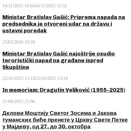
16/11/2025 10:04
16/11/2025 11:32
Ministar Bratislav Gašić: Priprema napada na
predsednika je otvoreni udar na državu i
ustavni poredak
25/02/2026 10:20
Ministar Bratislav Gašić najoštrije osudio
teroristički napad na građane ispred
Skupštine
22/10/2025 15:18
22/10/2025 15:19
In memoriam: Dragutin Veljković (1955–2025)
21/08/2025 21:06
Делови Моштију Светог Зосима и Јакова
туманских биће пренете у Цркву Свете Петке
у Мајдеву, од 27. до 30. октобра