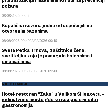
prati situacija i maksimalno radi na prevenciji
požara
08/08/2026 09:42
Kupališna sezona jedna od uspešnijih na
otvorenim bazenima
08/08/2026 09:40
08/08/2026 09:46
Sveta Petka Trnova, zaštitnice žena,
svetiteljka koja je pomagala bolesnima i
siromašnima
08/08/2026 09:30
08/08/2026 09:40
NAJČITANIJE
Hotel-restoran “Zaks” u Velikom Šiljegovcu –
jedinstveno mesto gde se spajaju priroda i
gastronomija