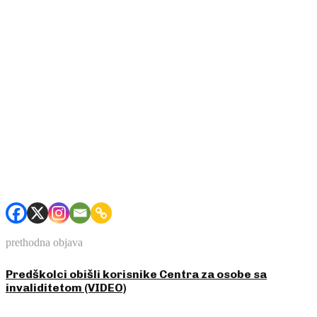
prethodna objava
Predškolci obišli korisnike Centra za osobe sa
invaliditetom (VIDEO)