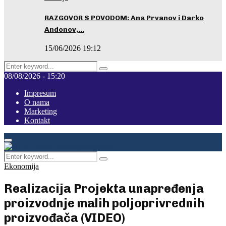
RAZGOVOR S POVODOM: Ana Prvanov i Darko
Andonov,…
15/06/2026 19:12
Search
Pretraga
for:
08/08/2026 - 15:20
Impresum
O nama
Marketing
Kontakt
Facebook
Instagram
Youtube
Primary
Menu
Search
Pretraga
for:
Ekonomija
Realizacija Projekta unapređenja
proizvodnje malih poljoprivrednih
proizvođača (VIDEO)