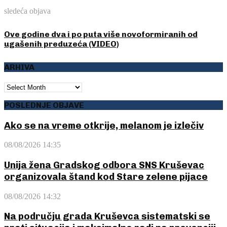
sledeća objava
Ove godine dva i po puta više novoformiranih od
ugašenih preduzeća (VIDEO)
ARHIVA
ARHIVA
POSLEDNJE OBJAVE
Ako se na vreme otkrije, melanom je izlečiv
08/08/2026 14:35
Unija žena Gradskog odbora SNS Kruševac
organizovala štand kod Stare zelene pijace
08/08/2026 14:32
Na području grada Kruševca sistematski se