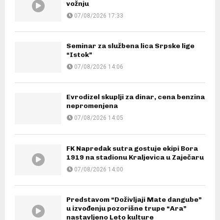
vožnju
07/08/2026 17:33
Seminar za službena lica Srpske lige
“Istok”
07/08/2026 14:06
Evrodizel skuplji za dinar, cena benzina
nepromenjena
07/08/2026 14:05
FK Napredak sutra gostuje ekipi Bora
1919 na stadionu Kraljevica u Zaječaru
07/08/2026 14:00
Predstavom “Doživljaji Mate dangube”
u izvođenju pozorišne trupe “Ara”
nastavljeno Leto kulture