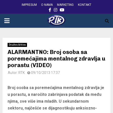
IMPRESUM
O NAMA
MARKETING
KONTAKT
FACEBOOK
INSTAGRAM
YOUTUBE
PRIMARY
MENU
Društvo Arhiva
ALARMANTNO: Broj osoba sa
poremećajima mentalnog zdravlja u
porastu (VIDEO)
Autor:
RTK
09/10/2013 17:37
Broj osoba sa poremećajima mentalnog zdravlja je
u porastu, a naročito zabrinjava podatak da među
njima, sve više ima mladih. U sekundarnom
sektoru, najčešće se dijagnostikuju anksiozno-