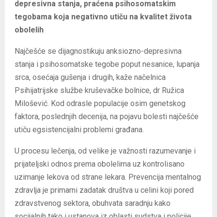
depresivna stanja, praćena psihosomatskim
tegobama koja negativno utiču na kvalitet života
obolelih
Najčešće se dijagnostikuju anksiozno-depresivna
stanja i psihosomatske tegobe poput nesanice, lupanja
srca, osećaja gušenja i drugih, kaže načelnica
Psihijatrijske službe kruševačke bolnice, dr Ružica
Milošević. Kod odrasle populacije osim genetskog
faktora, poslednjih decenija, na pojavu bolesti najčešće
utiču egsistencijalni problemi građana.
U procesu lečenja, od velike je važnosti razumevanje i
prijateljski odnos prema obolelima uz kontrolisano
uzimanje lekova od strane lekara. Prevencija mentalnog
zdravlja je primarni zadatak društva u celini koji pored
zdravstvenog sektora, obuhvata saradnju kako
socijalnih tako i ustanova iz oblasti sudstva i policije.