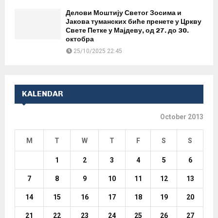
Делови Моштију Светог Зосима и
Јакова туманских биће пренете у Цркву
Свете Петке у Мајдеву, од 27. до 30.
октобра
25/10/2025 22:45
KALENDAR
October 2013
M
T
W
T
F
S
S
1
2
3
4
5
6
7
8
9
10
11
12
13
14
15
16
17
18
19
20
21
22
23
24
25
26
27