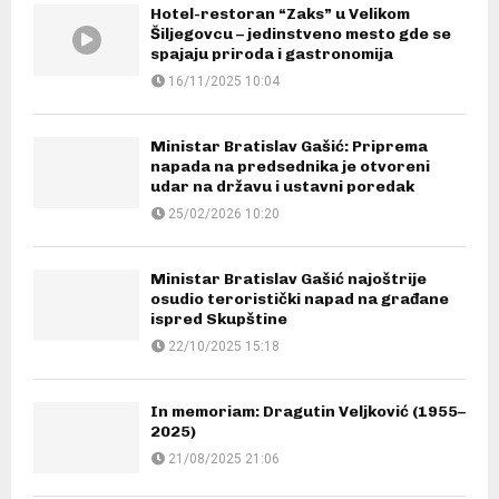
Hotel-restoran “Zaks” u Velikom
Šiljegovcu – jedinstveno mesto gde se
spajaju priroda i gastronomija
16/11/2025 10:04
Ministar Bratislav Gašić: Priprema
napada na predsednika je otvoreni
udar na državu i ustavni poredak
25/02/2026 10:20
Ministar Bratislav Gašić najoštrije
osudio teroristički napad na građane
ispred Skupštine
22/10/2025 15:18
In memoriam: Dragutin Veljković (1955–
2025)
21/08/2025 21:06