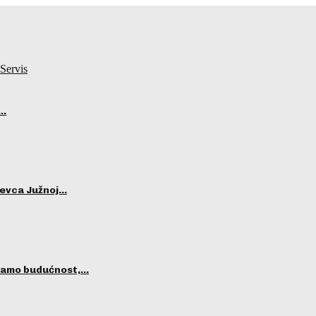
Servis
i…
ševca Južnoj…
ekamo budućnost,…