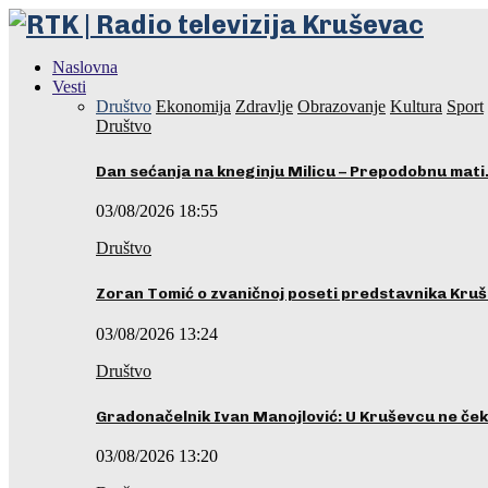
Naslovna
Vesti
Društvo
Ekonomija
Zdravlje
Obrazovanje
Kultura
Sport
Društvo
Dan sećanja na kneginju Milicu – Prepodobnu mat
03/08/2026 18:55
Društvo
Zoran Tomić o zvaničnoj poseti predstavnika Kru
03/08/2026 13:24
Društvo
Gradonačelnik Ivan Manojlović: U Kruševcu ne č
03/08/2026 13:20