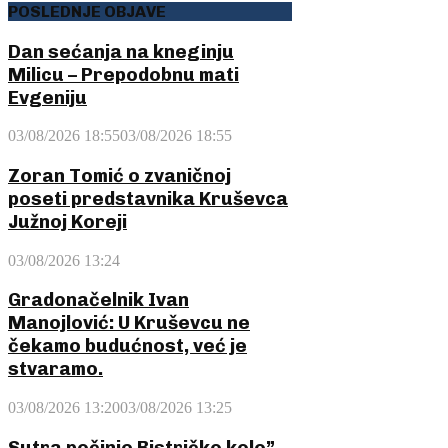
POSLEDNJE OBJAVE
Dan sećanja na kneginju
Milicu – Prepodobnu mati
Evgeniju
03/08/2026 18:55
03/08/2026 18:55
Zoran Tomić o zvaničnoj
poseti predstavnika Kruševca
Južnoj Koreji
03/08/2026 13:24
Gradonačelnik Ivan
Manojlović: U Kruševcu ne
čekamo budućnost, već je
stvaramo.
03/08/2026 13:20
03/08/2026 13:25
Sutra počinje Bistričko kolo”