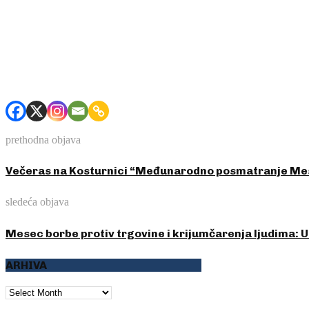
prethodna objava
Večeras na Kosturnici “Međunarodno posmatranje Me
sledeća objava
Mesec borbe protiv trgovine i krijumčarenja ljudima: U
ARHIVA
ARHIVA