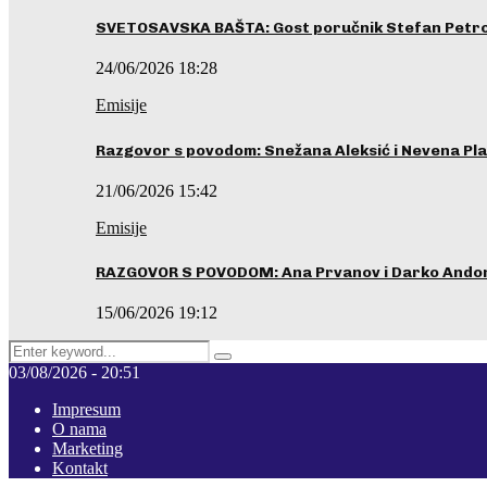
SVETOSAVSKA BAŠTA: Gost poručnik Stefan Petrovi
24/06/2026 18:28
Emisije
Razgovor s povodom: Snežana Aleksić i Nevena Pla
21/06/2026 15:42
Emisije
RAZGOVOR S POVODOM: Ana Prvanov i Darko Ando
15/06/2026 19:12
Search
Pretraga
for:
03/08/2026 - 20:51
Impresum
O nama
Marketing
Kontakt