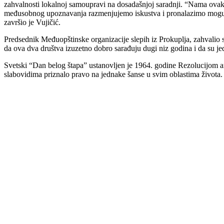
zahvalnosti lokalnoj samoupravi na dosadašnjoj saradnji. “Nama ovakv
međusobnog upoznavanja razmenjujemo iskustva i pronalazimo mogućn
završio je Vujičić.
Predsednik Međuopštinske organizacije slepih iz Prokuplja, zahvalio 
da ova dva društva izuzetno dobro sarađuju dugi niz godina i da su j
Svetski “Dan belog štapa” ustanovljen je 1964. godine Rezolucijom a
slabovidima priznalo pravo na jednake šanse u svim oblastima života.