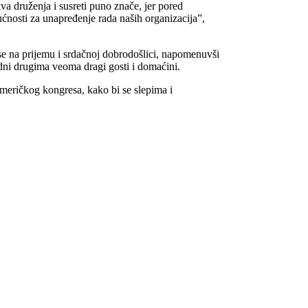
a druženja i susreti puno znače, jer pored
osti za unapređenje rada naših organizacija”,
se na prijemu i srdačnoj dobrodošlici, napomenuvši
edni drugima veoma dragi gosti i domaćini.
meričkog kongresa, kako bi se slepima i