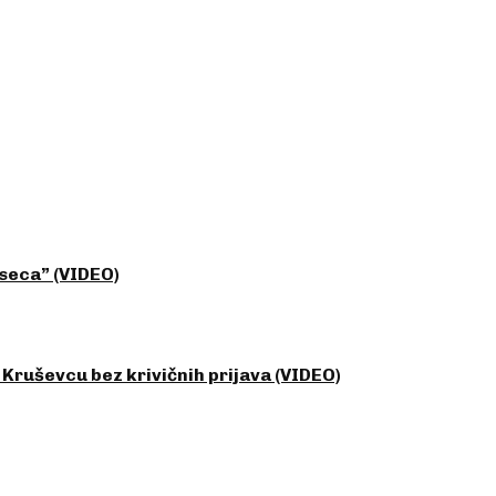
seca” (VIDEO)
 Kruševcu bez krivičnih prijava (VIDEO)