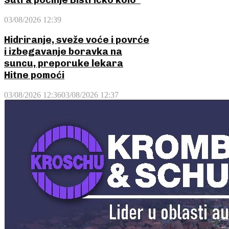
03/08/2026 12:39
Hidriranje, sveže voće i povrće
i izbegavanje boravka na
suncu, preporuke lekara
Hitne pomoći
03/08/2026 12:36
03/08/2026 12:37