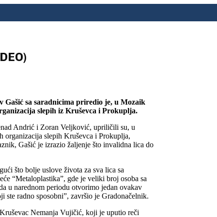
IDEO)
 Gašić sa saradnicima priredio je, u Mozaik
ganizacija slepih iz Kruševca i Prokuplja.
d Andrić i Zoran Veljković, upriličili su, u
 organizacija slepih Kruševca i Prokuplja,
ik, Gašić je izrazio žaljenje što invalidna lica do
ći što bolje uslove života za sva lica sa
eće “Metaloplastika”, gde je veliki broj osoba sa
e, da u narednom periodu otvorimo jedan ovakav
ji ste radno sposobni”, završio je Gradonačelnik.
 Kruševac Nemanja Vujičić, koji je uputio reči