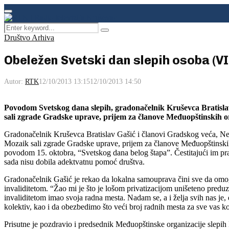
Facebook
Instagram
Youtube
Primary
Menu
Search
Pretraga
for:
Društvo Arhiva
Obeležen Svetski dan slepih osoba (V
Autor:
RTK
12/10/2013 13:15
12/10/2013 14:50
Povodom Svetskog dana slepih, gradonačelnik Kruševca Bratislav
sali zgrade Gradske uprave, prijem za članove Međuopštinskih or
Gradonačelnik Kruševca Bratislav Gašić i članovi Gradskog veća, Nena
Mozaik sali zgrade Gradske uprave, prijem za članove Međuopštinskih
povodom 15. oktobra, “Svetskog dana belog štapa”. Čestitajući im prazn
sada nisu dobila adektvatnu pomoć društva.
Gradonačelnik Gašić je rekao da lokalna samouprava čini sve da omogu
invaliditetom. “Žao mi je što je lošom privatizacijom unišeteno preduz
invaliditetom imao svoja radna mesta. Nadam se, a i želja svih nas j
kolektiv, kao i da obezbedimo što veći broj radnih mesta za sve vas ko
Prisutne je pozdravio i predsednik Međuopštinske organizacije slepih