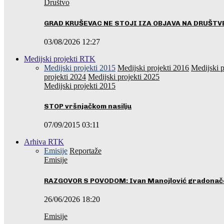
Društvo
GRAD KRUŠEVAC NE STOJI IZA OBJAVA NA DRUŠT
03/08/2026 12:27
Medijski projekti RTK
Medijski projekti 2015
Medijski projekti 2016
Medijski p
projekti 2024
Medijski projekti 2025
Medijski projekti 2015
STOP vršnjačkom nasilju
07/09/2015 03:11
Arhiva RTK
Emisije
Reportaže
Emisije
RAZGOVOR S POVODOM: Ivan Manojlović gradonače
26/06/2026 18:20
Emisije