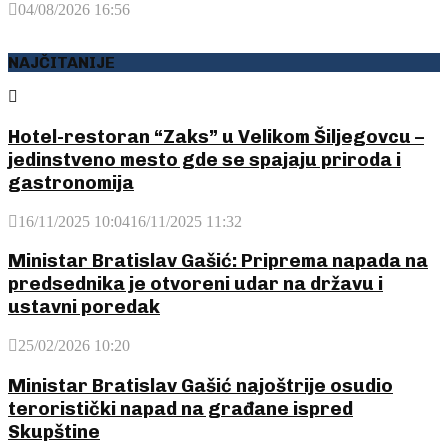
04/08/2026 16:56
NAJČITANIJE
Hotel-restoran “Zaks” u Velikom Šiljegovcu –
jedinstveno mesto gde se spajaju priroda i
gastronomija
16/11/2025 10:04
16/11/2025 11:32
Ministar Bratislav Gašić: Priprema napada na
predsednika je otvoreni udar na državu i
ustavni poredak
25/02/2026 10:20
Ministar Bratislav Gašić najoštrije osudio
teroristički napad na građane ispred
Skupštine