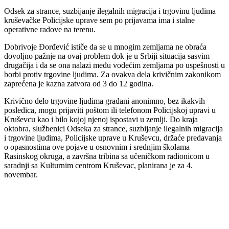
Odsek za strance, suzbijanje ilegalnih migracija i trgovinu ljudima
kruševačke Policijske uprave sem po prijavama ima i stalne
operativne radove na terenu.
Dobrivoje Đorđević ističe da se u mnogim zemljama ne obraća
dovoljno pažnje na ovaj problem dok je u Srbiji situacija sasvim
drugačija i da se ona nalazi među vodećim zemljama po uspešnosti u
borbi protiv trgovine ljudima. Za ovakva dela krivičnim zakonikom
zaprećena je kazna zatvora od 3 do 12 godina.
Krivično delo trgovine ljudima građani anonimno, bez ikakvih
posledica, mogu prijaviti poštom ili telefonom Policijskoj upravi u
Kruševcu kao i bilo kojoj njenoj ispostavi u zemlji. Do kraja
oktobra, službenici Odseka za strance, suzbijanje ilegalnih migracija
i trgovine ljudima, Policijske uprave u Kruševcu, držaće predavanja
o opasnostima ove pojave u osnovnim i srednjim školama
Rasinskog okruga, a završna tribina sa učeničkom radionicom u
saradnji sa Kulturnim centrom Kruševac, planirana je za 4.
novembar.