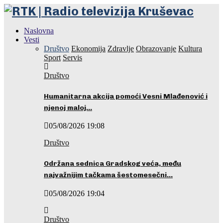
Naslovna
Vesti
Društvo
Ekonomija
Zdravlje
Obrazovanje
Kultura
Sport
Servis
Društvo
Humanitarna akcija pomoći Vesni Mlađenović i
njenoj maloj…
05/08/2026 19:08
Društvo
Održana sednica Gradskog veća, među
najvažnijim tačkama šestomesečni…
05/08/2026 19:04
Društvo