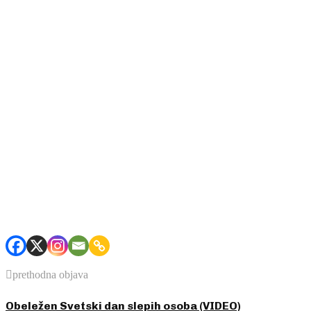
prethodna objava
Obeležen Svetski dan slepih osoba (VIDEO)