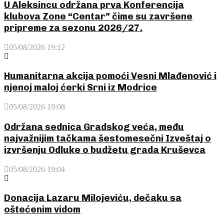
U Aleksincu održana prva Konferencija
klubova Zone “Centar” čime su završene
pripreme za sezonu 2026/27.
05/08/2026 19:12
Humanitarna akcija pomoći Vesni Mlađenović i
njenoj maloj ćerki Srni iz Modrice
05/08/2026 19:08
Održana sednica Gradskog veća, među
najvažnijim tačkama šestomesečni Izveštaj o
izvršenju Odluke o budžetu grada Kruševca
05/08/2026 19:04
Donacija Lazaru Milojeviću, dečaku sa
oštećenim vidom