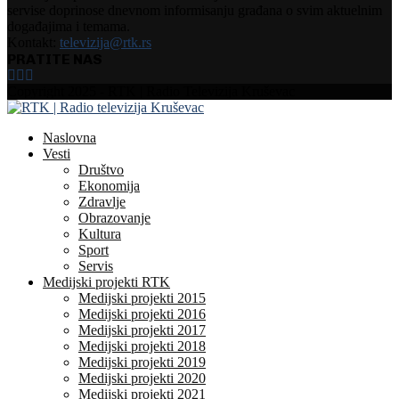
servise doprinose dnevnom informisanju građana o svim aktuelnim
događajima i temama.
Kontakt:
televizija@rtk.rs
PRATITE NAS
Facebook
Instagram
Youtube
Copyright 2025 - RTK | Radio Televizija Kruševac
Naslovna
Vesti
Društvo
Ekonomija
Zdravlje
Obrazovanje
Kultura
Sport
Servis
Medijski projekti RTK
Medijski projekti 2015
Medijski projekti 2016
Medijski projekti 2017
Medijski projekti 2018
Medijski projekti 2019
Medijski projekti 2020
Medijski projekti 2021