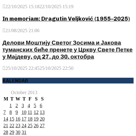
22/10/2025 15:18
22/10/2025 15:19
In memoriam: Dragutin Veljković (1955–2025)
21/08/2025 21:06
Делови Моштију Светог Зосима и Јакова
туманских биће пренете у Цркву Свете Петке
у Мајдеву, од 27. до 30. октобра
25/10/2025 22:45
25/10/2025 22:50
KALENDAR
October 2013
M
T
W
T
F
S
S
1
2
3
4
5
6
7
8
9
10
11
12
13
14
15
16
17
18
19
20
21
22
23
24
25
26
27
28
29
30
31