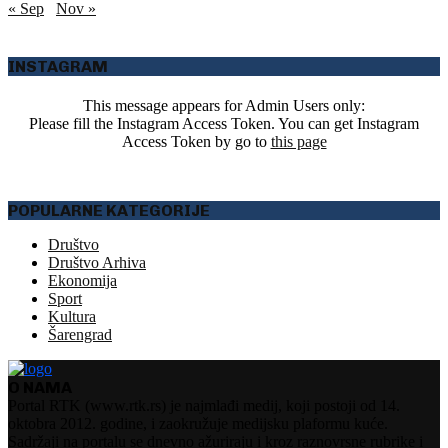
« Sep
Nov »
INSTAGRAM
This message appears for Admin Users only:
Please fill the Instagram Access Token. You can get Instagram
Access Token by go to
this page
POPULARNE KATEGORIJE
Društvo
Društvo Arhiva
Ekonomija
Sport
Kultura
Šarengrad
O NAMA
Portal RTK (www.rtk.rs) je najmlađi medij, koji postoji od 14.
oktobra 2012. godine, i zaokružuje medijsku plaformu kuće.
Sadržaji na portalu se dnevno ažuriraju i kroz raznovrsne rubrike i