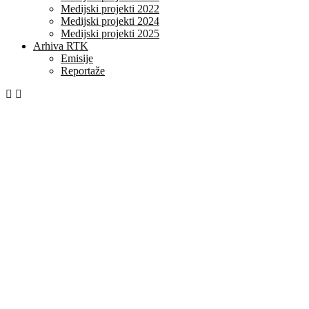
Medijski projekti 2022
Medijski projekti 2024
Medijski projekti 2025
Arhiva RTK
Emisije
Reportaže