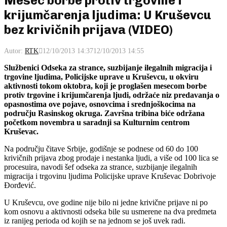
Mesec borbe protiv trgovine i
krijumčarenja ljudima: U Kruševcu
bez krivičnih prijava (VIDEO)
Autor:
RTK
12/10/2013 14:37
12/10/2013 14:55
Službenici Odseka za strance, suzbijanje ilegalnih migracija i
trgovine ljudima, Policijske uprave u Kruševcu, u okviru
aktivnosti tokom oktobra, koji je proglašen mesecom borbe
protiv trgovine i krijumčarenja ljudi, održaće niz predavanja o
opasnostima ove pojave, osnovcima i srednjoškocima na
području Rasinskog okruga. Završna tribina biće održana
početkom novembra u saradnji sa Kulturnim centrom
Kruševac.
Na području čitave Srbije, godišnje se podnese od 60 do 100
krivičnih prijava zbog prodaje i nestanka ljudi, a više od 100 lica se
procesuira, navodi šef odseka za strance, suzbijanje ilegalnih
migracija i trgovinu ljudima Policijske uprave Kruševac Dobrivoje
Đorđević.
U Kruševcu, ove godine nije bilo ni jedne krivične prijave ni po
kom osnovu a aktivnosti odseka bile su usmerene na dva predmeta
iz ranijeg perioda od kojih se na jednom se još uvek radi.