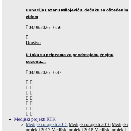
Donacija Lazaru Milojeviću, dečaku sa oštećenim
vidom
04/08/2026 16:56
Društvo
U toku su pripreme za predstojeću grejnu
sezonu,…
04/08/2026 16:47
Medijski projekti RTK
Medijski projekti 2015
Medijski projekti 2016
Medijski
projekti 2017
Medijski projekti 2018
Medijski projekti