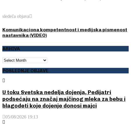
sledeća objava
Komunikaciona kompetentnost i medijska pismenost
nastavnika (VIDEO)
ARHIVA
ARHIVA
POSLEDNJE OBJAVE
U toku Svetska nedelja dojenja, Pedijatri
podsećaju na značaj majčinog mleka za bebu i
blagodeti koje dojenje donosi majci
05/08/2026 19:13