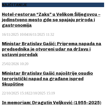
NAJČITANIJE
Hotel-restoran “Zaks” u Velikom Šiljegovcu –
jedinstveno mesto gde se spajaju priroda i
gastronomija
16/11/2025 10:04
16/11/2025 11:32
Ministar Bratislav Gašić: Priprema napada na
predsednika je otvoreni udar na državu i
ustavni poredak
25/02/2026 10:20
Ministar Bratislav Gašić najoštrije osudio
teroristički napad na građane ispred
Skupštine
22/10/2025 15:18
22/10/2025 15:19
In memoriam: Dragutin Veljković (1955–2025)