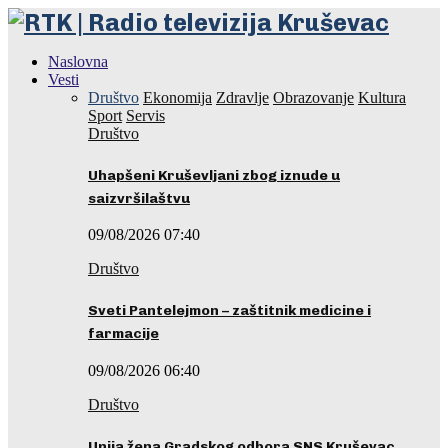
Naslovna
Vesti
Društvo
Ekonomija
Zdravlje
Obrazovanje
Kultura
Sport
Servis
Društvo
Uhapšeni Kruševljani zbog iznude u
saizvršilaštvu
09/08/2026 07:40
Društvo
Sveti Pantelejmon – zaštitnik medicine i
farmacije
09/08/2026 06:40
Društvo
Unija žena Gradskog odbora SNS Kruševac