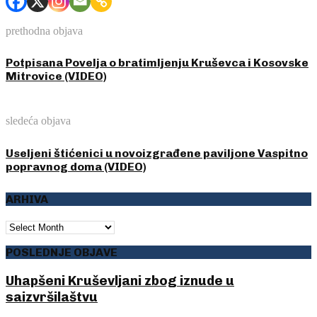
prethodna objava
Potpisana Povelja o bratimljenju Kruševca i Kosovske
Mitrovice (VIDEO)
sledeća objava
Useljeni štićenici u novoizgrađene paviljone Vaspitno
popravnog doma (VIDEO)
ARHIVA
ARHIVA
POSLEDNJE OBJAVE
Uhapšeni Kruševljani zbog iznude u
saizvršilaštvu