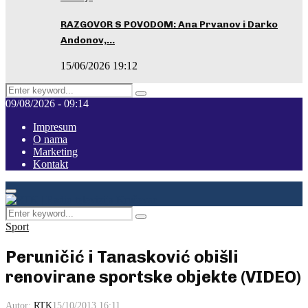
RAZGOVOR S POVODOM: Ana Prvanov i Darko
Andonov,…
15/06/2026 19:12
Search
Pretraga
for:
09/08/2026 - 09:14
Impresum
O nama
Marketing
Kontakt
Facebook
Instagram
Youtube
Primary
Menu
Search
Pretraga
for:
Sport
Peruničić i Tanasković obišli
renovirane sportske objekte (VIDEO)
Autor:
RTK
15/10/2013 16:11