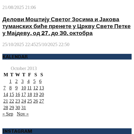
21/08/2025 21:06
Делови Моштију Светог Зосима и Јакова
туманских биће пренете у Цркву Свете Петке
у Мајдеву, од 27. до 30. октобра
25/10/2025 22:45
25/10/2025 22:50
KALENDAR
October 2013
M
T
W
T
F
S
S
1
2
3
4
5
6
7
8
9
10
11
12
13
14
15
16
17
18
19
20
21
22
23
24
25
26
27
28
29
30
31
« Sep
Nov »
INSTAGRAM