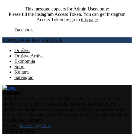
This message appears for Admin Users only:
Please fill the Instagram Access Token. You can get Instagram
Access Token by go to
this page
Facebook
POPULARNE KATEGORIJE
Društvo
Društvo Arhiva
Ekonomija
Sport
Kultura
Šarengrad
O NAMA
Portal RTK (www.rtk.rs) je najmlađi medij, koji postoji od 14.
oktobra 2012. godine, i zaokružuje medijsku plaformu kuće.
Sadržaji na portalu se dnevno ažuriraju i kroz raznovrsne rubrike i
servise doprinose dnevnom informisanju građana o svim aktuelnim
događajima i temama.
Kontakt:
televizija@rtk.rs
PRATITE NAS