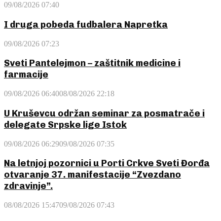
09/08/2026 07:40
I druga pobeda fudbalera Napretka
09/08/2026 07:23
Sveti Pantelejmon – zaštitnik medicine i
farmacije
09/08/2026 06:40
08/08/2026 22:18
U Kruševcu održan seminar za posmatrače i
delegate Srpske lige Istok
09/08/2026 06:29
09/08/2026 07:35
Na letnjoj pozornici u Porti Crkve Sveti Đorđa
otvaranje 37. manifestacije “Zvezdano
zdravinje”.
08/08/2026 15:47
09/08/2026 07:43