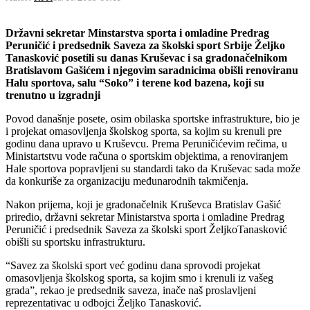
Državni sekretar Minstarstva sporta i omladine Predrag
Peruničić i predsednik Saveza za školski sport Srbije Željko
Tanasković posetili su danas Kruševac i sa gradonačelnikom
Bratislavom Gašićem i njegovim saradnicima obišli renoviranu
Halu sportova, salu “Soko” i terene kod bazena, koji su
trenutno u izgradnji
Povod današnje posete, osim obilaska sportske infrastrukture, bio je
i projekat omasovljenja školskog sporta, sa kojim su krenuli pre
godinu dana upravo u Kruševcu. Prema Peruničićevim rečima, u
Ministartstvu vode računa o sportskim objektima, a renoviranjem
Hale sportova popravljeni su standardi tako da Kruševac sada može
da konkuriše za organizaciju međunarodnih takmičenja.
Nakon prijema, koji je gradonačelnik Kruševca Bratislav Gašić
priredio, državni sekretar Ministarstva sporta i omladine Predrag
Peruničić i predsednik Saveza za školski sport ŽeljkoTanasković
obišli su sportsku infrastrukturu.
“Savez za školski sport već godinu dana sprovodi projekat
omasovljenja školskog sporta, sa kojim smo i krenuli iz vašeg
grada”, rekao je predsednik saveza, inače naš proslavljeni
reprezentativac u odbojci Željko Tanasković.