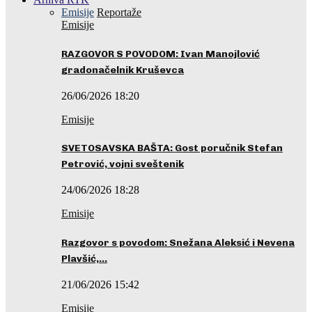
Emisije
Reportaže
Emisije
RAZGOVOR S POVODOM: Ivan Manojlović
gradonačelnik Kruševca
26/06/2026 18:20
Emisije
SVETOSAVSKA BAŠTA: Gost poručnik Stefan
Petrović, vojni sveštenik
24/06/2026 18:28
Emisije
Razgovor s povodom: Snežana Aleksić i Nevena
Plavšić,…
21/06/2026 15:42
Emisije