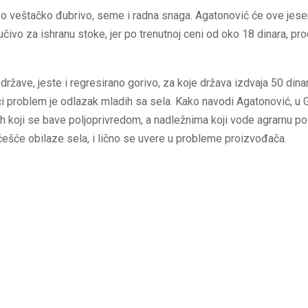
po veštačko đubrivo, seme i radna snaga. Agatonović će ove jesen
ljučivo za ishranu stoke, jer po trenutnoj ceni od oko 18 dinara, pr
žave, jeste i regresirano gorivo, za koje država izdvaja 50 dinara
i problem je odlazak mladih sa sela. Kako navodi Agatonović, u
h koji se bave poljoprivredom, a nadležnima koji vode agrarnu pol
češće obilaze sela, i lično se uvere u probleme proizvođača.