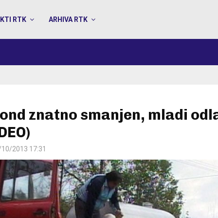
KTI RTK
ARHIVA RTK
fond znatno smanjen, mladi odl
IDEO)
/10/2013 17:31