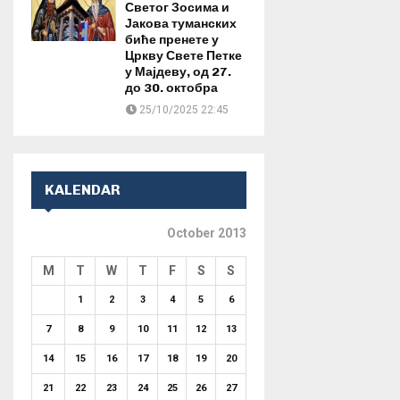
Светог Зосима и
Јакова туманских
биће пренете у
Цркву Свете Петке
у Мајдеву, од 27.
до 30. октобра
25/10/2025 22:45
KALENDAR
October 2013
M
T
W
T
F
S
S
1
2
3
4
5
6
7
8
9
10
11
12
13
14
15
16
17
18
19
20
21
22
23
24
25
26
27