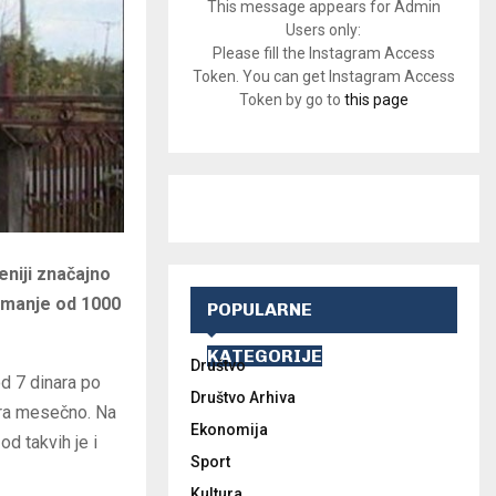
This message appears for Admin
Users only:
Please fill the Instagram Access
Token. You can get Instagram Access
Token by go to
this page
eniji značajno
u manje od 1000
POPULARNE
KATEGORIJE
Društvo
od 7 dinara po
Društvo Arhiva
tara mesečno. Na
Ekonomija
d takvih je i
Sport
Kultura