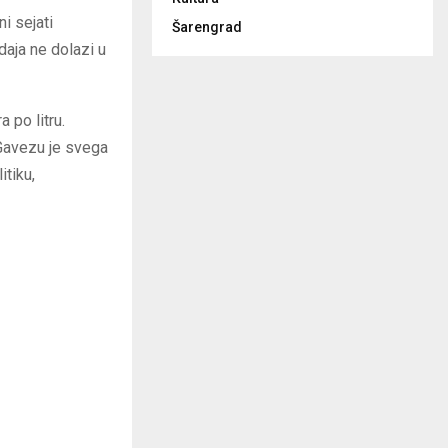
i sejati
Šarengrad
odaja ne dolazi u
 po litru.
 Gavezu je svega
itiku,