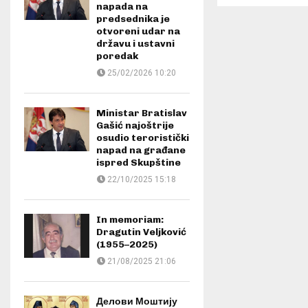
napada na
predsednika je
otvoreni udar na
državu i ustavni
poredak
25/02/2026 10:20
Ministar Bratislav
Gašić najoštrije
osudio teroristički
napad na građane
ispred Skupštine
22/10/2025 15:18
In memoriam:
Dragutin Veljković
(1955–2025)
21/08/2025 21:06
Делови Моштију