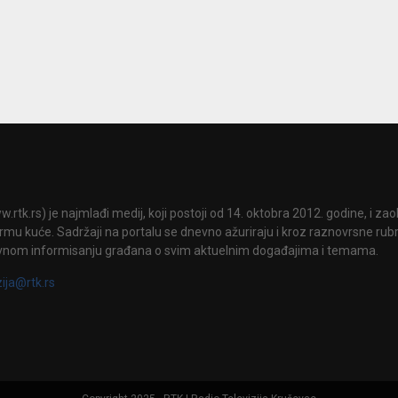
.rtk.rs) je najmlađi medij, koji postoji od 14. oktobra 2012. godine, i za
mu kuće. Sadržaji na portalu se dnevno ažuriraju i kroz raznovrsne rubri
vnom informisanju građana o svim aktuelnim događajima i temama.
zija@rtk.rs