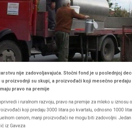
čarstvu nije zadovoljavajuća. Stočni fond je u poslednjoj dec
i u proizvodnji su skupi, a proizvođači koji mesečno predaj
emaju pravo na premije
privredi i ruralnom razvoju, pravo na premije za mleko u iznosu 
 proizvođači koji predaju 3000 litara po kvartalu, odnosno 1000 li
ktuelnom cenom, manji proizvođači ne mogu biti zadovoljni. Jedan o
ić iz Gaveza