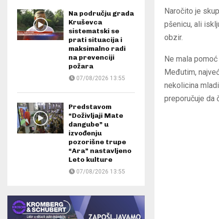
Naročito je sku
Na području grada
Kruševca
pšenicu, ali isk
sistematski se
obzir.
prati situacija i
maksimalno radi
na prevenciji
Ne mala pomoć dr
požara
Međutim, najveć
07/08/2026 13:55
nekolicina mladi
preporučuje da 
Predstavom
“Doživljaji Mate
dangube” u
izvođenju
pozorišne trupe
“Ara” nastavljeno
Leto kulture
07/08/2026 13:55