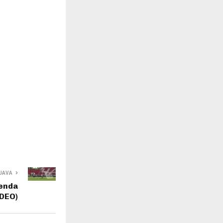
JAVA
kenda
IDEO)