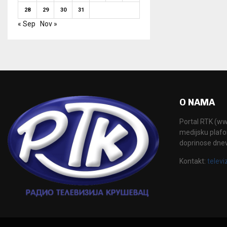
28
29
30
31
« Sep
Nov »
O NAMA
Portal RTK (www
medijsku plafor
doprinose dne
Kontakt:
televi