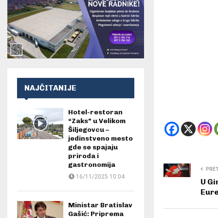
NAJČITANIJE
Hotel-restoran
“Zaks” u Velikom
Šiljegovcu –
jedinstveno mesto
gde se spajaju
priroda i
gastronomija
PRE
16/11/2025 10:04
U Gi
Eure
Ministar Bratislav
Gašić: Priprema