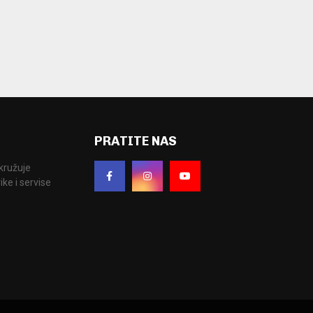
PRATITE NAS
okružuje
ke i servise