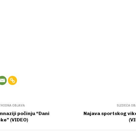
THODNA OBJAVA
SLEDEĆA OB
mnaziji počinju “Dani
Najava sportskog vi
ke” (VIDEO)
(V