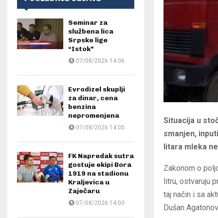
Seminar za
službena lica
Srpske lige
“Istok”
07/08/2026 14:06
Evrodizel skuplji
za dinar, cena
benzina
nepromenjena
Situacija u sto
07/08/2026 14:05
smanjen, input
litara mleka n
FK Napredak sutra
gostuje ekipi Bora
Zakonom o poljo
1919 na stadionu
litru, ostvaruju
Kraljevica u
Zaječaru
taj način i sa a
07/08/2026 14:00
Dušan Agatonov