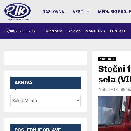
NASLOVNA
VESTI
MEDIJSKI PROJE
07/08/2026 - 17:27
IMPRESUM
O NAMA
MARKETING
KONTAKT
Ekonomija
Stočni 
sela (V
ARHIVA
Autor:
RTK
18
POSLEDNJE OBJAVE