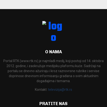
O NAMA
Portal RTK (www.rtk.rs) je najmlađi medij, koji postoji od 14. oktobra
2012. godine, i zaokružuje medijsku plaformu kuće. Sadržaji na
portalu se dnevno ažuriraju i kroz raznovrsne rubrike i servise
doprinose dnevnom informisanju građana o svim aktuelnim
događajima i temama.
Kontakt:
televizija@rtk.rs
PRATITE NAS