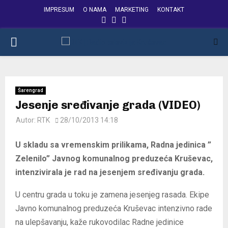
IMPRESUM
O NAMA
MARKETING
KONTAKT
FACEBOOK
INSTAGRAM
YOUTUBE
PRIMARY
MENU
Šarengrad
Jesenje sređivanje grada (VIDEO)
Autor:
RTK
28/10/2013 14:18
U skladu sa vremenskim prilikama, Radna jedinica ”
Zelenilo” Javnog komunalnog preduzeća Kruševac,
intenzivirala je rad na jesenjem sređivanju grada.
U centru grada u toku je zamena jesenjeg rasada. Ekipe
Javno komunalnog preduzeća Kruševac intenzivno rade
na ulepšavanju, kaže rukovodilac Radne jedinice