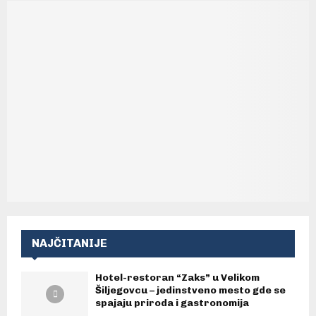
NAJČITANIJE
Hotel-restoran “Zaks” u Velikom
Šiljegovcu – jedinstveno mesto gde se
spajaju priroda i gastronomija