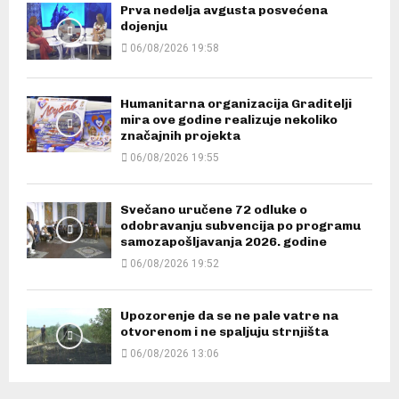
Prva nedelja avgusta posvećena
dojenju
06/08/2026 19:58
Humanitarna organizacija Graditelji
mira ove godine realizuje nekoliko
značajnih projekta
06/08/2026 19:55
Svečano uručene 72 odluke o
odobravanju subvencija po programu
samozapošljavanja 2026. godine
06/08/2026 19:52
Upozorenje da se ne pale vatre na
otvorenom i ne spaljuju strnjišta
06/08/2026 13:06