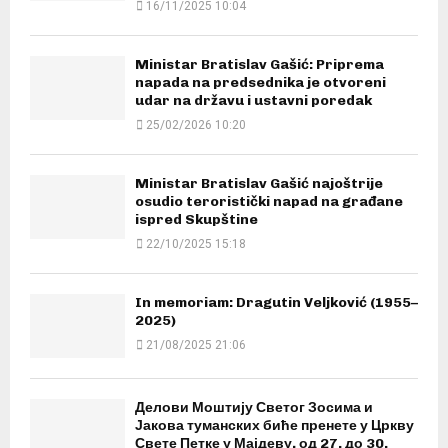
16/11/2025 10:04
Ministar Bratislav Gašić: Priprema
napada na predsednika je otvoreni
udar na državu i ustavni poredak
25/02/2026 10:20
Ministar Bratislav Gašić najoštrije
osudio teroristički napad na građane
ispred Skupštine
22/10/2025 15:18
In memoriam: Dragutin Veljković (1955–
2025)
21/08/2025 21:06
Делови Моштију Светог Зосима и
Јакова туманских биће пренете у Цркву
Свете Петке у Мајдеву, од 27. до 30.