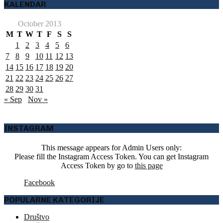
KALENDAR
October 2013
M
T
W
T
F
S
S
1
2
3
4
5
6
7
8
9
10
11
12
13
14
15
16
17
18
19
20
21
22
23
24
25
26
27
28
29
30
31
« Sep
Nov »
INSTAGRAM
This message appears for Admin Users only:
Please fill the Instagram Access Token. You can get Instagram
Access Token by go to
this page
Facebook
POPULARNE KATEGORIJE
Društvo