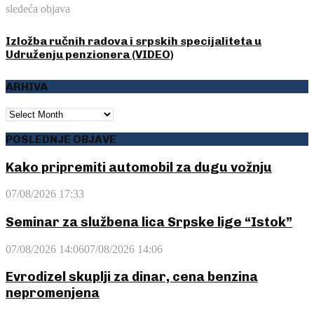
sledeća objava
Izložba ručnih radova i srpskih specijaliteta u
Udruženju penzionera (VIDEO)
ARHIVA
ARHIVA
POSLEDNJE OBJAVE
Kako pripremiti automobil za dugu vožnju
07/08/2026 17:33
Seminar za službena lica Srpske lige “Istok”
07/08/2026 14:06
07/08/2026 14:06
Evrodizel skuplji za dinar, cena benzina
nepromenjena