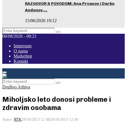
RAZGOVOR S POVODOM: Ana Prvanov i Darko
Andonov,…
15/06/2026 19:12
Search
Pretraga
for:
08/08/2026 - 08:21
Impresum
O nama
Marketing
Kontakt
Facebook
Instagram
Youtube
Primary
Menu
Search
Pretraga
for:
Društvo Arhiva
Miholjsko leto donosi probleme i
zdravim osobama
Autor:
RTK
28/10/2013 12:48
28/10/2013 12:49