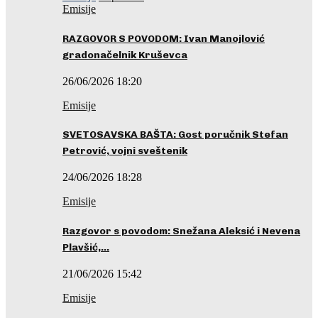
Emisije
RAZGOVOR S POVODOM: Ivan Manojlović
gradonačelnik Kruševca
26/06/2026 18:20
Emisije
SVETOSAVSKA BAŠTA: Gost poručnik Stefan
Petrović, vojni sveštenik
24/06/2026 18:28
Emisije
Razgovor s povodom: Snežana Aleksić i Nevena
Plavšić,…
21/06/2026 15:42
Emisije