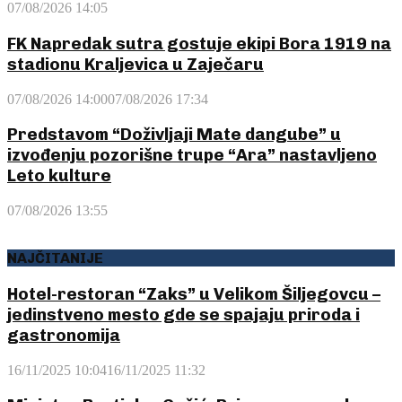
07/08/2026 14:05
FK Napredak sutra gostuje ekipi Bora 1919 na
stadionu Kraljevica u Zaječaru
07/08/2026 14:00
07/08/2026 17:34
Predstavom “Doživljaji Mate dangube” u
izvođenju pozorišne trupe “Ara” nastavljeno
Leto kulture
07/08/2026 13:55
NAJČITANIJE
Hotel-restoran “Zaks” u Velikom Šiljegovcu –
jedinstveno mesto gde se spajaju priroda i
gastronomija
16/11/2025 10:04
16/11/2025 11:32