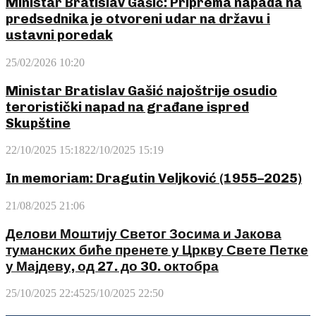
Ministar Bratislav Gašić: Priprema napada na
predsednika je otvoreni udar na državu i
ustavni poredak
25/02/2026 10:20
Ministar Bratislav Gašić najoštrije osudio
teroristički napad na građane ispred
Skupštine
22/10/2025 15:18
22/10/2025 15:19
In memoriam: Dragutin Veljković (1955–2025)
21/08/2025 21:06
Делови Моштију Светог Зосима и Јакова
туманских биће пренете у Цркву Свете Петке
у Мајдеву, од 27. до 30. октобра
25/10/2025 22:45
25/10/2025 22:50