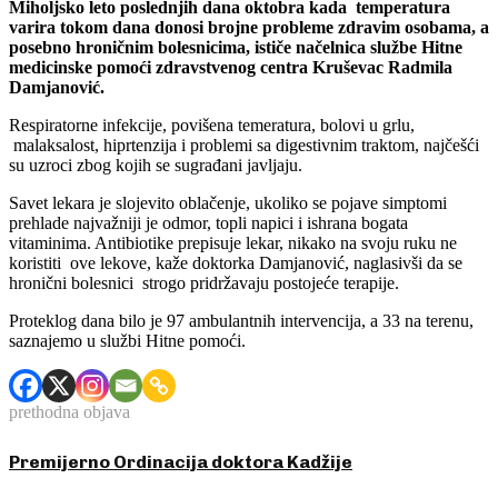
Miholjsko leto poslednjih dana oktobra kada temperatura
varira tokom dana donosi brojne probleme zdravim osobama, a
posebno hroničnim bolesnicima, ističe načelnica službe Hitne
medicinske pomoći zdravstvenog centra Kruševac Radmila
Damjanović.
Respiratorne infekcije, povišena temeratura, bolovi u grlu,
malaksalost, hiprtenzija i problemi sa digestivnim traktom, najčešći
su uzroci zbog kojih se sugrađani javljaju.
Savet lekara je slojevito oblačenje, ukoliko se pojave simptomi
prehlade najvažniji je odmor, topli napici i ishrana bogata
vitaminima. Antibiotike prepisuje lekar, nikako na svoju ruku ne
koristiti ove lekove, kaže doktorka Damjanović, naglasivši da se
hronični bolesnici strogo pridržavaju postojeće terapije.
Proteklog dana bilo je 97 ambulantnih intervencija, a 33 na terenu,
saznajemo u službi Hitne pomoći.
prethodna objava
Premijerno Ordinacija doktora Kadžije