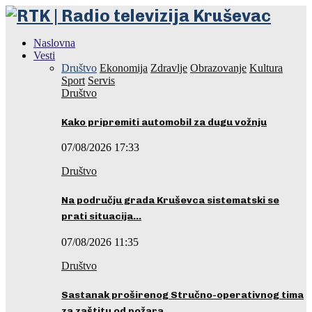
Naslovna
Vesti
Društvo
Ekonomija
Zdravlje
Obrazovanje
Kultura
Sport
Servis
Društvo
Kako pripremiti automobil za dugu vožnju
07/08/2026 17:33
Društvo
Na području grada Kruševca sistematski se
prati situacija…
07/08/2026 11:35
Društvo
Sastanak proširenog Stručno-operativnog tima
za zaštitu od požara