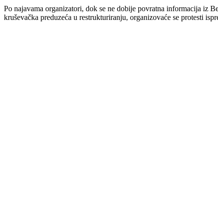
Po najavama organizatori, dok se ne dobije povratna informacija iz Be
kruševačka preduzeća u restrukturiranju, organizovaće se protesti isp