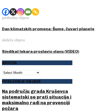
prethodna objava
Dan klimatskih promena: Šume, čuvari planete
sledeća objava
Sindikat lekara proslavio slavu (VIDEO)
ARHIVA
ARHIVA
POSLEDNJE OBJAVE
Na području grada Kruševca
sistematski se prati situacija i
maksimalno radi na prevenciji
požara