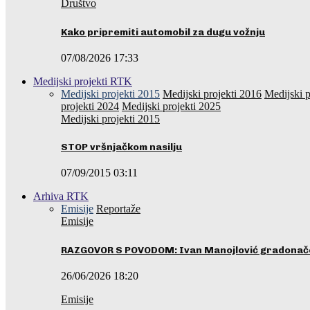
Društvo
Kako pripremiti automobil za dugu vožnju
07/08/2026 17:33
Medijski projekti RTK
Medijski projekti 2015
Medijski projekti 2016
Medijski p
projekti 2024
Medijski projekti 2025
Medijski projekti 2015
STOP vršnjačkom nasilju
07/09/2015 03:11
Arhiva RTK
Emisije
Reportaže
Emisije
RAZGOVOR S POVODOM: Ivan Manojlović gradonače
26/06/2026 18:20
Emisije