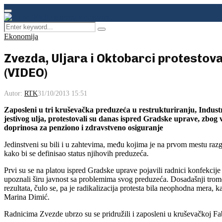
Facebook
Instagram
Youtube
Primary
Menu
Search
Pretraga
for:
Ekonomija
Zvezda, Uljara i Oktobarci protestov
(VIDEO)
Autor:
RTK
31/10/2013 15:51
Zaposleni u tri kruševačka preduzeća u restrukturiranju, Industr
jestivog ulja, protestovali su danas ispred Gradske uprave, zbog
doprinosa za penziono i zdravstveno osiguranje
Jedinstveni su bili i u zahtevima, među kojima je na prvom mestu raz
kako bi se definisao status njihovih preduzeća.
Prvi su se na platou ispred Gradske uprave pojavili radnici konfekcije 
upoznali širu javnost sa problemima svog preduzeća. Dosadašnji trome
rezultata, čulo se, pa je radikalizacija protesta bila neophodna mera,
Marina Dimić.
Radnicima Zvezde ubrzo su se pridružili i zaposleni u kruševačkoj Fabr