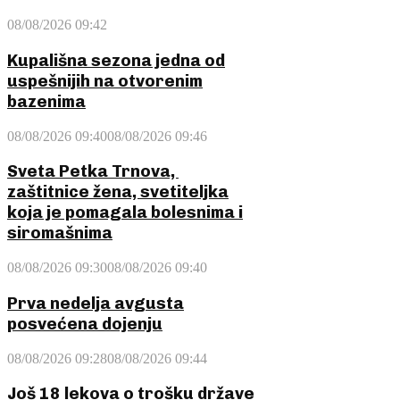
08/08/2026 09:42
Kupališna sezona jedna od
uspešnijih na otvorenim
bazenima
08/08/2026 09:40
08/08/2026 09:46
Sveta Petka Trnova,
zaštitnice žena, svetiteljka
koja je pomagala bolesnima i
siromašnima
08/08/2026 09:30
08/08/2026 09:40
Prva nedelja avgusta
posvećena dojenju
08/08/2026 09:28
08/08/2026 09:44
Još 18 lekova o trošku države