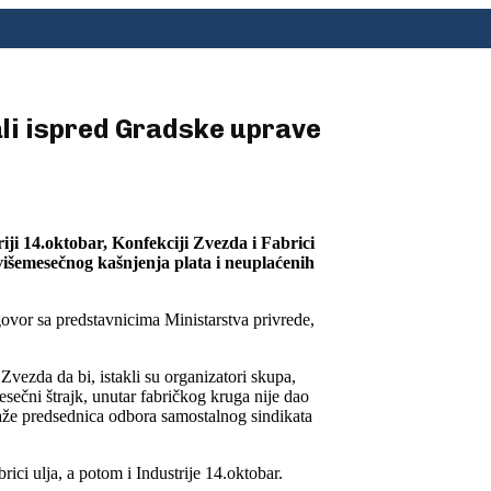
ali ispred Gradske uprave
iji 14.oktobar, Konfekciji Zvezda i Fabrici
 višemesečnog kašnjenja plata i neuplaćenih
govor sa predstavnicima Ministarstva privrede,
Zvezda da bi, istakli su organizatori skupa,
sečni štrajk, unutar fabričkog kruga nije dao
 kaže predsednica odbora samostalnog sindikata
ici ulja, a potom i Industrije 14.oktobar.