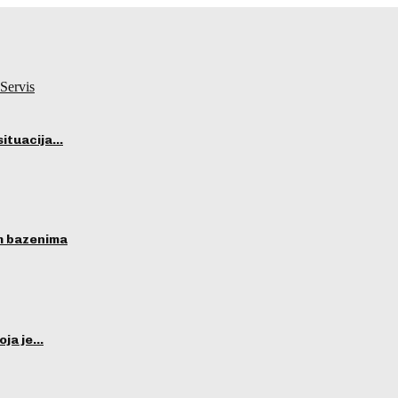
Servis
situacija…
im bazenima
oja je…