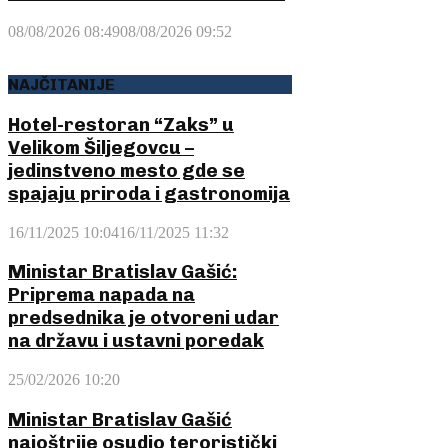
08/08/2026 08:49
08/08/2026 09:52
NAJČITANIJE
Hotel-restoran “Zaks” u
Velikom Šiljegovcu –
jedinstveno mesto gde se
spajaju priroda i gastronomija
16/11/2025 10:04
16/11/2025 11:32
Ministar Bratislav Gašić:
Priprema napada na
predsednika je otvoreni udar
na državu i ustavni poredak
25/02/2026 10:20
Ministar Bratislav Gašić
najoštrije osudio teroristički