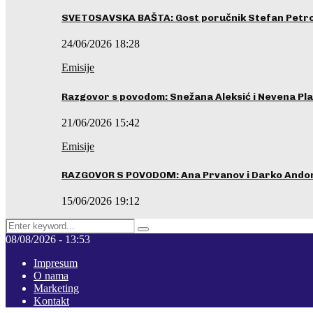
SVETOSAVSKA BAŠTA: Gost poručnik Stefan Petrovi
24/06/2026 18:28
Emisije
Razgovor s povodom: Snežana Aleksić i Nevena Pla
21/06/2026 15:42
Emisije
RAZGOVOR S POVODOM: Ana Prvanov i Darko Ando
15/06/2026 19:12
Search
Pretraga
for:
08/08/2026 - 13:53
Impresum
O nama
Marketing
Kontakt