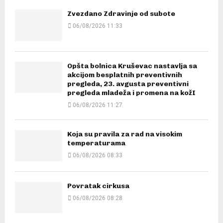
Zvezdano Zdravinje od subote
06/08/2026 11:33
Opšta bolnica Kruševac nastavlja sa
akcijom besplatnih preventivnih
pregleda, 23. avgusta preventivni
pregleda mladeža i promena na kožI
06/08/2026 11:27
Koja su pravila za rad na visokim
temperaturama
06/08/2026 08:33
Povratak cirkusa
06/08/2026 08:28