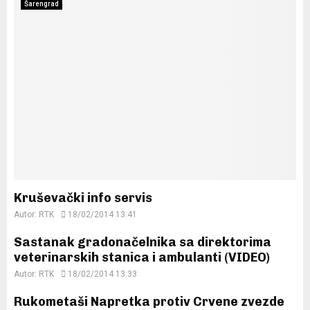
Šarengrad
Kruševački info servis
Autor:
RTK
18/02/2014 13:41
Sastanak gradonačelnika sa direktorima
veterinarskih stanica i ambulanti (VIDEO)
Autor:
RTK
18/02/2014 13:33
Rukometaši Napretka protiv Crvene zvezde