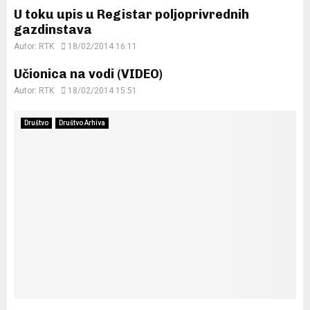
U toku upis u Registar poljoprivrednih
gazdinstava
Autor:
RTK
18/02/2014 16:11
Učionica na vodi (VIDEO)
Autor:
RTK
18/02/2014 15:51
Društvo
Društvo Arhiva