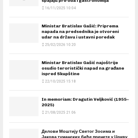
spajaju priroda i gastronomija
16/11/2025 10:04
Ministar Bratislav Gašić: Priprema
napada na predsednika je otvoreni
udar na državu i ustavni poredak
25/02/2026 10:20
Ministar Bratislav Gašić najoštrije
osudio teroristički napad na građane
ispred Skupštine
22/10/2025 15:18
In memoriam: Dragutin Veljković (1955–
2025)
21/08/2025 21:06
Делови Моштију Светог Зосима и
Јакова туманских биће пренете у Цркву