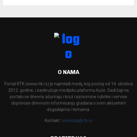
O NAMA
Portal RTK (www.rtk.rs) je najmlađi medij, koji postoji od 14. oktobra
2012. godine, i zaokružuje medijsku plaformu kuće. Sadržaji na
portalu se dnevno ažuriraju i kroz raznovrsne rubrike i servise
doprinose dnevnom informisanju građana o svim aktuelnim
događajima i temama.
Kontakt:
televizija@rtk.rs