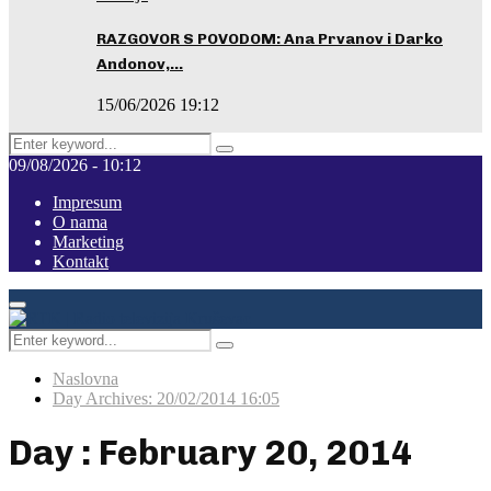
RAZGOVOR S POVODOM: Ana Prvanov i Darko
Andonov,…
15/06/2026 19:12
Search
Pretraga
for:
09/08/2026 - 10:12
Impresum
O nama
Marketing
Kontakt
Facebook
Instagram
Youtube
Primary
Menu
Search
Pretraga
for:
Naslovna
Day Archives: 20/02/2014 16:05
Day : February 20, 2014