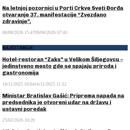
Na letnjoj pozornici u Porti Crkve Sveti Đorđa
otvaranje 37. manifestacije “Zvezdano
zdravinje”.
08/08/2026 15:47
09/08/2026 07:43
NAJČITANIJE
Hotel-restoran “Zaks” u Velikom Šiljegovcu –
jedinstveno mesto gde se spajaju priroda i
gastronomija
16/11/2025 10:04
16/11/2025 11:32
Ministar Bratislav Gašić: Priprema napada na
predsednika je otvoreni udar na državu i
ustavni poredak
25/02/2026 10:20