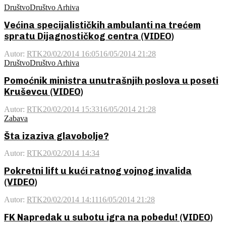
Društvo
Društvo Arhiva
Većina specijalističkih ambulanti na trećem
spratu Dijagnostičkog centra (VIDEO)
Autor:
RTK
20/02/2014 16:05
16/05/2014 21:28
Društvo
Društvo Arhiva
Pomoćnik ministra unutrašnjih poslova u poseti
Kruševcu (VIDEO)
Autor:
RTK
20/02/2014 15:33
16/05/2014 21:28
Zabava
Šta izaziva glavobolje?
Autor:
RTK
20/02/2014 14:34
Pokretni lift u kući ratnog vojnog invalida
(VIDEO)
Autor:
RTK
20/02/2014 14:11
16/05/2014 21:28
FK Napredak u subotu igra na pobedu! (VIDEO)