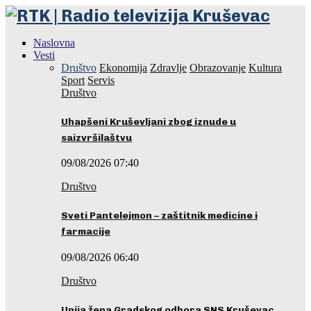
Naslovna
Vesti
Društvo
Ekonomija
Zdravlje
Obrazovanje
Kultura
Sport
Servis
Društvo
Uhapšeni Kruševljani zbog iznude u
saizvršilaštvu
09/08/2026 07:40
Društvo
Sveti Pantelejmon – zaštitnik medicine i
farmacije
09/08/2026 06:40
Društvo
Unija žena Gradskog odbora SNS Kruševac