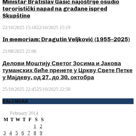
Ministar Bratislav Gašić najoštrije osudio
teroristički napad na građane ispred
Skupštine
22/10/2025 15:18
22/10/2025 15:19
In memoriam: Dragutin Veljković (1955–2025)
21/08/2025 21:06
Делови Моштију Светог Зосима и Јакова
туманских биће пренете у Цркву Свете Петке
у Мајдеву, од 27. до 30. октобра
25/10/2025 22:45
25/10/2025 22:50
KALENDAR
February 2014
M
T
W
T
F
S
S
1
2
3
4
5
6
7
8
9