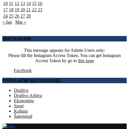
10
11
12
13
14
15
16
17
18
19
20
21
22
23
24
25
26
27
28
« Jan
Mar »
INSTAGRAM
This message appears for Admin Users only:
Please fill the Instagram Access Token. You can get Instagram
Access Token by go to
this page
Facebook
POPULARNE KATEGORIJE
Društvo
Društvo Arhiva
Ekonomija
Sport
Kultura
Šarengrad