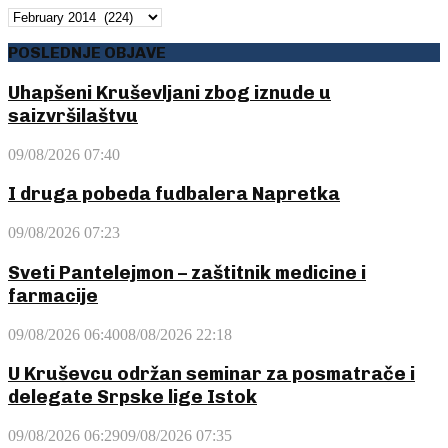
ARHIVA
POSLEDNJE OBJAVE
Uhapšeni Kruševljani zbog iznude u
saizvršilaštvu
09/08/2026 07:40
I druga pobeda fudbalera Napretka
09/08/2026 07:23
Sveti Pantelejmon – zaštitnik medicine i
farmacije
09/08/2026 06:40
08/08/2026 22:18
U Kruševcu održan seminar za posmatrače i
delegate Srpske lige Istok
09/08/2026 06:29
09/08/2026 07:35