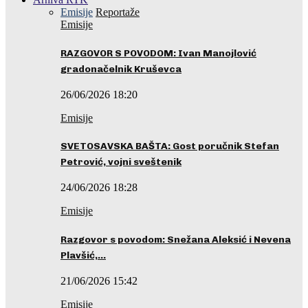
Emisije
Reportaže
Emisije
RAZGOVOR S POVODOM: Ivan Manojlović
gradonačelnik Kruševca
26/06/2026 18:20
Emisije
SVETOSAVSKA BAŠTA: Gost poručnik Stefan
Petrović, vojni sveštenik
24/06/2026 18:28
Emisije
Razgovor s povodom: Snežana Aleksić i Nevena
Plavšić,…
21/06/2026 15:42
Emisije