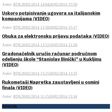
Autor:
RTK
20/02/2014 14:04
20/02/2014 15:50
Uskoro potpisivanje ugovora sa italijanskim
kompanijama (VIDEO)
Autor:
RTK
20/02/2014 13:58
20/02/2014 15:17
Obuka za elektronsku prijavu podataka (VIDEO)
Autor:
RTK
20/02/2014 13:52
16/05/2014 21:28
Gradonačelnik uručio računar područnom
odeljenju škole “Stanislav Binički” u Kukljinu
(VIDEO)
Autor:
RTK
20/02/2014 13:25
20/02/2014 13:35
Rukometaši Napretka zaustavljeni u osmini
finala (VIDEO)
Autor:
RTK
20/02/2014 11:15
20/02/2014 13:34
ARHIVA