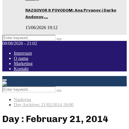
RAZGOVOR S POVODOM: Ana Prvanov i Darko
Andonov,…
15/06/2026 19:12
Search
Pretraga
for:
08/08/2026 - 21:02
Impresum
O nama
Marketing
Kontakt
Facebook
Instagram
Youtube
Primary
Menu
Search
Pretraga
for:
Naslovna
Day Archives: 21/02/2014 18:00
Day : February 21, 2014