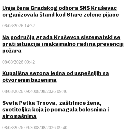
Unija žena Gradskog odbora SNS Kruševac
organizovala štand kod Stare zelene pijace
08/08/2026 14:32
Na području grada Kruševca sistematski se
prati situacija i maksimalno radi na prevenciji
požara
08/08/2026 09:42
Kupališna sezona jedna od uspešnijih na
otvorenim bazenima
08/08/2026 09:40
08/08/2026 09:46
Sveta Petka Trnova, zaštitnice žena,
svetiteljka koja je pomagala bolesnima i
siromašnima
08/08/2026 09:30
08/08/2026 09:40