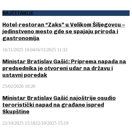
NAJČITANIJE
Hotel-restoran “Zaks” u Velikom Šiljegovcu –
jedinstveno mesto gde se spajaju priroda i
gastronomija
16/11/2025 10:04
16/11/2025 11:32
Ministar Bratislav Gašić: Priprema napada na
predsednika je otvoreni udar na državu i
ustavni poredak
25/02/2026 10:20
Ministar Bratislav Gašić najoštrije osudio
teroristički napad na građane ispred
Skupštine
22/10/2025 15:18
22/10/2025 15:19