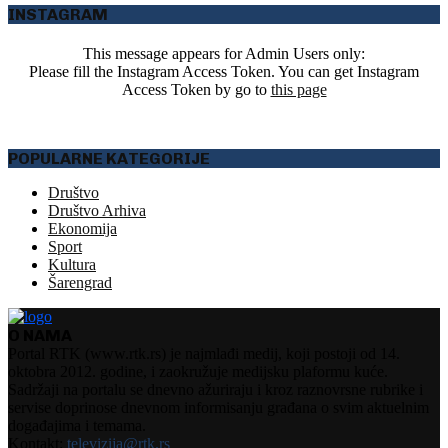
INSTAGRAM
This message appears for Admin Users only:
Please fill the Instagram Access Token. You can get Instagram
Access Token by go to
this page
POPULARNE KATEGORIJE
Društvo
Društvo Arhiva
Ekonomija
Sport
Kultura
Šarengrad
O NAMA
Portal RTK (www.rtk.rs) je najmlađi medij, koji postoji od 14.
oktobra 2012. godine, i zaokružuje medijsku plaformu kuće.
Sadržaji na portalu se dnevno ažuriraju i kroz raznovrsne rubrike i
servise doprinose dnevnom informisanju građana o svim aktuelnim
događajima i temama.
Kontakt:
televizija@rtk.rs