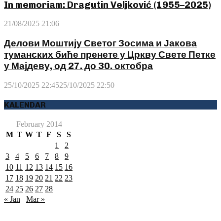
In memoriam: Dragutin Veljković (1955–2025)
21/08/2025 21:06
Делови Моштију Светог Зосима и Јакова
туманских биће пренете у Цркву Свете Петке
у Мајдеву, од 27. до 30. октобра
25/10/2025 22:45
25/10/2025 22:50
KALENDAR
February 2014
M
T
W
T
F
S
S
1
2
3
4
5
6
7
8
9
10
11
12
13
14
15
16
17
18
19
20
21
22
23
24
25
26
27
28
« Jan
Mar »