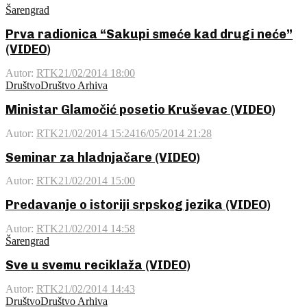
Šarengrad
Prva radionica “Sakupi smeće kad drugi neće”
(VIDEO)
Autor:
RTK
21/02/2014 18:00
Društvo
Društvo Arhiva
Ministar Glamočić posetio Kruševac (VIDEO)
Autor:
RTK
21/02/2014 15:24
16/05/2014 21:28
Seminar za hladnjačare (VIDEO)
Autor:
RTK
21/02/2014 15:00
Predavanje o istoriji srpskog jezika (VIDEO)
Autor:
RTK
21/02/2014 14:58
Šarengrad
Sve u svemu reciklaža (VIDEO)
Autor:
RTK
21/02/2014 14:43
Društvo
Društvo Arhiva