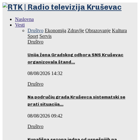
Naslovna
Vesti
Društvo
Ekonomija
Zdravlje
Obrazovanje
Kultura
Sport
Servis
Društvo
Unija žena Gradskog odbora SNS Kruševac
organizovala štand…
08/08/2026 14:32
Društvo
Na području grada Kruševca sistematski se
prati situacija…
08/08/2026 09:42
Društvo
Kupališna sezona jedna od uspešnijih na