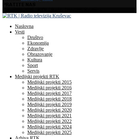
PRATITE NAS
Facebook
Instagram
Youtube
Copyright 2025 - RTK | Radio Televizija Kruševac
Naslovna
Vesti
Društvo
Ekonomija
Zdravlje
Obrazovanje
Kultura
Sport
Servis
Medijski projekti RTK
Medijski projekti 2015
Medijski projekti 2016
Medijski projekti 2017
Medijski projekti 2018
Medijski projekti 2019
Medijski projekti 2020
Medijski projekti 2021
Medijski projekti 2022
Medijski projekti 2024
Medijski projekti 2025
Arhiva RTK