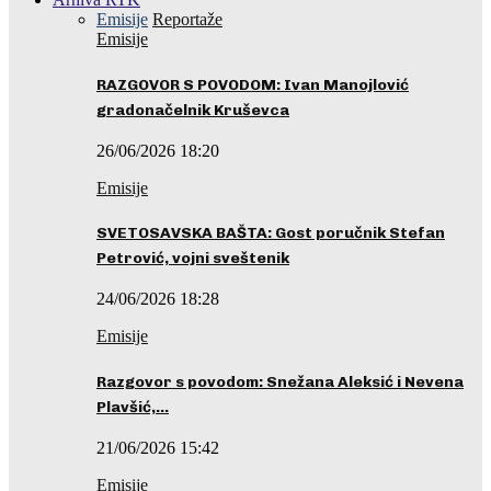
Emisije
Reportaže
Emisije
RAZGOVOR S POVODOM: Ivan Manojlović
gradonačelnik Kruševca
26/06/2026 18:20
Emisije
SVETOSAVSKA BAŠTA: Gost poručnik Stefan
Petrović, vojni sveštenik
24/06/2026 18:28
Emisije
Razgovor s povodom: Snežana Aleksić i Nevena
Plavšić,…
21/06/2026 15:42
Emisije