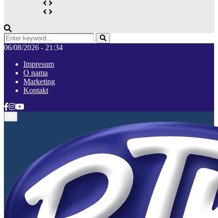
Search
for:
Pretraga
06/08/2026 - 21:34
Impresum
O nama
Marketing
Kontakt
Facebook
Instagram
Youtube
Primary
Menu