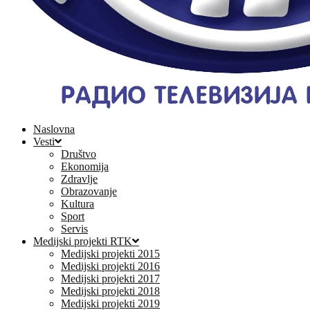
Naslovna
Vesti
Društvo
Ekonomija
Zdravlje
Obrazovanje
Kultura
Sport
Servis
Medijski projekti RTK
Medijski projekti 2015
Medijski projekti 2016
Medijski projekti 2017
Medijski projekti 2018
Medijski projekti 2019