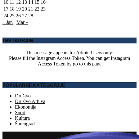
10
11
12
13
14
15
16
17
18
19
20
21
22
23
24
25
26
27
28
« Jan
Mar »
INSTAGRAM
This message appears for Admin Users only:
Please fill the Instagram Access Token. You can get Instagram
Access Token by go to
this page
POPULARNE KATEGORIJE
Društvo
Društvo Arhiva
Ekonomija
Sport
Kultura
Šarengrad