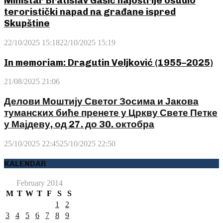
Ministar Bratislav Gašić najoštrije osudio
teroristički napad na građane ispred
Skupštine
22/10/2025 15:18
22/10/2025 15:19
In memoriam: Dragutin Veljković (1955–2025)
21/08/2025 21:06
Делови Моштију Светог Зосима и Јакова
туманских биће пренете у Цркву Свете Петке
у Мајдеву, од 27. до 30. октобра
25/10/2025 22:45
25/10/2025 22:50
KALENDAR
February 2014
M
T
W
T
F
S
S
1
2
3
4
5
6
7
8
9