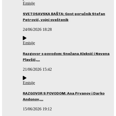
Emisije
SVETOSAVSKA BAŠTA: Gost poručnik Stefan
Petrović, vojni sveštenik
24/06/2026 18:28
Emisije
Razgovor s povodom: Snežana Aleksić i Nevena
Plavšić,…
21/06/2026 15:42
Emisije
RAZGOVOR S POVODOM: Ana Prvanov i Darko
Andonov,…
15/06/2026 19:12