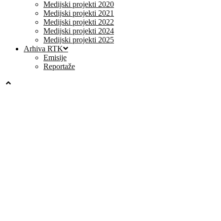
Medijski projekti 2020
Medijski projekti 2021
Medijski projekti 2022
Medijski projekti 2024
Medijski projekti 2025
Arhiva RTK
Emisije
Reportaže