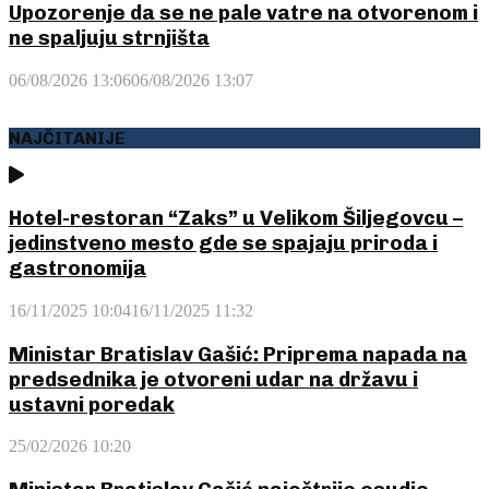
Upozorenje da se ne pale vatre na otvorenom i
ne spaljuju strnjišta
06/08/2026 13:06
06/08/2026 13:07
NAJČITANIJE
Hotel-restoran “Zaks” u Velikom Šiljegovcu –
jedinstveno mesto gde se spajaju priroda i
gastronomija
16/11/2025 10:04
16/11/2025 11:32
Ministar Bratislav Gašić: Priprema napada na
predsednika je otvoreni udar na državu i
ustavni poredak
25/02/2026 10:20