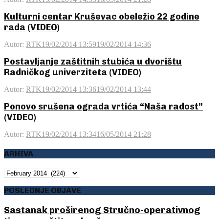
Kulturni centar Kruševac obeležio 22 godine
rada (VIDEO)
Autor:
RTK
19/02/2014 13:59
19/02/2014 14:36
Postavljanje zaštitnih stubića u dvorištu
Radničkog univerziteta (VIDEO)
Autor:
RTK
19/02/2014 13:36
19/02/2014 13:44
Ponovo srušena ograda vrtića “Naša radost”
(VIDEO)
Autor:
RTK
19/02/2014 13:34
16/05/2014 21:28
ARHIVA
ARHIVA
POSLEDNJE OBJAVE
Sastanak proširenog Stručno-operativnog