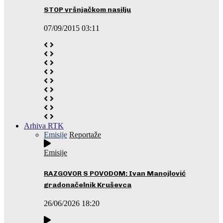
STOP vršnjačkom nasilju
07/09/2015 03:11
Arhiva RTK
Emisije
Reportaže
Emisije
RAZGOVOR S POVODOM: Ivan Manojlović
gradonačelnik Kruševca
26/06/2026 18:20