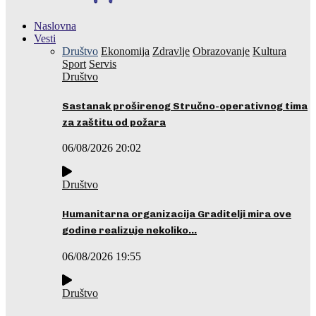
Naslovna
Vesti
Društvo
Ekonomija
Zdravlje
Obrazovanje
Kultura
Sport
Servis
Društvo
Sastanak proširenog Stručno-operativnog tima
za zaštitu od požara
06/08/2026 20:02
Društvo
Humanitarna organizacija Graditelji mira ove
godine realizuje nekoliko…
06/08/2026 19:55
Društvo