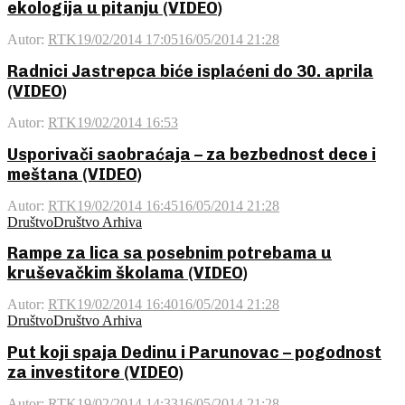
ekologija u pitanju (VIDEO)
Autor:
RTK
19/02/2014 17:05
16/05/2014 21:28
Radnici Jastrepca biće isplaćeni do 30. aprila
(VIDEO)
Autor:
RTK
19/02/2014 16:53
Usporivači saobraćaja – za bezbednost dece i
meštana (VIDEO)
Autor:
RTK
19/02/2014 16:45
16/05/2014 21:28
Društvo
Društvo Arhiva
Rampe za lica sa posebnim potrebama u
kruševačkim školama (VIDEO)
Autor:
RTK
19/02/2014 16:40
16/05/2014 21:28
Društvo
Društvo Arhiva
Put koji spaja Dedinu i Parunovac – pogodnost
za investitore (VIDEO)
Autor:
RTK
19/02/2014 14:33
16/05/2014 21:28