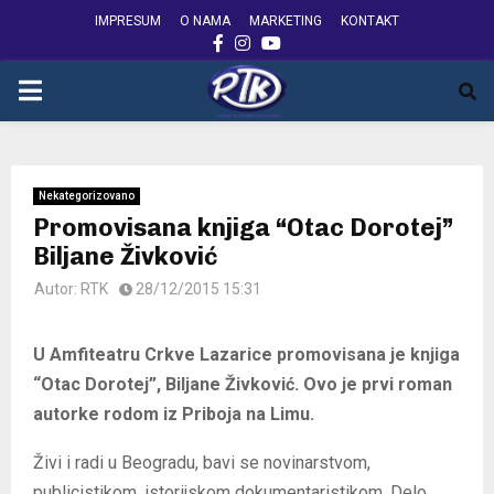
IMPRESUM
O NAMA
MARKETING
KONTAKT
FACEBOOK
INSTAGRAM
YOUTUBE
PRIMARY
MENU
Nekategorizovano
Promovisana knjiga “Otac Dorotej”
Biljane Živković
Autor:
RTK
28/12/2015 15:31
U Amfiteatru Crkve Lazarice promovisana je knjiga
“Otac Dorotej”, Biljane Živković. Ovo je prvi roman
autorke rodom iz Priboja na Limu.
Živi i radi u Beogradu, bavi se novinarstvom,
publicistikom, istorijskom dokumentaristikom. Delo,