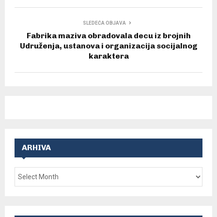
SLEDEĆA OBJAVA
Fabrika maziva obradovala decu iz brojnih
Udruženja, ustanova i organizacija socijalnog
karaktera
ARHIVA