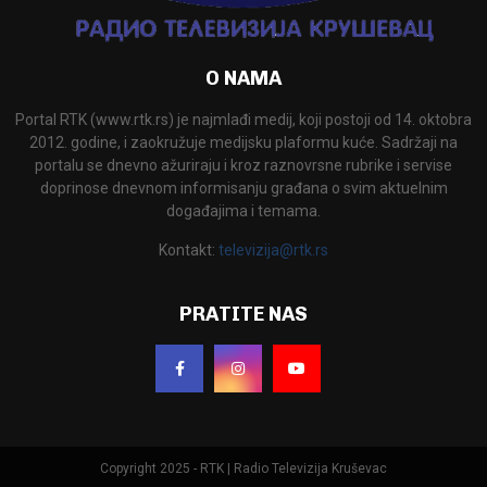
O NAMA
Portal RTK (www.rtk.rs) je najmlađi medij, koji postoji od 14. oktobra
2012. godine, i zaokružuje medijsku plaformu kuće. Sadržaji na
portalu se dnevno ažuriraju i kroz raznovrsne rubrike i servise
doprinose dnevnom informisanju građana o svim aktuelnim
događajima i temama.
Kontakt:
televizija@rtk.rs
PRATITE NAS
Copyright 2025 - RTK | Radio Televizija Kruševac