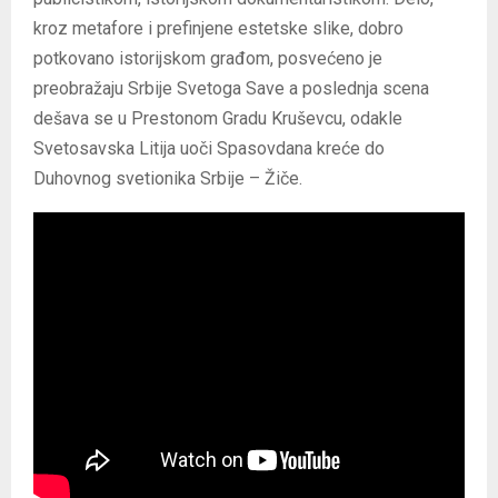
kroz metafore i prefinjene estetske slike, dobro
potkovano istorijskom građom, posvećeno je
preobražaju Srbije Svetoga Save a poslednja scena
dešava se u Prestonom Gradu Kruševcu, odakle
Svetosavska Litija uoči Spasovdana kreće do
Duhovnog svetionika Srbije – Žiče.