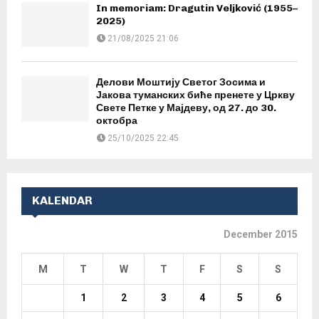
In memoriam: Dragutin Veljković (1955–
2025)
21/08/2025 21:06
Делови Моштију Светог Зосима и
Јакова туманских биће пренете у Цркву
Свете Петке у Мајдеву, од 27. до 30.
октобра
25/10/2025 22:45
KALENDAR
December 2015
M
T
W
T
F
S
S
1
2
3
4
5
6