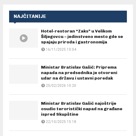
NAJČITANIJE
Hotel-restoran “Zaks” u Velikom
Šiljegovcu – jedinstveno mesto gde se
spajaju priroda i gastronomija
16/11/2025 10:04
Ministar Bratislav Gašić: Priprema
napada na predsednika je otvoreni
udar na državu i ustavni poredak
25/02/2026 10:20
Ministar Bratislav Gašić najoštrije
osudio teroristički napad na građane
ispred Skupštine
22/10/2025 15:18