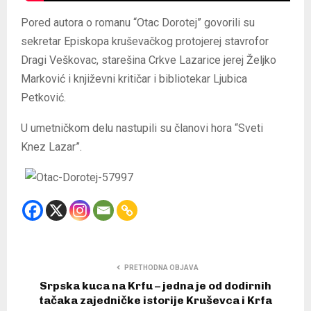
Pored autora o romanu “Otac Dorotej” govorili su
sekretar Episkopa kruševačkog protojerej stavrofor
Dragi Veškovac, starešina Crkve Lazarice jerej Željko
Marković i književni kritičar i bibliotekar Ljubica
Petković.
U umetničkom delu nastupili su članovi hora “Sveti
Knez Lazar”.
PRETHODNA OBJAVA
Srpska kuca na Krfu – jedna je od dodirnih
tačaka zajedničke istorije Kruševca i Krfa