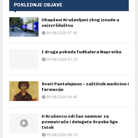
POSLEDNJE OBJAVE
Uhapšeni Kruševljani zbog iznude u
saizvršilaštvu
09/08/2026 07:40
I druga pobeda fudbalera Napretka
09/08/2026 07:23
Sveti Pantelejmon – zaštitnik medicine i
farmacije
09/08/2026 06:40
U Kruševcu održan seminar za
posmatrače i delegate Srpske lige
Istok
09/08/2026 06:29