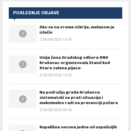
POSLEDNJE OBJAVE
Ako se na vreme otkrije, melanom je
izlečiv
08/08/2026 14:35
Unija žena Gradskog odbora SNS
Kruševac organizovala štand kod
Stare zelene pijace
08/08/2026 14:32
Na području grada Kruševca
sistematski se prati situacija i
maksimalno radi na prevenciji požara
08/08/2026 09:42
Kupališna sezona jedna od uspešnijih