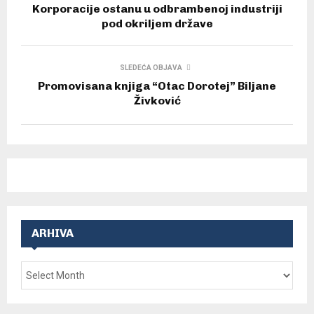
Korporacije ostanu u odbrambenoj industriji
pod okriljem države
SLEDEĆA OBJAVA
Promovisana knjiga “Otac Dorotej” Biljane
Živković
ARHIVA