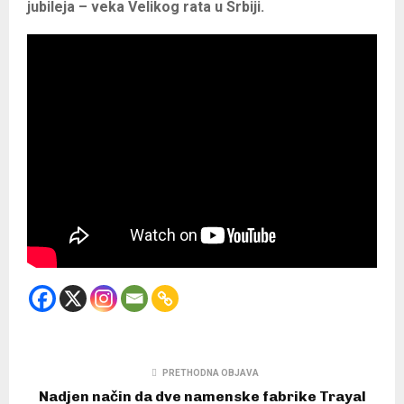
jubileja – veka Velikog rata u Srbiji.
PRETHODNA OBJAVA
Nadjen način da dve namenske fabrike Trayal