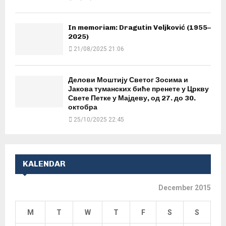
In memoriam: Dragutin Veljković (1955–
2025)
21/08/2025 21:06
Делови Моштију Светог Зосима и
Јакова туманских биће пренете у Цркву
Свете Петке у Мајдеву, од 27. до 30.
октобра
25/10/2025 22:45
KALENDAR
December 2015
M
T
W
T
F
S
S