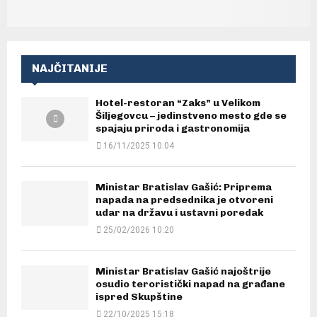
NAJČITANIJE
Hotel-restoran “Zaks” u Velikom
Šiljegovcu – jedinstveno mesto gde se
spajaju priroda i gastronomija
16/11/2025 10:04
Ministar Bratislav Gašić: Priprema
napada na predsednika je otvoreni
udar na državu i ustavni poredak
25/02/2026 10:20
Ministar Bratislav Gašić najoštrije
osudio teroristički napad na građane
ispred Skupštine
22/10/2025 15:18