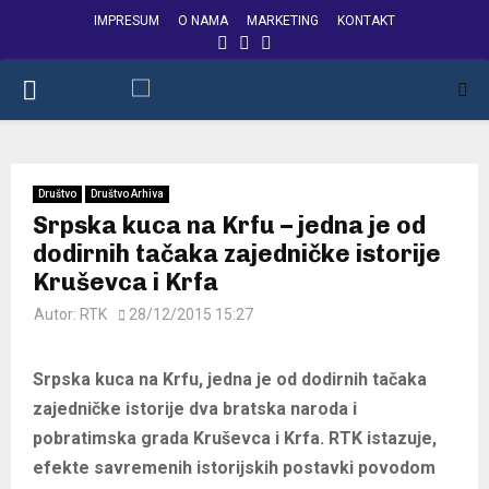
IMPRESUM
O NAMA
MARKETING
KONTAKT
FACEBOOK
INSTAGRAM
YOUTUBE
PRIMARY
MENU
Društvo
Društvo Arhiva
Srpska kuca na Krfu – jedna je od
dodirnih tačaka zajedničke istorije
Kruševca i Krfa
Autor:
RTK
28/12/2015 15:27
Srpska kuca na Krfu, jedna je od dodirnih tačaka
zajedničke istorije dva bratska naroda i
pobratimska grada Kruševca i Krfa. RTK istazuje,
efekte savremenih istorijskih postavki povodom