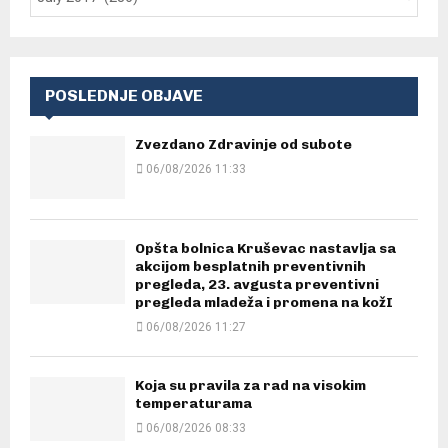
POSLEDNJE OBJAVE
Zvezdano Zdravinje od subote
06/08/2026 11:33
Opšta bolnica Kruševac nastavlja sa
akcijom besplatnih preventivnih
pregleda, 23. avgusta preventivni
pregleda mladeža i promena na kožI
06/08/2026 11:27
Koja su pravila za rad na visokim
temperaturama
06/08/2026 08:33