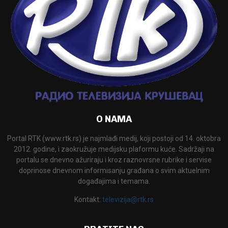
O NAMA
Portal RTK (www.rtk.rs) je najmlađi medij, koji postoji od 14. oktobra
2012. godine, i zaokružuje medijsku plaformu kuće. Sadržaji na
portalu se dnevno ažuriraju i kroz raznovrsne rubrike i servise
doprinose dnevnom informisanju građana o svim aktuelnim
događajima i temama.
Kontakt:
televizija@rtk.rs