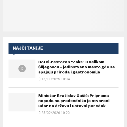
NAJČITANIJE
Hotel-restoran “Zaks” u Velikom
Šiljegovcu – jedinstveno mesto gde se
spajaju priroda i gastronomija
16/11/2025 10:04
Ministar Bratislav Gašić: Priprema
napada na predsednika je otvoreni
udar na državu i ustavni poredak
25/02/2026 10:20