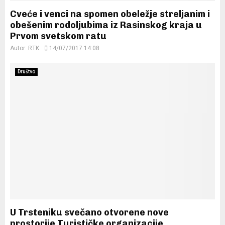
Cveće i venci na spomen obeležje streljanim i
obešenim rodoljubima iz Rasinskog kraja u
Prvom svetskom ratu
Autor:
RTK
14/07/2017 14:08
Društvo
U Trsteniku svečano otvorene nove
prostorije Turističke organizacije