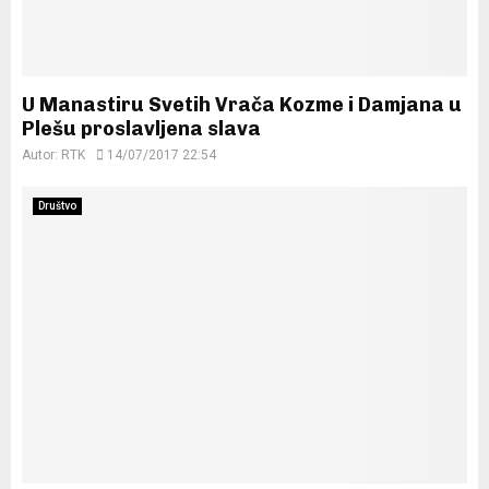
U Manastiru Svetih Vrača Kozme i Damjana u
Plešu proslavljena slava
Autor:
RTK
14/07/2017 22:54
Društvo