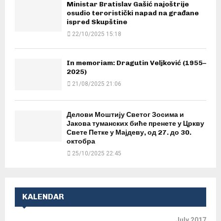
Ministar Bratislav Gašić najoštrije
osudio teroristički napad na građane
ispred Skupštine
22/10/2025 15:18
In memoriam: Dragutin Veljković (1955–
2025)
21/08/2025 21:06
Делови Моштију Светог Зосима и
Јакова туманских биће пренете у Цркву
Свете Петке у Мајдеву, од 27. до 30.
октобра
25/10/2025 22:45
KALENDAR
July 2017