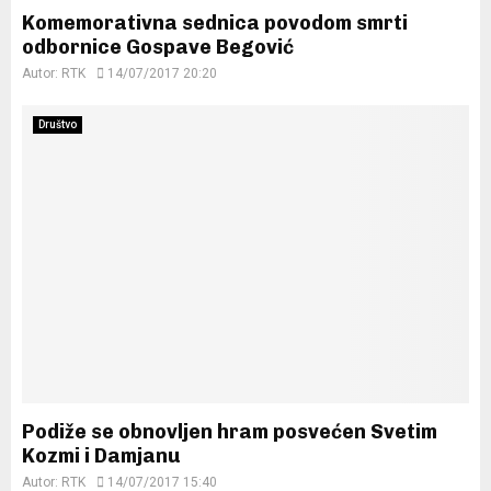
Komemorativna sednica povodom smrti
odbornice Gospave Begović
Autor:
RTK
14/07/2017 20:20
Društvo
Podiže se obnovljen hram posvećen Svetim
Kozmi i Damjanu
Autor:
RTK
14/07/2017 15:40