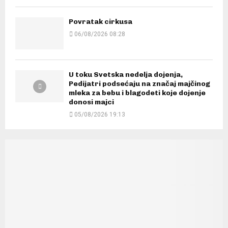
Povratak cirkusa
06/08/2026 08:28
U toku Svetska nedelja dojenja,
Pedijatri podsećaju na značaj majčinog
mleka za bebu i blagodeti koje dojenje
donosi majci
05/08/2026 19:13