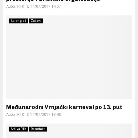
Autor:
RTK
14/07/2017 14:07
Šarengrad
Zabava
Međunarodni Vrnjački karneval po 13. put
Autor:
RTK
14/07/2017 13:43
Arhiva RTK
Reportaže