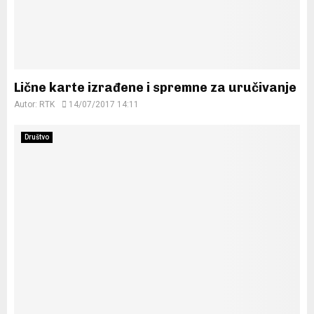
Lične karte izrađene i spremne za uručivanje
Autor:
RTK
14/07/2017 14:11
Društvo