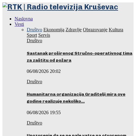
Naslovna
Vesti
Društvo
Ekonomija
Zdravlje
Obrazovanje
Kultura
Sport
Servis
Društvo
Sastanak proširenog Stručno-operativnog tima
za zaštitu od požara
06/08/2026 20:02
Društvo
Humanitarna organizacija Graditelji mira ove
godine realizuje nekoliko…
06/08/2026 19:55
Društvo
Upozorenje da se ne pale vatre na otvorenom…