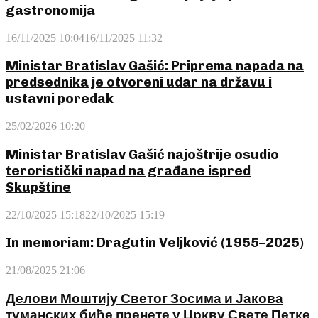
gastronomija
16/11/2025 10:04
16/11/2025 11:32
Ministar Bratislav Gašić: Priprema napada na
predsednika je otvoreni udar na državu i
ustavni poredak
25/02/2026 10:20
Ministar Bratislav Gašić najoštrije osudio
teroristički napad na građane ispred
Skupštine
22/10/2025 15:18
22/10/2025 15:19
In memoriam: Dragutin Veljković (1955–2025)
21/08/2025 21:06
Делови Моштију Светог Зосима и Јакова
туманских биће пренете у Цркву Свете Петке