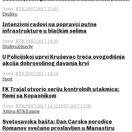
Autor:
RTK
19/07/2017 15:03
Društvo
Intenzivni radovi na popravci putne
infrastrukture u blačkim selima
Autor:
RTK
19/07/2017 14:59
Društvo
Zdravlje
U Policijskoj uprvi Kruševac treća ovogodišnja
akcija dobrovoljnog davanja krvi
Autor:
RTK
19/07/2017 14:54
Sport
FK Trajal otvorio seriju kontrolnih utakmica:
Remi sa Kopaonikom
Autor:
RTK
19/07/2017 14:52
19/07/2017 15:06
Arhiva RTK
Emisije
Svetosavska bašta: Dan Carske porodice
Romanov svečano proslavljen u Manastiru