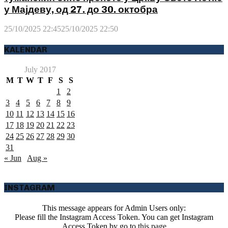
у Мајдеву, од 27. до 30. октобра
25/10/2025 22:45
25/10/2025 22:50
KALENDAR
July 2017
M
T
W
T
F
S
S
1
2
3
4
5
6
7
8
9
10
11
12
13
14
15
16
17
18
19
20
21
22
23
24
25
26
27
28
29
30
31
« Jun
Aug »
INSTAGRAM
This message appears for Admin Users only:
Please fill the Instagram Access Token. You can get Instagram
Access Token by go to
this page