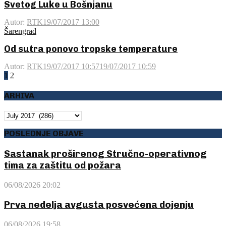
Svetog Luke u Bošnjanu
Autor:
RTK
19/07/2017 13:00
Šarengrad
Od sutra ponovo tropske temperature
Autor:
RTK
19/07/2017 10:57
19/07/2017 10:59
Posts
1
2
pagination
ARHIVA
ARHIVA
POSLEDNJE OBJAVE
Sastanak proširenog Stručno-operativnog
tima za zaštitu od požara
06/08/2026 20:02
Prva nedelja avgusta posvećena dojenju
06/08/2026 19:58