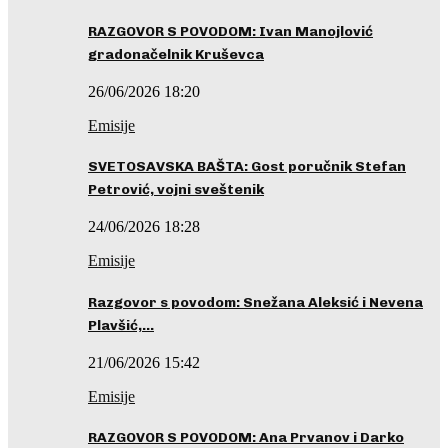
RAZGOVOR S POVODOM: Ivan Manojlović
gradonačelnik Kruševca
26/06/2026 18:20
Emisije
SVETOSAVSKA BAŠTA: Gost poručnik Stefan
Petrović, vojni sveštenik
24/06/2026 18:28
Emisije
Razgovor s povodom: Snežana Aleksić i Nevena
Plavšić,…
21/06/2026 15:42
Emisije
RAZGOVOR S POVODOM: Ana Prvanov i Darko