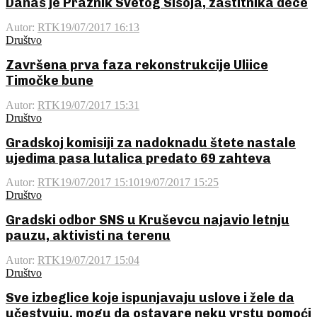
Danas je Praznik Svetog Sisoja, zaštitnika dece
Autor:
RTK
19/07/2017 16:13
Društvo
Završena prva faza rekonstrukcije Uliice
Timočke bune
Autor:
RTK
19/07/2017 15:31
Društvo
Gradskoj komisiji za nadoknadu štete nastale
ujedima pasa lutalica predato 69 zahteva
Autor:
RTK
19/07/2017 15:10
19/07/2017 15:25
Društvo
Gradski odbor SNS u Kruševcu najavio letnju
pauzu, aktivisti na terenu
Autor:
RTK
19/07/2017 15:04
Društvo
Sve izbeglice koje ispunjavaju uslove i žele da
učestvuju, mogu da ostavare neku vrstu pomoći