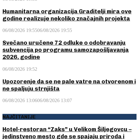
Humanitarna organizacija Graditelji mira ove
godine realizuje nekoliko značajnih projekta
06/08/2026 19:55
06/08/2026 19:55
Svečano uručene 72 odluke o odobravanju
subvencija po programu samozapošljavanja
2026. godine
06/08/2026 19:52
Upozorenje da se ne pale vatre na otvorenom i
ne spaljuju strnjišta
06/08/2026 13:06
06/08/2026 13:07
NAJČITANIJE
Hotel-restoran “Zaks” u Velikom Šiljegovcu –
jedinstveno mesto gde se spajaju priroda i