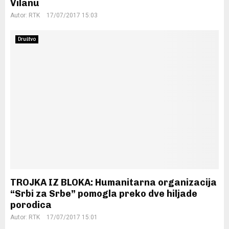
Vilanu
Autor:
RTK
17/07/2017 15:03
Društvo
TROJKA IZ BLOKA: Humanitarna organizacija
“Srbi za Srbe” pomogla preko dve hiljade
porodica
Autor:
RTK
17/07/2017 15:01