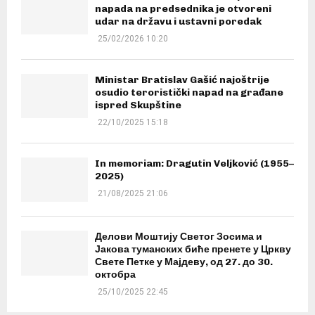
napada na predsednika je otvoreni
udar na državu i ustavni poredak
25/02/2026 10:20
Ministar Bratislav Gašić najoštrije
osudio teroristički napad na građane
ispred Skupštine
22/10/2025 15:18
In memoriam: Dragutin Veljković (1955–
2025)
21/08/2025 21:06
Делови Моштију Светог Зосима и
Јакова туманских биће пренете у Цркву
Свете Петке у Мајдеву, од 27. до 30.
октобра
25/10/2025 22:45