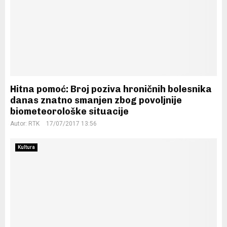
Hitna pomoć: Broj poziva hroničnih bolesnika
danas znatno smanjen zbog povoljnije
biometeorološke situacije
Autor:
RTK
17/07/2017 13:56
Kultura