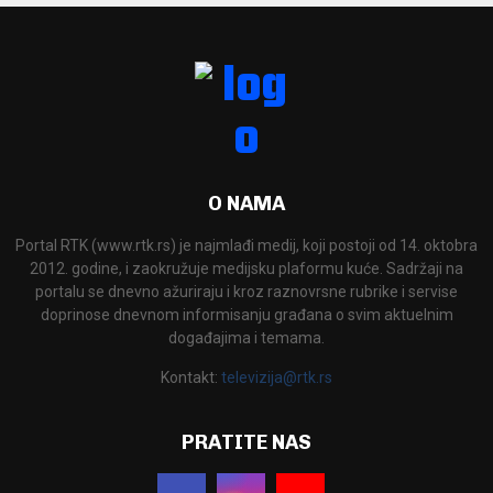
O NAMA
Portal RTK (www.rtk.rs) je najmlađi medij, koji postoji od 14. oktobra
2012. godine, i zaokružuje medijsku plaformu kuće. Sadržaji na
portalu se dnevno ažuriraju i kroz raznovrsne rubrike i servise
doprinose dnevnom informisanju građana o svim aktuelnim
događajima i temama.
Kontakt:
televizija@rtk.rs
PRATITE NAS