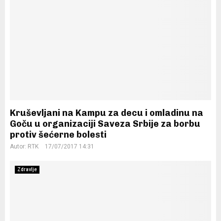
Kruševljani na Kampu za decu i omladinu na
Goču u organizaciji Saveza Srbije za borbu
protiv šećerne bolesti
Autor:
RTK
17/07/2017 14:31
Zdravlje