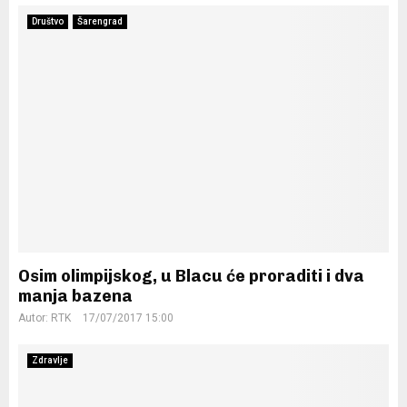
Društvo
Šarengrad
Osim olimpijskog, u Blacu će proraditi i dva
manja bazena
Autor:
RTK
17/07/2017 15:00
Zdravlje