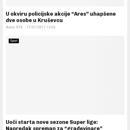
U okviru policijske akcije “Ares” uhapšene
dve osobe u Kruševcu
Autor:
RTK
17/07/2017 13:03
Sport
Uoči starta nove sezone Super lige:
Napredak spreman za “građevinare”