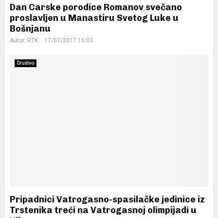
Dan Carske porodice Romanov svečano
proslavljen u Manastiru Svetog Luke u
Bošnjanu
Autor:
RTK
17/07/2017 16:03
Društvo
Pripadnici Vatrogasno-spasilačke jedinice iz
Trstenika treći na Vatrogasnoj olimpijadi u