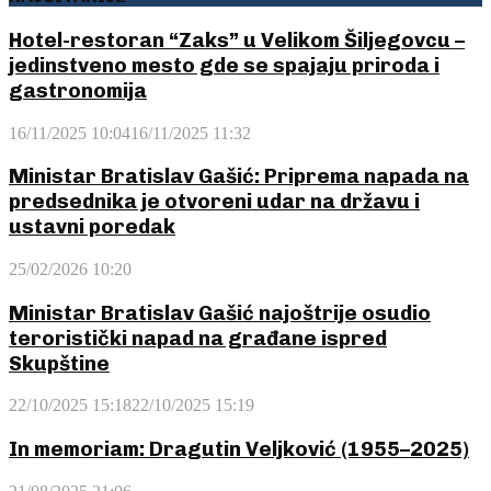
Hotel-restoran “Zaks” u Velikom Šiljegovcu –
jedinstveno mesto gde se spajaju priroda i
gastronomija
16/11/2025 10:04
16/11/2025 11:32
Ministar Bratislav Gašić: Priprema napada na
predsednika je otvoreni udar na državu i
ustavni poredak
25/02/2026 10:20
Ministar Bratislav Gašić najoštrije osudio
teroristički napad na građane ispred
Skupštine
22/10/2025 15:18
22/10/2025 15:19
In memoriam: Dragutin Veljković (1955–2025)