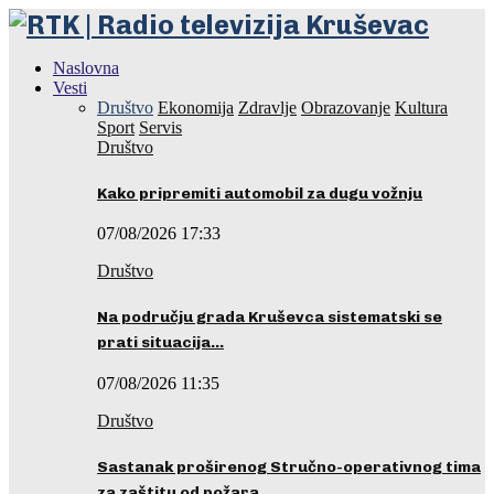
Naslovna
Vesti
Društvo
Ekonomija
Zdravlje
Obrazovanje
Kultura
Sport
Servis
Društvo
Kako pripremiti automobil za dugu vožnju
07/08/2026 17:33
Društvo
Na području grada Kruševca sistematski se
prati situacija…
07/08/2026 11:35
Društvo
Sastanak proširenog Stručno-operativnog tima
za zaštitu od požara