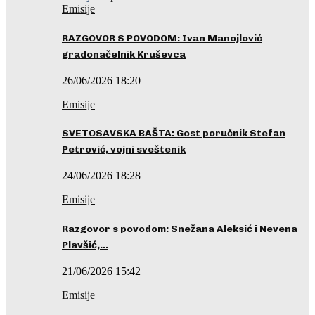
Emisije
RAZGOVOR S POVODOM: Ivan Manojlović
gradonačelnik Kruševca
26/06/2026 18:20
Emisije
SVETOSAVSKA BAŠTA: Gost poručnik Stefan
Petrović, vojni sveštenik
24/06/2026 18:28
Emisije
Razgovor s povodom: Snežana Aleksić i Nevena
Plavšić,…
21/06/2026 15:42
Emisije