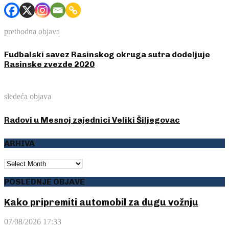
prethodna objava
Fudbalski savez Rasinskog okruga sutra dodeljuje
Rasinske zvezde 2020
sledeća objava
Radovi u Mesnoj zajednici Veliki Šiljegovac
ARHIVA
ARHIVA
POSLEDNJE OBJAVE
Kako pripremiti automobil za dugu vožnju
07/08/2026 17:33