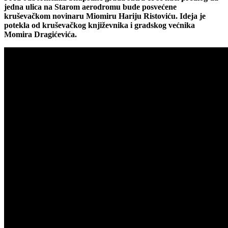
jedna ulica na Starom aerodromu bude posvećene
kruševačkom novinaru Miomiru Hariju Ristoviću. Ideja je
potekla od kruševačkog književnika i gradskog većnika
Momira Dragićevića.