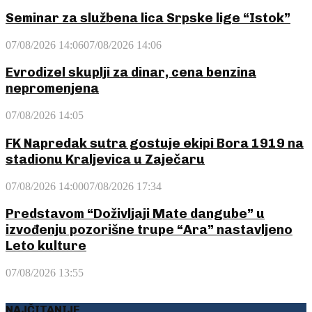
Seminar za službena lica Srpske lige “Istok”
07/08/2026 14:06
07/08/2026 14:06
Evrodizel skuplji za dinar, cena benzina
nepromenjena
07/08/2026 14:05
FK Napredak sutra gostuje ekipi Bora 1919 na
stadionu Kraljevica u Zaječaru
07/08/2026 14:00
07/08/2026 17:34
Predstavom “Doživljaji Mate dangube” u
izvođenju pozorišne trupe “Ara” nastavljeno
Leto kulture
07/08/2026 13:55
NAJČITANIJE