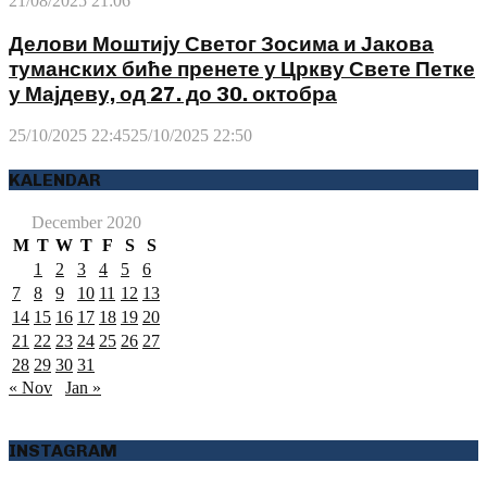
21/08/2025 21:06
Делови Моштију Светог Зосима и Јакова
туманских биће пренете у Цркву Свете Петке
у Мајдеву, од 27. до 30. октобра
25/10/2025 22:45
25/10/2025 22:50
KALENDAR
December 2020
M
T
W
T
F
S
S
1
2
3
4
5
6
7
8
9
10
11
12
13
14
15
16
17
18
19
20
21
22
23
24
25
26
27
28
29
30
31
« Nov
Jan »
INSTAGRAM