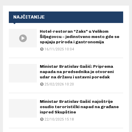
NAJČITANIJE
Hotel-restoran “Zaks” u Velikom
Šiljegovcu – jedinstveno mesto gde se
spajaju priroda i gastronomija
16/11/2025 10:04
Ministar Bratislav Gašić: Priprema
napada na predsednika je otvoreni
udar na državu i ustavni poredak
25/02/2026 10:20
Ministar Bratislav Gašić najoštrije
osudio teroristički napad na građane
ispred Skupštine
22/10/2025 15:18