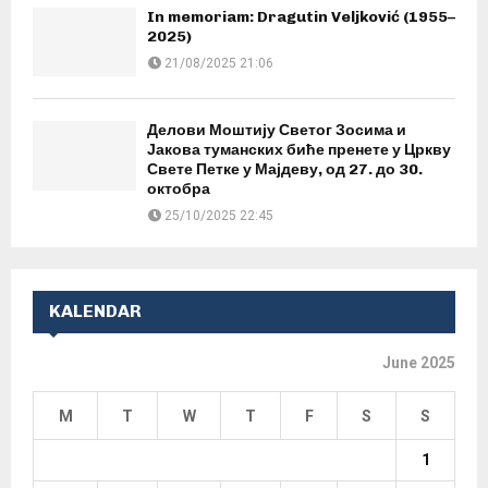
In memoriam: Dragutin Veljković (1955–
2025)
21/08/2025 21:06
Делови Моштију Светог Зосима и
Јакова туманских биће пренете у Цркву
Свете Петке у Мајдеву, од 27. до 30.
октобра
25/10/2025 22:45
KALENDAR
June 2025
M
T
W
T
F
S
S
1