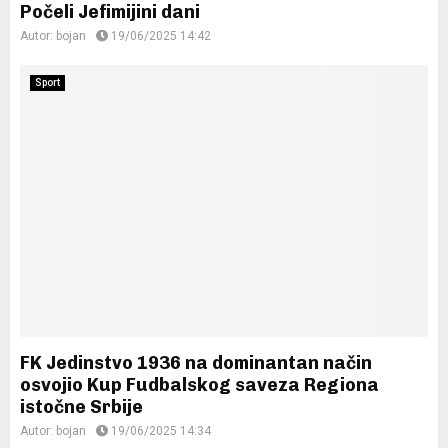
Počeli Jefimijini dani
Autor:
bojan
19/06/2025 14:42
Sport
FK Jedinstvo 1936 na dominantan način
osvojio Kup Fudbalskog saveza Regiona
istočne Srbije
Autor:
bojan
19/06/2025 14:34