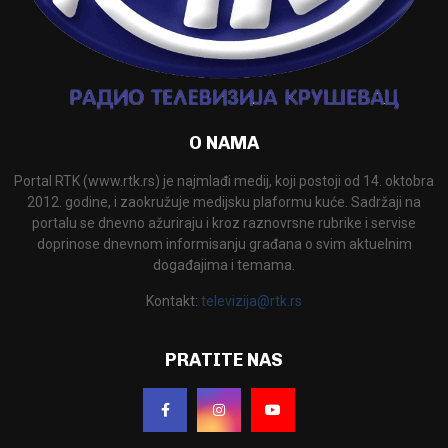
O NAMA
Portal RTK (www.rtk.rs) je najmlađi medij, koji postoji od 14. oktobra
2012. godine, i zaokružuje medijsku plaformu kuće. Sadržaji na
portalu se dnevno ažuriraju i kroz raznovrsne rubrike i servise
doprinose dnevnom informisanju građana o svim aktuelnim
događajima i temama.
Kontakt:
televizija@rtk.rs
PRATITE NAS