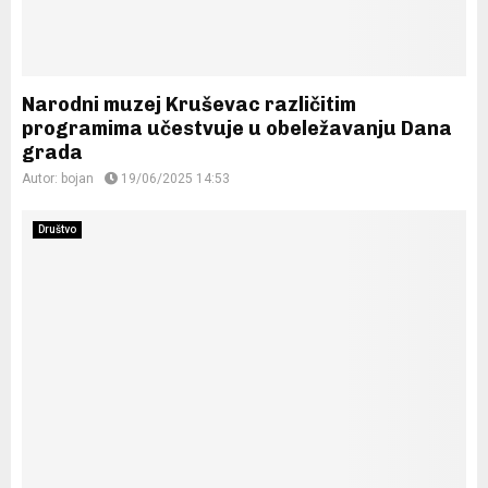
Narodni muzej Kruševac različitim
programima učestvuje u obeležavanju Dana
grada
Autor:
bojan
19/06/2025 14:53
Društvo