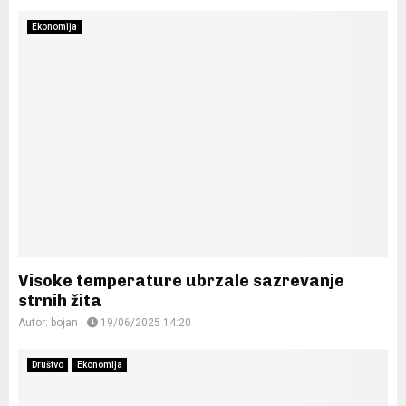
Ekonomija
Visoke temperature ubrzale sazrevanje
strnih žita
Autor:
bojan
19/06/2025 14:20
Društvo
Ekonomija