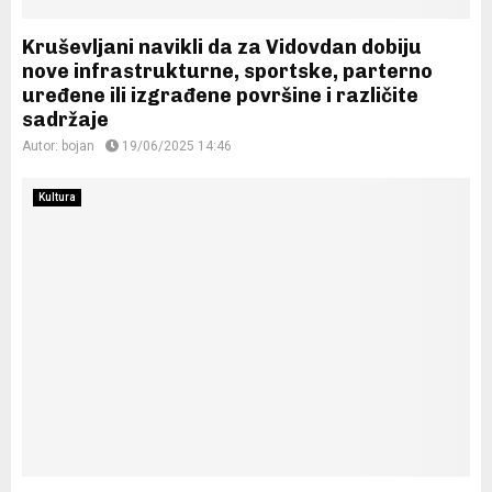
Kruševljani navikli da za Vidovdan dobiju
nove infrastrukturne, sportske, parterno
uređene ili izgrađene površine i različite
sadržaje
Autor:
bojan
19/06/2025 14:46
Kultura