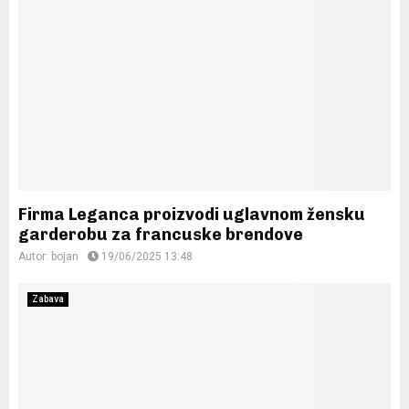
Firma Leganca proizvodi uglavnom žensku
garderobu za francuske brendove
Autor:
bojan
19/06/2025 13:48
Zabava