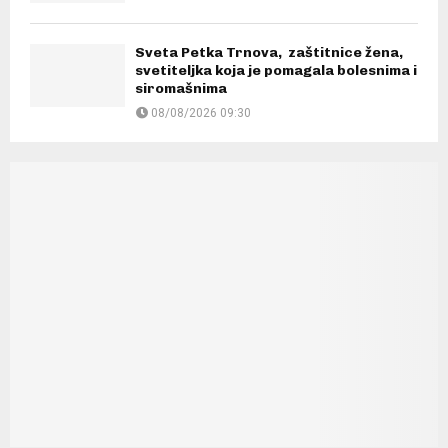
Sveta Petka Trnova, zaštitnice žena,
svetiteljka koja je pomagala bolesnima i
siromašnima
08/08/2026 09:30