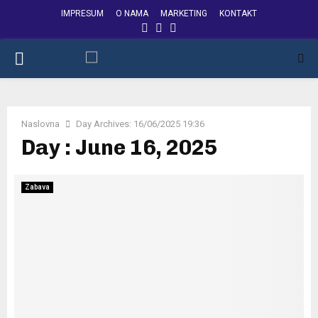
IMPRESUM
O NAMA
MARKETING
KONTAKT
FACEBOOK
INSTAGRAM
YOUTUBE
PRIMARY
MENU
Naslovna
Day Archives: 16/06/2025 19:36
Day : June 16, 2025
Zabava