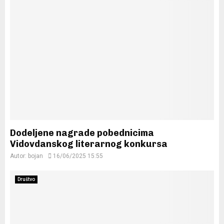
Dodeljene nagrade pobednicima
Vidovdanskog literarnog konkursa
Autor:
bojan
16/06/2025 15:55
Društvo