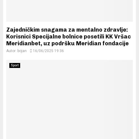
Zajedničkim snagama za mentalno zdravlje:
Korisnici Specijalne bolnice posetili KK Vršac
Meridianbet, uz podršku Meridian fondacije
Autor:
bojan
16/06/2025 19:36
Sport