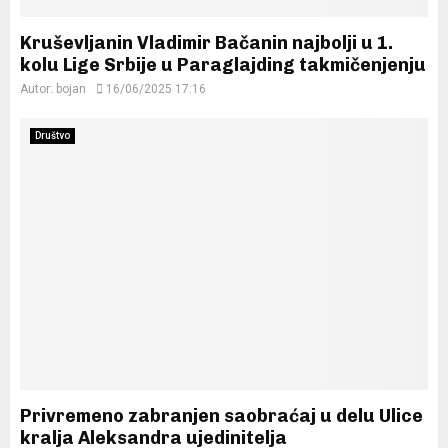
Kruševljanin Vladimir Bačanin najbolji u 1.
kolu Lige Srbije u Paraglajding takmičenjenju
Autor:
bojan
16/06/2025 17:16
Društvo
Privremeno zabranjen saobraćaj u delu Ulice
kralja Aleksandra ujedinitelja