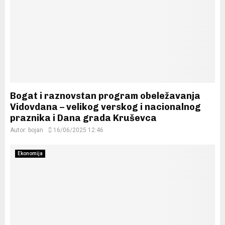
Bogat i raznovstan program obeležavanja
Vidovdana – velikog verskog i nacionalnog
praznika i Dana grada Kruševca
Autor:
bojan
16/06/2025 12:46
Ekonomija