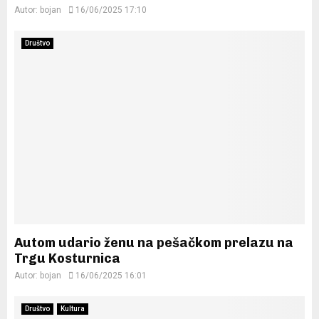
Autor:
bojan
16/06/2025 17:10
Društvo
Autom udario ženu na pešačkom prelazu na
Trgu Kosturnica
Autor:
bojan
16/06/2025 16:01
Društvo
Kultura