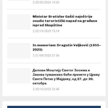
25/02/2026 10:20
Ministar Bratislav Gašić najoštrije
osudio teroristički napad na građane
ispred Skupštine
22/10/2025 15:18
In memoriam: Dragutin Veljković (1955–
2025)
21/08/2025 21:06
Делови Моштију Светог Зосима и
Јакова туманских биће пренете у Цркву
Свете Петке у Мајдеву, од 27. до 30.
октобра
25/10/2025 22:45