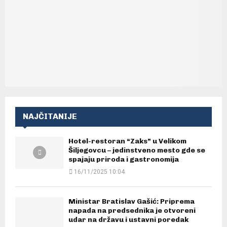
NAJČITANIJE
Hotel-restoran “Zaks” u Velikom
Šiljegovcu – jedinstveno mesto gde se
spajaju priroda i gastronomija
16/11/2025 10:04
Ministar Bratislav Gašić: Priprema
napada na predsednika je otvoreni
udar na državu i ustavni poredak