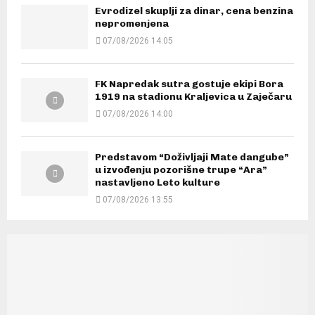
Evrodizel skuplji za dinar, cena benzina
nepromenjena
07/08/2026 14:05
FK Napredak sutra gostuje ekipi Bora
1919 na stadionu Kraljevica u Zaječaru
07/08/2026 14:00
Predstavom “Doživljaji Mate dangube”
u izvođenju pozorišne trupe “Ara”
nastavljeno Leto kulture
07/08/2026 13:55