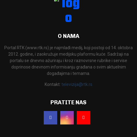
O NAMA
Portal RTK (www.rtk.rs) je najmlađi medij, koji postoji od 14. oktobra
2012. godine, i zaokružuje medijsku plaformu kuće. Sadržaji na
portalu se dnevno ažuriraju i kroz raznovrsne rubrike i servise
doprinose dnevnom informisanju građana o svim aktuelnim
događajima i temama.
Kontakt:
televizija@rtk.rs
PRATITE NAS