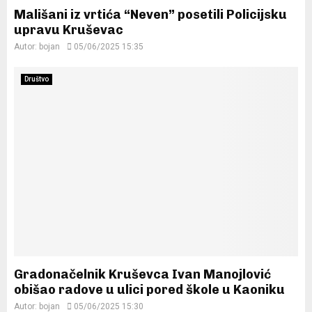
Mališani iz vrtića “Neven” posetili Policijsku
upravu Kruševac
Autor:
bojan
05/06/2025 15:35
Društvo
Gradonačelnik Kruševca Ivan Manojlović
obišao radove u ulici pored škole u Kaoniku
Autor:
bojan
05/06/2025 15:30