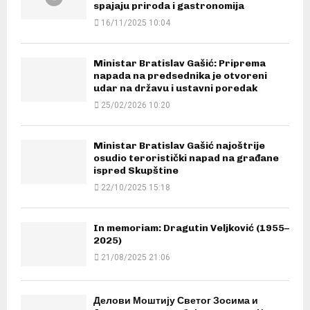
spajaju priroda i gastronomija
16/11/2025 10:04
Ministar Bratislav Gašić: Priprema
napada na predsednika je otvoreni
udar na državu i ustavni poredak
25/02/2026 10:20
Ministar Bratislav Gašić najoštrije
osudio teroristički napad na građane
ispred Skupštine
22/10/2025 15:18
In memoriam: Dragutin Veljković (1955–
2025)
21/08/2025 21:06
Делови Моштију Светог Зосима и