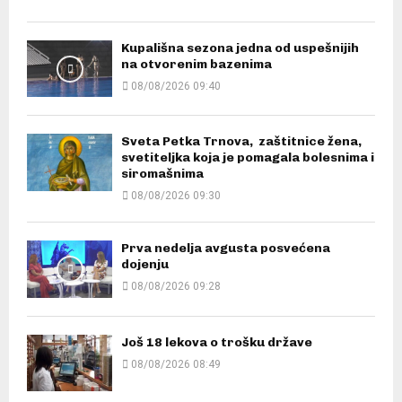
Kupališna sezona jedna od uspešnijih
na otvorenim bazenima
08/08/2026 09:40
Sveta Petka Trnova, zaštitnice žena,
svetiteljka koja je pomagala bolesnima i
siromašnima
08/08/2026 09:30
Prva nedelja avgusta posvećena
dojenju
08/08/2026 09:28
Još 18 lekova o trošku države
08/08/2026 08:49