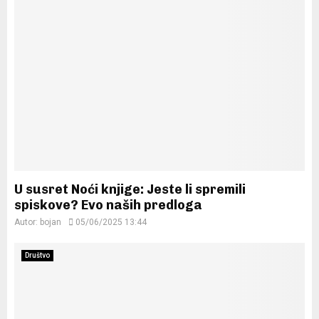
U susret Noći knjige: Jeste li spremili
spiskove? Evo naših predloga
Autor:
bojan
05/06/2025 13:44
Društvo