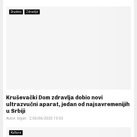
Društvo
Zdravlje
Kruševački Dom zdravlja dobio novi
ultrazvučni aparat, jedan od najsavremenijih
u Srbiji
Autor:
bojan
05/06/2025 13:53
Kultura