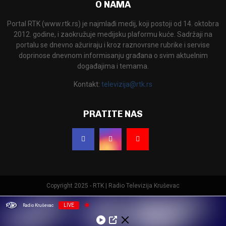
O NAMA
Portal RTK (www.rtk.rs) je najmlađi medij, koji postoji od 14. oktobra
2012. godine, i zaokružuje medijsku plaformu kuće. Sadržaji na
portalu se dnevno ažuriraju i kroz raznovrsne rubrike i servise
doprinose dnevnom informisanju građana o svim aktuelnim
događajima i temama.
Kontakt:
televizija@rtk.rs
PRATITE NAS
Copyright 2025 - RTK | Radio Televizija Kruševac
LIVE
Radio Kruševac