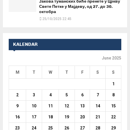
Јакова туманских биће пренете у Цркву
Свете Петке у Мајдеву, од 27. до 30.
октобра
25/10/2025 22:45
KALENDAR
June 2025
M
T
W
T
F
S
S
1
2
3
4
5
6
7
8
9
10
11
12
13
14
15
16
17
18
19
20
21
22
23
24
25
26
27
28
29