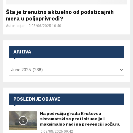
Šta je trenutno aktuelno od podsticajnih
mera u poljoprivredi?
Autor:
bojan
05/06/2025 10:40
ARHIVA
POSLEDNJE OBJAVE
Na području grada Kruševca
sistematski se prati situacija i
maksimalno radi na prevenciji požara
08/08/2026 09:42