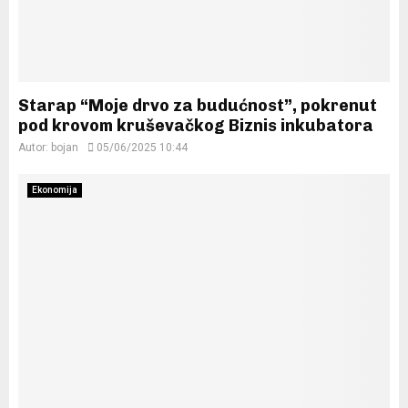
Starap “Moje drvo za budućnost”, pokrenut
pod krovom kruševačkog Biznis inkubatora
Autor:
bojan
05/06/2025 10:44
Ekonomija