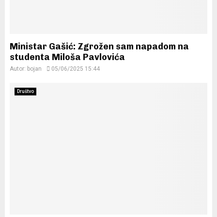
Ministar Gašić: Zgrožen sam napadom na
studenta Miloša Pavlovića
Autor:
bojan
05/06/2025 15:44
Društvo