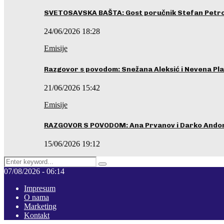
SVETOSAVSKA BAŠTA: Gost poručnik Stefan Petrovi
24/06/2026 18:28
Emisije
Razgovor s povodom: Snežana Aleksić i Nevena Pla
21/06/2026 15:42
Emisije
RAZGOVOR S POVODOM: Ana Prvanov i Darko Ando
15/06/2026 19:12
Search
Pretraga
for:
07/08/2026 - 06:14
Impresum
O nama
Marketing
Kontakt