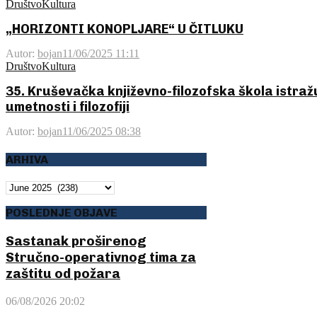
Društvo
Kultura
„HORIZONTI KONOPLJARE“ U ČITLUKU
Autor:
bojan
11/06/2025 11:11
Društvo
Kultura
35. Kruševačka književno-filozofska škola istraž
umetnosti i filozofiji
Autor:
bojan
11/06/2025 08:38
ARHIVA
ARHIVA
POSLEDNJE OBJAVE
Sastanak proširenog
Stručno-operativnog tima za
zaštitu od požara
06/08/2026 20:02