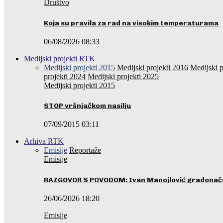
Društvo
Koja su pravila za rad na visokim temperaturama
06/08/2026 08:33
Medijski projekti RTK
Medijski projekti 2015
Medijski projekti 2016
Medijski p
projekti 2024
Medijski projekti 2025
Medijski projekti 2015
STOP vršnjačkom nasilju
07/09/2015 03:11
Arhiva RTK
Emisije
Reportaže
Emisije
RAZGOVOR S POVODOM: Ivan Manojlović gradonače
26/06/2026 18:20
Emisije