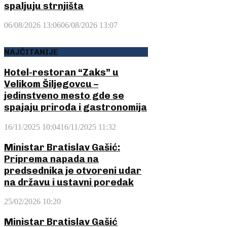
spaljuju strnjišta
06/08/2026 13:06
06/08/2026 13:07
NAJČITANIJE
Hotel-restoran “Zaks” u
Velikom Šiljegovcu –
jedinstveno mesto gde se
spajaju priroda i gastronomija
16/11/2025 10:04
16/11/2025 11:32
Ministar Bratislav Gašić:
Priprema napada na
predsednika je otvoreni udar
na državu i ustavni poredak
25/02/2026 10:20
Ministar Bratislav Gašić