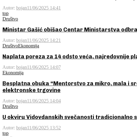
Autor:
bojan
11/06/2025 14:41
top
Društvo
Ministar Gašić obišao Centar Ministarstva odbra
Autor:
bojan
11/06/2025 14:21
Društvo
Ekonomija
Naplata poreza za 14 odsto veća, najredovnije pl
Autor:
bojan
11/06/2025 14:07
Ekonomija
Besplatna obuka “Mentorstvo za mikro, mala i sr
elektronske trgovine
Autor:
bojan
11/06/2025 14:04
Društvo
U okviru Vidovdanskih svečanosti tradicionalno 
Autor:
bojan
11/06/2025 13:52
top