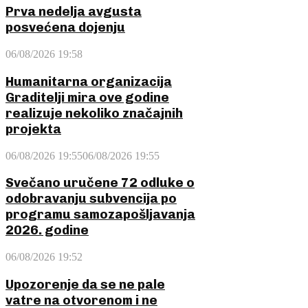
Prva nedelja avgusta
posvećena dojenju
06/08/2026 19:58
Humanitarna organizacija
Graditelji mira ove godine
realizuje nekoliko značajnih
projekta
06/08/2026 19:55
06/08/2026 19:55
Svečano uručene 72 odluke o
odobravanju subvencija po
programu samozapošljavanja
2026. godine
06/08/2026 19:52
Upozorenje da se ne pale
vatre na otvorenom i ne