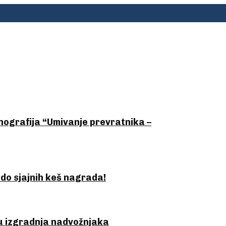
nografija “Umivanje prevratnika –
 do sjajnih keš nagrada!
ju izgradnja nadvožnjaka