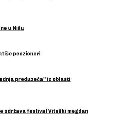
ne u Nišu
atiše penzioneri
ednja preduzeća” iz oblasti
se održava festival Viteški megdan