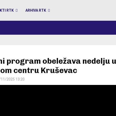
KTI RTK
ARHIVA RTK
ni program obeležava nedelju 
nom centru Kruševac
/11/2025 13:20