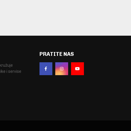
PRATITE NAS
okružuje
ke i servise