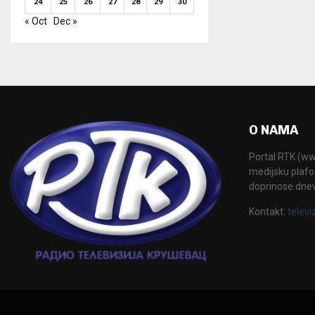
24
25
26
27
28
29
30
« Oct
Dec »
O NAMA
Portal RTK (www
medijsku plafor
doprinose dne
Kontakt:
televi