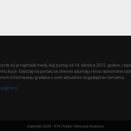
.rtk.rs) je najmlađi medij, koji postoji od 14. oktobra 2012. godine, i za
mu kuće. Sadržaji na portalu se dnevno ažuriraju i kroz raznovrsne rubri
vnom informisanju građana o svim aktuelnim događajima i temama.
zija@rtk.rs
Copyright 2025 - RTK | Radio Televizija Kruševac