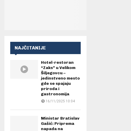
NAJČITANIJE
Hotel-restoran
“Zaks” u Velikom
Šiljegovcu –
jedinstveno mesto
gde se spajaju
priroda i
gastronomija
16/11/2025 10:04
Ministar Bratislav
Gašić: Priprema
napada na