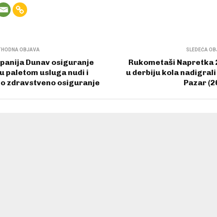
THODNA OBJAVA
SLEDEĆA OB
anija Dunav osiguranje
Rukometaši Napretka 
 paletom usluga nudi i
u derbiju kola nadigrali
o zdravstveno osiguranje
Pazar (2