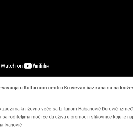
ešavanja u Kulturnom centru Kruševac bazirana su na kniž
 zauzima književno veče sa Ljiljanom Habjanović Đurović, izmeđ
 sa roditeljima moći će da uživa u promociji slikovnice koju je nap
na Ivanović.