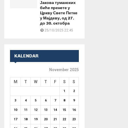
Јакова туманских
биће пренете у
Цркву Свете Петке
у Мајдеву, од 27.
до 30. октобра
25/10/2025 22:45
KALENDAR
November 2025
M
T
W
T
F
S
S
1
2
3
4
5
6
7
8
9
10
11
12
13
14
15
16
17
18
19
20
21
22
23