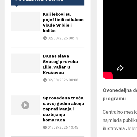
Koji lekovi su
pojeftinili odlukom
Vlade Srbije i
koliko
02/08/2026 00:13
Danas slava
Svetog proroka
Ilije, vašar u
Kruševcu
02/08/2026 00:08
Ovonedeljna d
Sprovedena treća
programu.
u ovoj godini akcija
zaprašivanja i
Centralno mesto
suzbijanja
komaraca
najmlađa publika
01/08/2026 13:45
ilustrovala Jele