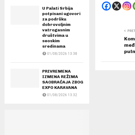
U Palati Srbija
potpisani ugovori
za podršku
dobrovoljnim
vatrogasnim
PRE
društvima u
Komp
seoskim
među
sredinama
putn
01/08/2026 13:38
PRIVREMENA
IZMENA REŽIMA
SAOBRAĆAJA ZBOG
EXPO KARAVANA
01/08/2026 13:32