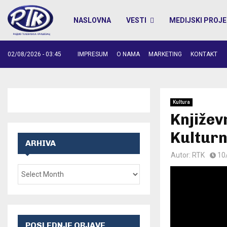
NASLOVNA
VESTI
MEDIJSKI PROJE
02/08/2026 - 03:45
IMPRESUM
O NAMA
MARKETING
KONTAKT
Kultura
Književ
Kultur
ARHIVA
Autor:
RTK
10
POSLEDNJE OBJAVE