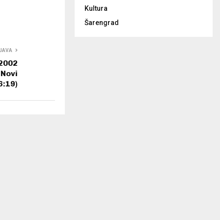
Kultura
Šarengrad
JAVA
2002
 Novi
6:19)