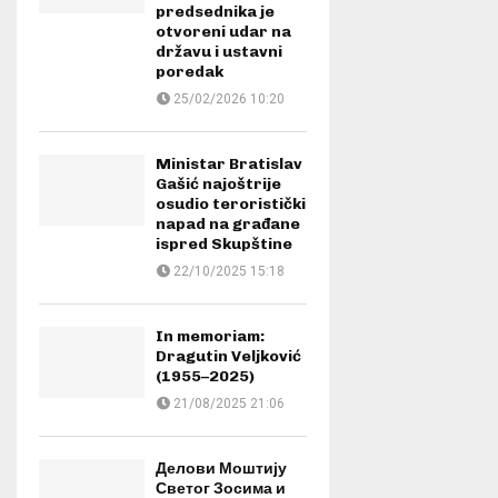
predsednika je
otvoreni udar na
državu i ustavni
poredak
25/02/2026 10:20
Ministar Bratislav
Gašić najoštrije
osudio teroristički
napad na građane
ispred Skupštine
22/10/2025 15:18
In memoriam:
Dragutin Veljković
(1955–2025)
21/08/2025 21:06
Делови Моштију
Светог Зосима и