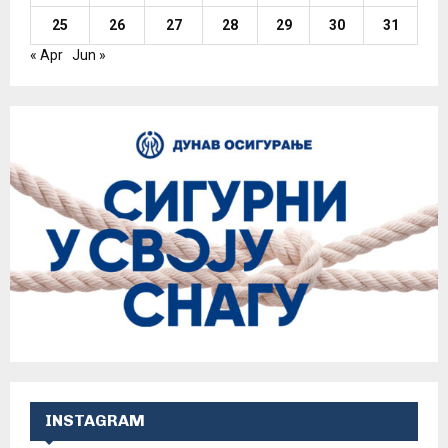
25
26
27
28
29
30
31
« Apr
Jun »
INSTAGRAM