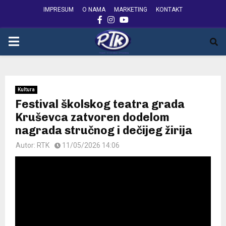
IMPRESUM
O NAMA
MARKETING
KONTAKT
FACEBOOK
INSTAGRAM
YOUTUBE
PRIMARY
MENU
Kultura
Festival školskog teatra grada
Kruševca zatvoren dodelom
nagrada stručnog i dečijeg žirija
Autor:
RTK
11/05/2026 14:06