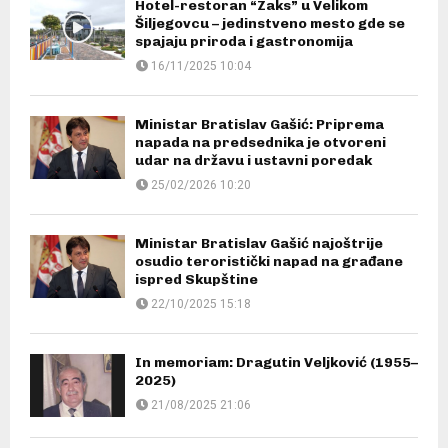
Hotel-restoran “Zaks” u Velikom
Šiljegovcu – jedinstveno mesto gde se
spajaju priroda i gastronomija
16/11/2025 10:04
Ministar Bratislav Gašić: Priprema
napada na predsednika je otvoreni
udar na državu i ustavni poredak
25/02/2026 10:20
Ministar Bratislav Gašić najoštrije
osudio teroristički napad na građane
ispred Skupštine
22/10/2025 15:18
In memoriam: Dragutin Veljković (1955–
2025)
21/08/2025 21:06