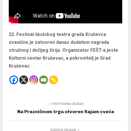
22. Festival školskog teatra grada Kruševca
zvanično je zatvoren danas dodelom nagrada
stručnog i dečijeg žirija. Organizator FEŠT-a jeste
Kulturni centar Kruševac, a pokrovitelj je Grad
Kruševac.
PRETHODNA OBJAVA
Na Prazničnom trgu otvoren Sajam cveća
SLEDEĆA OBJAVA