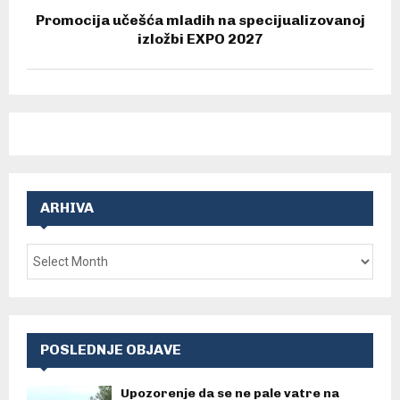
Promocija učešća mladih na specijualizovanoj
izložbi EXPO 2027
ARHIVA
POSLEDNJE OBJAVE
Upozorenje da se ne pale vatre na