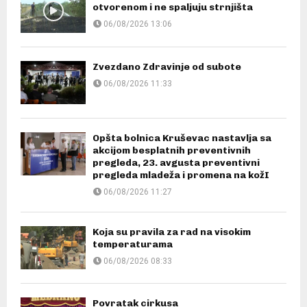
otvorenom i ne spaljuju strnjišta
06/08/2026 13:06
Zvezdano Zdravinje od subote
06/08/2026 11:33
Opšta bolnica Kruševac nastavlja sa
akcijom besplatnih preventivnih
pregleda, 23. avgusta preventivni
pregleda mladeža i promena na kožI
06/08/2026 11:27
Koja su pravila za rad na visokim
temperaturama
06/08/2026 08:33
Povratak cirkusa