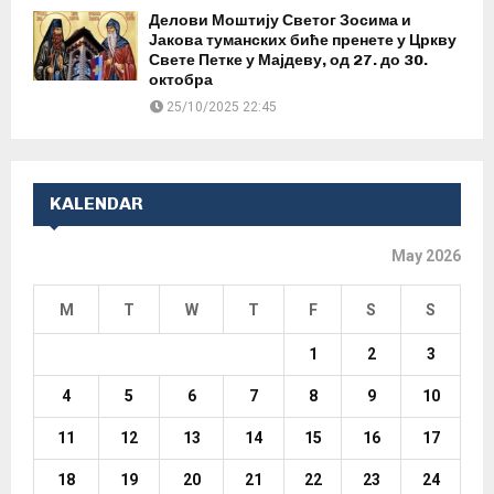
Делови Моштију Светог Зосима и
Јакова туманских биће пренете у Цркву
Свете Петке у Мајдеву, од 27. до 30.
октобра
25/10/2025 22:45
KALENDAR
May 2026
M
T
W
T
F
S
S
1
2
3
4
5
6
7
8
9
10
11
12
13
14
15
16
17
18
19
20
21
22
23
24