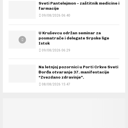
Sveti Pantelejmon – zaštitnik medicine i
farmacije
09/08/2026 06:40
U Kruševcu održan seminar za
posmatrače i delegate Srpske lige
Istok
09/08/2026 06:29
Na letnjoj pozornici u Porti Crkve Sveti
Đorđa otvaranje 37. manifestacije
“Zvezdano zdravinje”.
08/08/2026 15:47