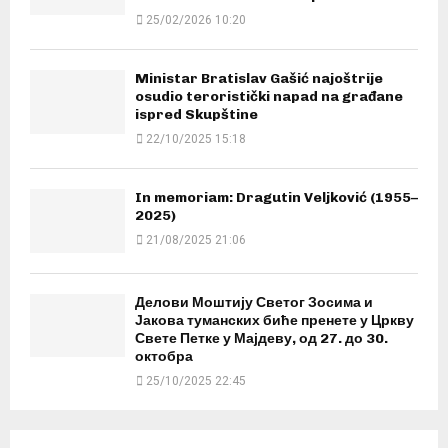
25/02/2026 10:20
Ministar Bratislav Gašić najoštrije
osudio teroristički napad na građane
ispred Skupštine
22/10/2025 15:18
In memoriam: Dragutin Veljković (1955–
2025)
21/08/2025 21:06
Делови Моштију Светог Зосима и
Јакова туманских биће пренете у Цркву
Свете Петке у Мајдеву, од 27. до 30.
октобра
25/10/2025 22:45