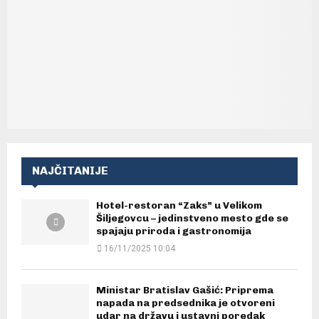
NAJČITANIJE
Hotel-restoran “Zaks” u Velikom
Šiljegovcu – jedinstveno mesto gde se
spajaju priroda i gastronomija
16/11/2025 10:04
Ministar Bratislav Gašić: Priprema
napada na predsednika je otvoreni
udar na državu i ustavni poredak