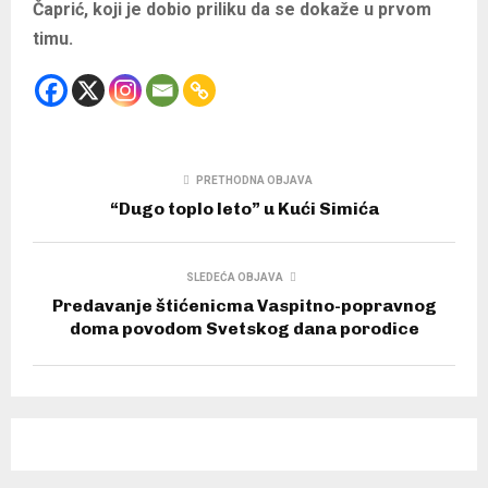
Čaprić, koji je dobio priliku da se dokaže u prvom
timu.
PRETHODNA OBJAVA
“Dugo toplo leto” u Kući Simića
SLEDEĆA OBJAVA
Predavanje štićenicma Vaspitno-popravnog
doma povodom Svetskog dana porodice