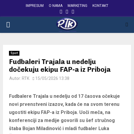
IMPRESUM
O NAMA
MARKETING
KONTAKT
FACEBOOK
INSTAGRAM
YOUTUBE
PRIMARY
MENU
Sport
Fudbaleri Trajala u nedelju
dočekuju ekipu FAP-a iz Priboja
Autor:
RTK
15/05/2026 13:38
Fudbalere Trajala u nedelju od 17 časova očekuje
novi prvenstveni izazov, kada će na svom terenu
ugostiti ekipu FAP-a iz Priboja. Uoči meča, na
konferenciji za medije govorili su šef stručnog
štaba Bojan Miladinović i mladi fudbaler Luka