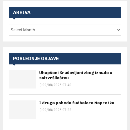
ARHIVA
POSLEDNJE OBJAVE
Uhapšeni Kruševljani zbog iznude u
saizvršilaštvu
09/08/2026 07:40
I druga pobeda fudbalera Napretka
09/08/2026 07:23