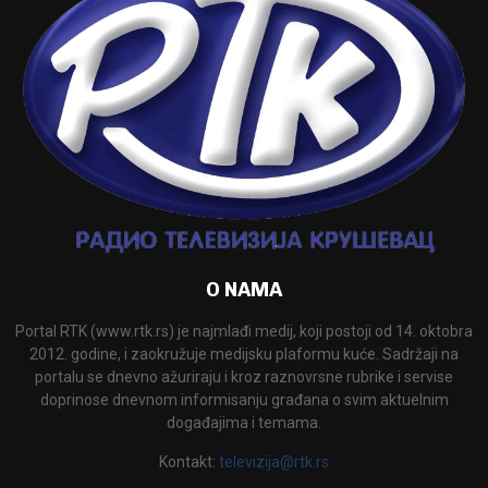
O NAMA
Portal RTK (www.rtk.rs) je najmlađi medij, koji postoji od 14. oktobra
2012. godine, i zaokružuje medijsku plaformu kuće. Sadržaji na
portalu se dnevno ažuriraju i kroz raznovrsne rubrike i servise
doprinose dnevnom informisanju građana o svim aktuelnim
događajima i temama.
Kontakt:
televizija@rtk.rs