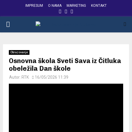
IMPRESUM
O NAMA
MARKETING
KONTAKT
FACEBOOK
INSTAGRAM
YOUTUBE
PRIMARY
MENU
Obrazovanje
Osnovna škola Sveti Sava iz Čitluka
obeležila Dan škole
Autor:
RTK
16/05/2026 11:39