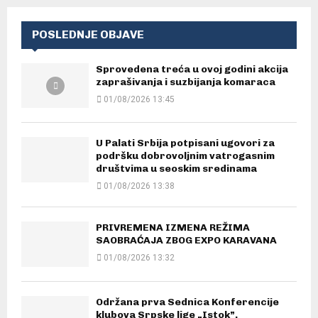
POSLEDNJE OBJAVE
Sprovedena treća u ovoj godini akcija
zaprašivanja i suzbijanja komaraca
01/08/2026 13:45
U Palati Srbija potpisani ugovori za
podršku dobrovoljnim vatrogasnim
društvima u seoskim sredinama
01/08/2026 13:38
PRIVREMENA IZMENA REŽIMA
SAOBRAĆAJA ZBOG EXPO KARAVANA
01/08/2026 13:32
Održana prva Sednica Konferencije
klubova Srpske lige „Istok”.