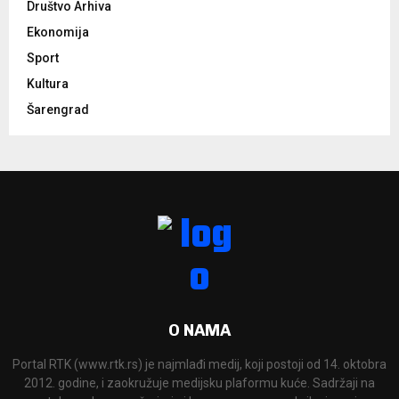
Društvo Arhiva
Ekonomija
Sport
Kultura
Šarengrad
O NAMA
Portal RTK (www.rtk.rs) je najmlađi medij, koji postoji od 14. oktobra
2012. godine, i zaokružuje medijsku plaformu kuće. Sadržaji na