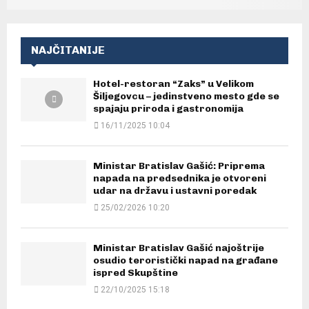
NAJČITANIJE
Hotel-restoran “Zaks” u Velikom
Šiljegovcu – jedinstveno mesto gde se
spajaju priroda i gastronomija
16/11/2025 10:04
Ministar Bratislav Gašić: Priprema
napada na predsednika je otvoreni
udar na državu i ustavni poredak
25/02/2026 10:20
Ministar Bratislav Gašić najoštrije
osudio teroristički napad na građane
ispred Skupštine
22/10/2025 15:18