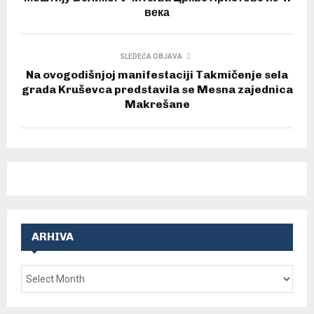
века
SLEDEĆA OBJAVA
Na ovogodišnjoj manifestaciji Takmičenje sela
grada Kruševca predstavila se Mesna zajednica
Makrešane
ARHIVA