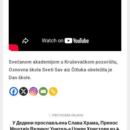
Svečanom akademijom u Kruševačkom pozorištu,
Osnovna škola Sveti Sav aiz Čitluka obeležila je
Dan škole.
PRETHODNA OBJAVA
У Дедини прослављена Слава Храма, Пренос
Моштију Великог Учитеља Цркве Христове из 4.