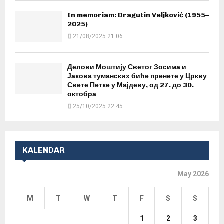
In memoriam: Dragutin Veljković (1955–
2025)
21/08/2025 21:06
Делови Моштију Светог Зосима и
Јакова туманских биће пренете у Цркву
Свете Петке у Мајдеву, од 27. до 30.
октобра
25/10/2025 22:45
KALENDAR
May 2026
M
T
W
T
F
S
S
1
2
3