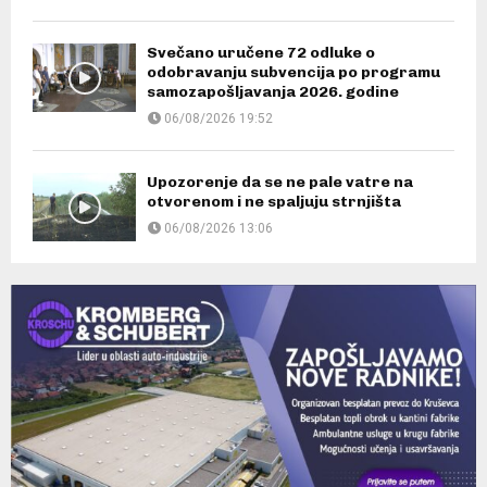
Svečano uručene 72 odluke o
odobravanju subvencija po programu
samozapošljavanja 2026. godine
06/08/2026 19:52
Upozorenje da se ne pale vatre na
otvorenom i ne spaljuju strnjišta
06/08/2026 13:06