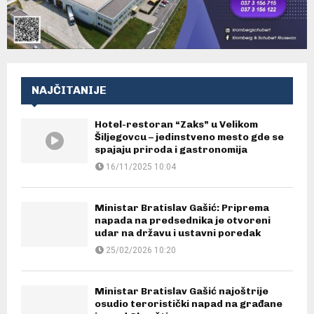
NAJČITANIJE
Hotel-restoran “Zaks” u Velikom
Šiljegovcu – jedinstveno mesto gde se
spajaju priroda i gastronomija
16/11/2025 10:04
Ministar Bratislav Gašić: Priprema
napada na predsednika je otvoreni
udar na državu i ustavni poredak
25/02/2026 10:20
Ministar Bratislav Gašić najoštrije
osudio teroristički napad na građane