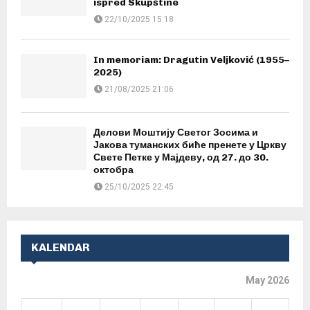
ispred Skupštine
22/10/2025 15:18
In memoriam: Dragutin Veljković (1955–
2025)
21/08/2025 21:06
Делови Моштију Светог Зосима и
Јакова туманских биће пренете у Цркву
Свете Петке у Мајдеву, од 27. до 30.
октобра
25/10/2025 22:45
KALENDAR
May 2026