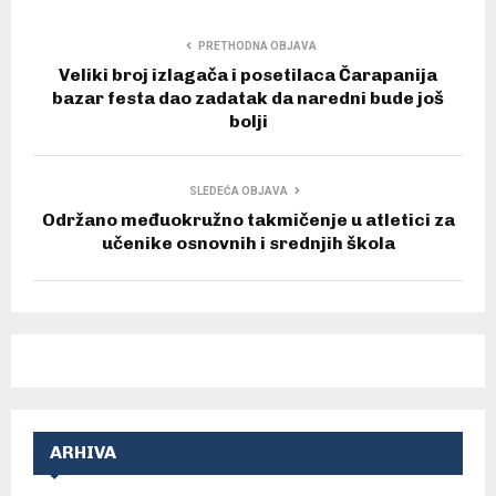
PRETHODNA OBJAVA
Veliki broj izlagača i posetilaca Čarapanija
bazar festa dao zadatak da naredni bude još
bolji
SLEDEĆA OBJAVA
Održano međuokružno takmičenje u atletici za
učenike osnovnih i srednjih škola
ARHIVA