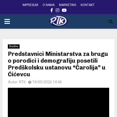
IMPRESUM
O NAMA
MARKETING
KONTAKT
FACEBOOK
INSTAGRAM
YOUTUBE
PRIMARY
MENU
Društvo
Predstavnici Ministarstva za brugu
o porodici i demografiju posetili
Predškolsku ustanovu “Čarolija” u
Ćićevcu
Autor:
RTK
19/05/2026 14:46