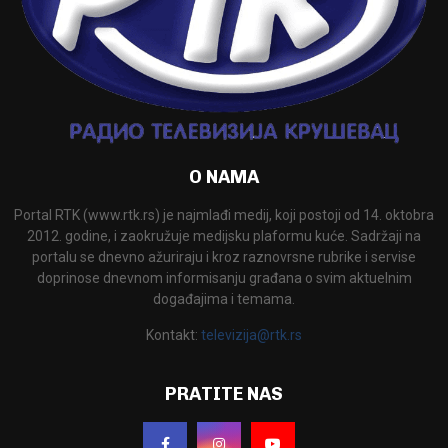
O NAMA
Portal RTK (www.rtk.rs) je najmlađi medij, koji postoji od 14. oktobra
2012. godine, i zaokružuje medijsku plaformu kuće. Sadržaji na
portalu se dnevno ažuriraju i kroz raznovrsne rubrike i servise
doprinose dnevnom informisanju građana o svim aktuelnim
događajima i temama.
Kontakt:
televizija@rtk.rs
PRATITE NAS