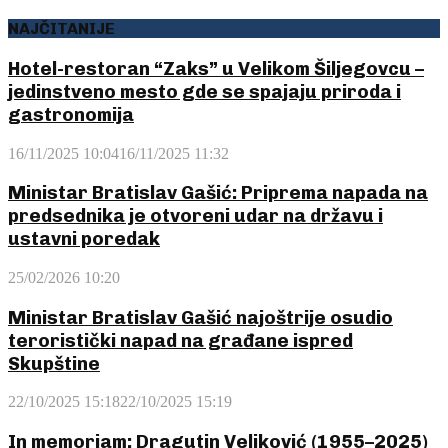
NAJČITANIJE
Hotel-restoran “Zaks” u Velikom Šiljegovcu –
jedinstveno mesto gde se spajaju priroda i
gastronomija
16/11/2025 10:04
16/11/2025 11:32
Ministar Bratislav Gašić: Priprema napada na
predsednika je otvoreni udar na državu i
ustavni poredak
25/02/2026 10:20
Ministar Bratislav Gašić najoštrije osudio
teroristički napad na građane ispred
Skupštine
22/10/2025 15:18
22/10/2025 15:19
In memoriam: Dragutin Veljković (1955–2025)