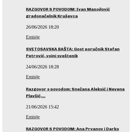
RAZGOVOR S POVODOM: Ivan Manojlović
gradonačelnik Kruševca
26/06/2026 18:20
Emisije
SVETOSAVSKA BAŠTA: Gost poručnik Stefan
Petrović, vojni sveštenik
24/06/2026 18:28
Emisije
Razgovor s povodom: Snežana Aleksić i Nevena
Plavšić,…
21/06/2026 15:42
Emisije
RAZGOVOR S POVODOM: Ana Prvanov i Darko