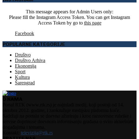
This message appears for Admin Users only:
Please fill the Instagram Access Token. You can get Instagram
Access Token by go to
this page
Facebook
POPULARNE KATEGORIJE
Društvo
Društvo Arhiva
Ekonomija
Sport
Kultura
Šarengrad
O NAMA
Portal RTK (www.rtk.rs) je najmlađi medij, koji postoji od 14.
oktobra 2012. godine, i zaokružuje medijsku plaformu kuće.
Sadržaji na portalu se dnevno ažuriraju i kroz raznovrsne rubrike i
servise doprinose dnevnom informisanju građana o svim aktuelnim
događajima i temama.
Kontakt:
televizija@rtk.rs
PRATITE NAS