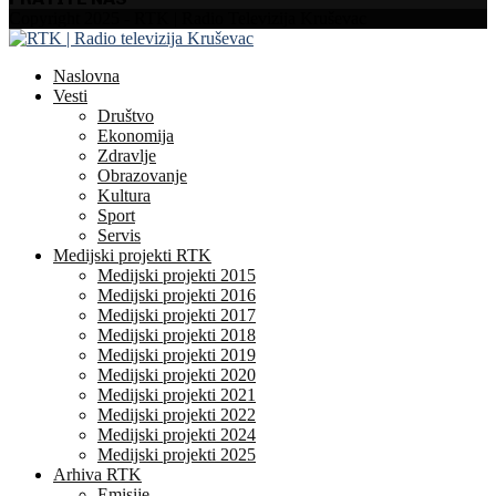
Facebook
Instagram
Youtube
Copyright 2025 - RTK | Radio Televizija Kruševac
Naslovna
Vesti
Društvo
Ekonomija
Zdravlje
Obrazovanje
Kultura
Sport
Servis
Medijski projekti RTK
Medijski projekti 2015
Medijski projekti 2016
Medijski projekti 2017
Medijski projekti 2018
Medijski projekti 2019
Medijski projekti 2020
Medijski projekti 2021
Medijski projekti 2022
Medijski projekti 2024
Medijski projekti 2025
Arhiva RTK
Emisije