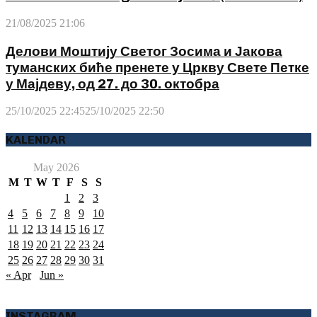
21/08/2025 21:06
Делови Моштију Светог Зосима и Јакова
туманских биће пренете у Цркву Свете Петке
у Мајдеву, од 27. до 30. октобра
25/10/2025 22:45
25/10/2025 22:50
KALENDAR
May 2026
M
T
W
T
F
S
S
1
2
3
4
5
6
7
8
9
10
11
12
13
14
15
16
17
18
19
20
21
22
23
24
25
26
27
28
29
30
31
« Apr
Jun »
INSTAGRAM