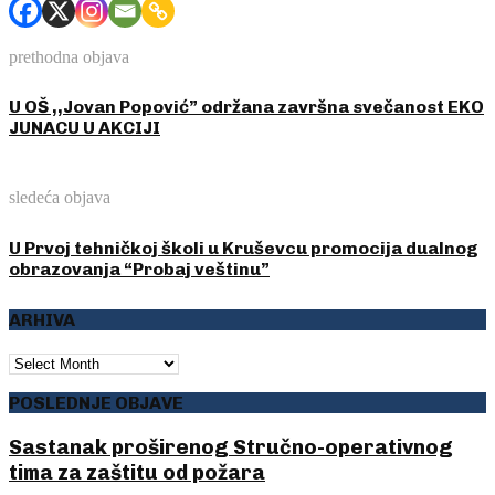
prethodna objava
U OŠ ,,Jovan Popović” održana završna svečanost EKO
JUNACU U AKCIJI
sledeća objava
U Prvoj tehničkoj školi u Kruševcu promocija dualnog
obrazovanja “Probaj veštinu”
ARHIVA
ARHIVA
POSLEDNJE OBJAVE
Sastanak proširenog Stručno-operativnog
tima za zaštitu od požara