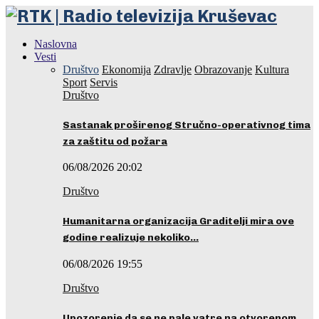
Naslovna
Vesti
Društvo
Ekonomija
Zdravlje
Obrazovanje
Kultura
Sport
Servis
Društvo
Sastanak proširenog Stručno-operativnog tima
za zaštitu od požara
06/08/2026 20:02
Društvo
Humanitarna organizacija Graditelji mira ove
godine realizuje nekoliko…
06/08/2026 19:55
Društvo
Upozorenje da se ne pale vatre na otvorenom…