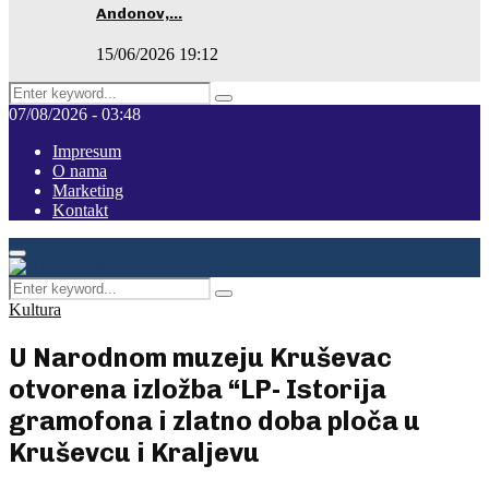
Andonov,…
15/06/2026 19:12
Search
Pretraga
for:
07/08/2026 - 03:48
Impresum
O nama
Marketing
Kontakt
Facebook
Instagram
Youtube
Primary
Menu
Search
Pretraga
for:
Kultura
U Narodnom muzeju Kruševac
otvorena izložba “LP- Istorija
gramofona i zlatno doba ploča u
Kruševcu i Kraljevu