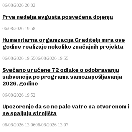
06/08/2026 20:02
Prva nedelja avgusta posvećena dojenju
06/08/2026 19:58
Humanitarna organizacija Graditelji mira ove
godine realizuje nekoliko značajnih projekta
06/08/2026 19:55
06/08/2026 19:55
Svečano uručene 72 odluke o odobravanju
subvencija po programu samozapošljavanja
2026. godine
06/08/2026 19:52
Upozorenje da se ne pale vatre na otvorenom i
ne spaljuju strnjišta
06/08/2026 13:06
06/08/2026 13:07