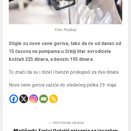
Foto: Pixabay
Stigle su nove cene goriva, tako da će od danas od
15 časova na pumpama u Srbiji litar evrodizela
koštati 225 dinara, a benzin 193 dinara.
To znači da su i dizel i benzin poskupeli za dva dinara.
Nove cene goriva važiće do sledećeg petka 29. maja.
PRETHODNA OBJAVA
Matičarki Zorici Ostojić prizanja za izuzetan