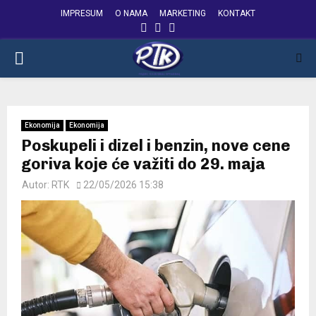
IMPRESUM
O NAMA
MARKETING
KONTAKT
FACEBOOK
INSTAGRAM
YOUTUBE
PRIMARY
MENU
Ekonomija
Ekonomija
Poskupeli i dizel i benzin, nove cene
goriva koje će važiti do 29. maja
Autor:
RTK
22/05/2026 15:38