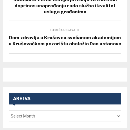
doprinos unapređenju rada službe i kvalitet
usluga građanima
SLEDEĆA OBJAVA
Dom zdravlja u Kruševcu svečanom akademijom
u Kruševačkom pozorištu obeležio Dan ustanove
ARHIVA