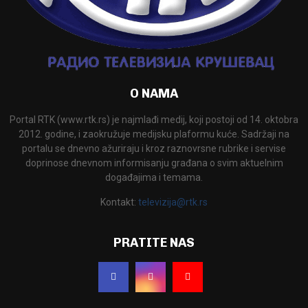
O NAMA
Portal RTK (www.rtk.rs) je najmlađi medij, koji postoji od 14. oktobra
2012. godine, i zaokružuje medijsku plaformu kuće. Sadržaji na
portalu se dnevno ažuriraju i kroz raznovrsne rubrike i servise
doprinose dnevnom informisanju građana o svim aktuelnim
događajima i temama.
Kontakt:
televizija@rtk.rs
PRATITE NAS