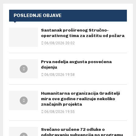
POSLEDNJE OBJAVE
Sastanak proširenog Stručno-
operativnog tima za zaštitu od požara
06/08/2026 20:02
Prva nedelja avgusta posvećena
dojenju
06/08/2026 19:58
Humanitarna organizacija Graditelji
mira ove godine realizuje nekoliko
značajnih projekta
06/08/2026 19:55
Svečano uručene 72 odluke o
odobravanju subvencija po programu