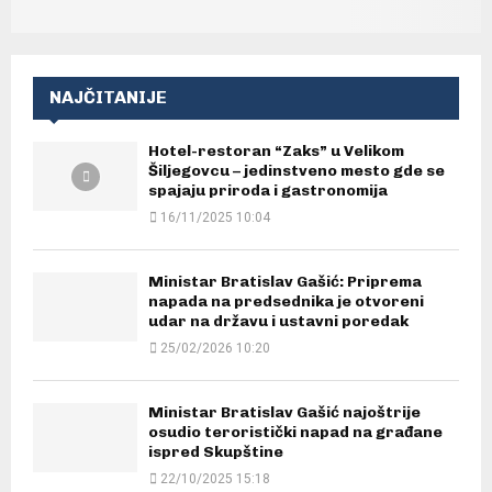
NAJČITANIJE
Hotel-restoran “Zaks” u Velikom
Šiljegovcu – jedinstveno mesto gde se
spajaju priroda i gastronomija
16/11/2025 10:04
Ministar Bratislav Gašić: Priprema
napada na predsednika je otvoreni
udar na državu i ustavni poredak
25/02/2026 10:20
Ministar Bratislav Gašić najoštrije
osudio teroristički napad na građane
ispred Skupštine
22/10/2025 15:18