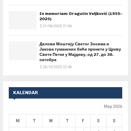
In memoriam: Dragutin Veljković (1955–
2025)
21/08/2025 21:06
Делови Моштију Светог Зосима и
Јакова туманских биће пренете у Цркву
Свете Петке у Мајдеву, од 27. до 30.
октобра
25/10/2025 22:45
KALENDAR
May 2026
M
T
W
T
F
S
S