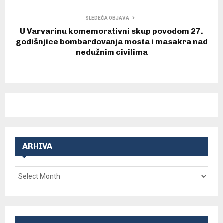
SLEDEĆA OBJAVA
U Varvarinu komemorativni skup povodom 27.
godišnjice bombardovanja mosta i masakra nad
nedužnim civilima
ARHIVA