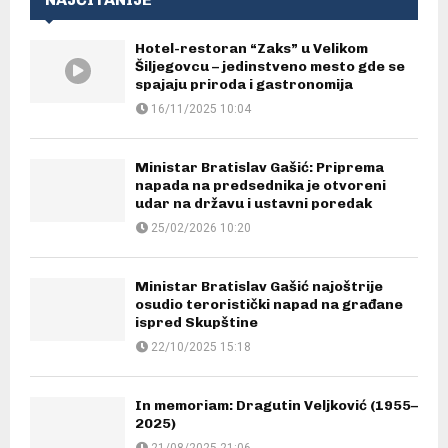
Hotel-restoran “Zaks” u Velikom
Šiljegovcu – jedinstveno mesto gde se
spajaju priroda i gastronomija
16/11/2025 10:04
Ministar Bratislav Gašić: Priprema
napada na predsednika je otvoreni
udar na državu i ustavni poredak
25/02/2026 10:20
Ministar Bratislav Gašić najoštrije
osudio teroristički napad na građane
ispred Skupštine
22/10/2025 15:18
In memoriam: Dragutin Veljković (1955–
2025)
21/08/2025 21:06