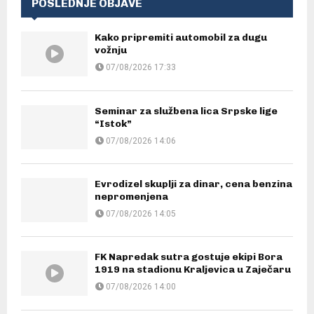
POSLEDNJE OBJAVE
Kako pripremiti automobil za dugu
vožnju
07/08/2026 17:33
Seminar za službena lica Srpske lige
“Istok”
07/08/2026 14:06
Evrodizel skuplji za dinar, cena benzina
nepromenjena
07/08/2026 14:05
FK Napredak sutra gostuje ekipi Bora
1919 na stadionu Kraljevica u Zaječaru
07/08/2026 14:00