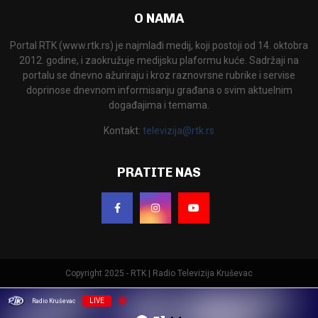
O NAMA
Portal RTK (www.rtk.rs) je najmlađi medij, koji postoji od 14. oktobra
2012. godine, i zaokružuje medijsku plaformu kuće. Sadržaji na
portalu se dnevno ažuriraju i kroz raznovrsne rubrike i servise
doprinose dnevnom informisanju građana o svim aktuelnim
događajima i temama.
Kontakt:
televizija@rtk.rs
PRATITE NAS
Copyright 2025 - RTK | Radio Televizija Kruševac
LIVE
Radio Kruševac