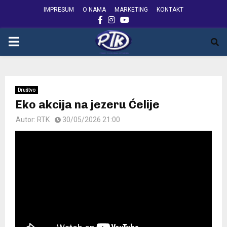
IMPRESUM
O NAMA
MARKETING
KONTAKT
FACEBOOK
INSTAGRAM
YOUTUBE
PRIMARY
MENU
Društvo
Eko akcija na jezeru Ćelije
Autor:
RTK
30/05/2026 21:00