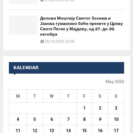
Делови Моштију Светог Зосима и
Јакова туманских биће пренете у Цркву
Свете Петке у Мајдеву, од 27. до 30.
октобра
25/10/2025 22:45
KALENDAR
May 2026
M
T
W
T
F
S
S
1
2
3
4
5
6
7
8
9
10
11
12
13
14
15
16
17