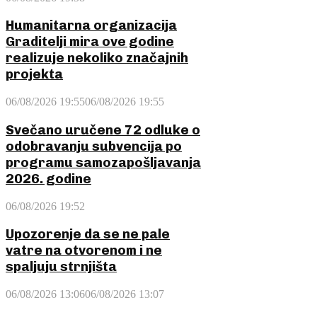
Humanitarna organizacija
Graditelji mira ove godine
realizuje nekoliko značajnih
projekta
06/08/2026 19:55
06/08/2026 19:55
Svečano uručene 72 odluke o
odobravanju subvencija po
programu samozapošljavanja
2026. godine
06/08/2026 19:52
Upozorenje da se ne pale
vatre na otvorenom i ne
spaljuju strnjišta
06/08/2026 13:06
06/08/2026 13:07