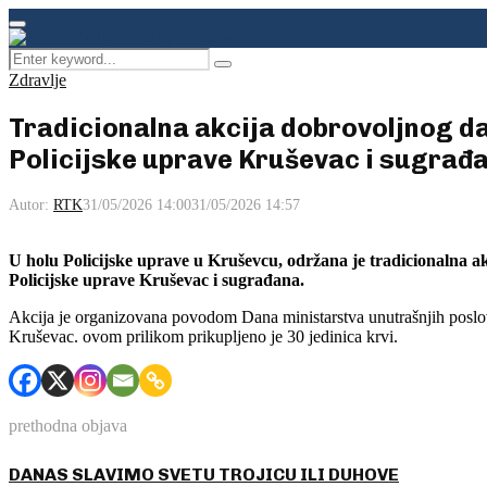
Facebook
Instagram
Youtube
Primary
Menu
Search
Pretraga
for:
Zdravlje
Tradicionalna akcija dobrovoljnog da
Policijske uprave Kruševac i sugrađ
Autor:
RTK
31/05/2026 14:00
31/05/2026 14:57
U holu Policijske uprave u Kruševcu, održana je tradicionalna a
Policijske uprave Kruševac i sugrađana.
Akcija je organizovana povodom Dana ministarstva unutrašnjih poslov
Kruševac. ovom prilikom prikupljeno je 30 jedinica krvi.
prethodna objava
DANAS SLAVIMO SVETU TROJICU ILI DUHOVE