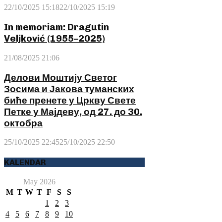
22/10/2025 15:18
22/10/2025 15:19
In memoriam: Dragutin
Veljković (1955–2025)
21/08/2025 21:06
Делови Моштију Светог
Зосима и Јакова туманских
биће пренете у Цркву Свете
Петке у Мајдеву, од 27. до 30.
октобра
25/10/2025 22:45
25/10/2025 22:50
KALENDAR
May 2026
M
T
W
T
F
S
S
1
2
3
4
5
6
7
8
9
10