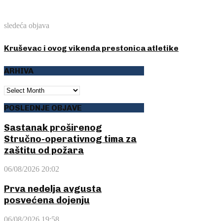
sledeća objava
Kruševac i ovog vikenda prestonica atletike
ARHIVA
ARHIVA
POSLEDNJE OBJAVE
Sastanak proširenog
Stručno-operativnog tima za
zaštitu od požara
06/08/2026 20:02
Prva nedelja avgusta
posvećena dojenju
06/08/2026 19:58