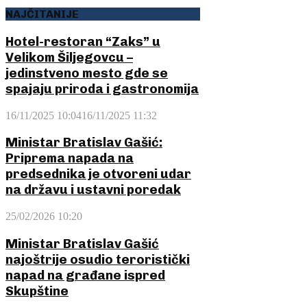
NAJČITANIJE
Hotel-restoran “Zaks” u
Velikom Šiljegovcu –
jedinstveno mesto gde se
spajaju priroda i gastronomija
16/11/2025 10:04
16/11/2025 11:32
Ministar Bratislav Gašić:
Priprema napada na
predsednika je otvoreni udar
na državu i ustavni poredak
25/02/2026 10:20
Ministar Bratislav Gašić
najoštrije osudio teroristički
napad na građane ispred
Skupštine