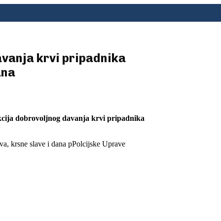
vanja krvi pripadnika
ana
kcija dobrovoljnog davanja krvi pripadnika
a, krsne slave i dana pPolcijske Uprave