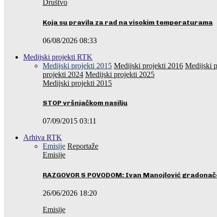
Društvo
Koja su pravila za rad na visokim temperaturama
06/08/2026 08:33
Medijski projekti RTK
Medijski projekti 2015
Medijski projekti 2016
Medijski p
projekti 2024
Medijski projekti 2025
Medijski projekti 2015
STOP vršnjačkom nasilju
07/09/2015 03:11
Arhiva RTK
Emisije
Reportaže
Emisije
RAZGOVOR S POVODOM: Ivan Manojlović gradonače
26/06/2026 18:20
Emisije