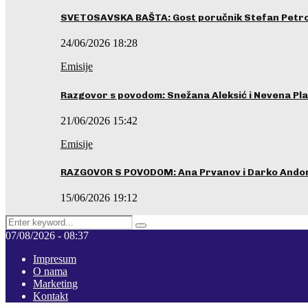
SVETOSAVSKA BAŠTA: Gost poručnik Stefan Petrovi
24/06/2026 18:28
Emisije
Razgovor s povodom: Snežana Aleksić i Nevena Pla
21/06/2026 15:42
Emisije
RAZGOVOR S POVODOM: Ana Prvanov i Darko Ando
15/06/2026 19:12
Search
Pretraga
for:
07/08/2026 - 08:37
Impresum
O nama
Marketing
Kontakt