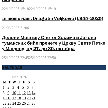
22/10/2025 15:18
22/10/2025 15:19
In memoriam: Dragutin Veljković (1955–2025)
21/08/2025 21:06
Делови Моштију Светог Зосима и Јакова
туманских биће пренете у Цркву Свете Петке
у Мајдеву, од 27. до 30. октобра
25/10/2025 22:45
25/10/2025 22:50
KALENDAR
June 2026
M
T
W
T
F
S
S
1
2
3
4
5
6
7
8
9
10
11
12
13
14
15
16
17
18
19
20
21
22
23
24
25
26
27
28