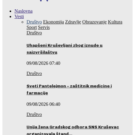
Naslovna
Vesti
Društvo
Ekonomija
Zdravlje
Obrazovanje
Kultura
Sport
Servis
Društvo
Uhapšeni Kruševljani zbog iznude u
saizvršilaštvu
09/08/2026 07:40
Društvo
Sveti Pantelejmon – zaštitnik medicine i
farmacije
09/08/2026 06:40
Društvo
Unija žena Gradskog odbora SNS Kruševac
organizovala štand…