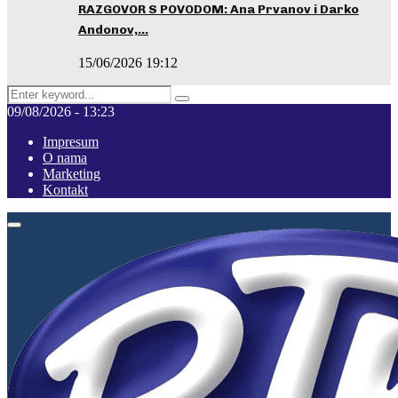
RAZGOVOR S POVODOM: Ana Prvanov i Darko
Andonov,…
15/06/2026 19:12
Search
Pretraga
for:
09/08/2026 - 13:23
Impresum
O nama
Marketing
Kontakt
Facebook
Instagram
Youtube
Primary
Menu