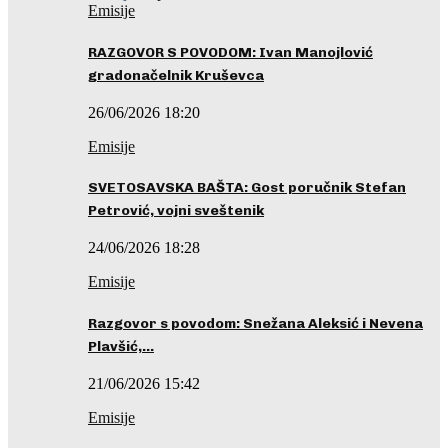
Emisije
RAZGOVOR S POVODOM: Ivan Manojlović
gradonačelnik Kruševca
26/06/2026 18:20
Emisije
SVETOSAVSKA BAŠTA: Gost poručnik Stefan
Petrović, vojni sveštenik
24/06/2026 18:28
Emisije
Razgovor s povodom: Snežana Aleksić i Nevena
Plavšić,…
21/06/2026 15:42
Emisije