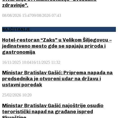
zdravinje”.
08/08/2026 15:47
09/08/2026 07:43
NAJČITANIJE
Hotel-restoran “Zaks” u Velikom Šiljegovcu –
jedinstveno mesto gde se spajaju priroda i
gastronomija
16/11/2025 10:04
16/11/2025 11:32
Ministar Bratislav Gašić: Priprema napada na
predsednika je otvoreni udar na državu i
ustavni poredak
25/02/2026 10:20
Ministar Bratislav Gašić najoštrije osudio
teroristički napad na građane ispred
Skupštine