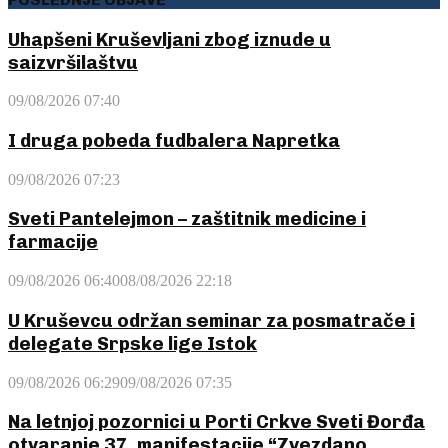
Uhapšeni Kruševljani zbog iznude u
saizvršilaštvu
09/08/2026 07:40
I druga pobeda fudbalera Napretka
09/08/2026 07:23
Sveti Pantelejmon – zaštitnik medicine i
farmacije
09/08/2026 06:40
08/08/2026 22:18
U Kruševcu održan seminar za posmatrače i
delegate Srpske lige Istok
09/08/2026 06:29
09/08/2026 07:35
Na letnjoj pozornici u Porti Crkve Sveti Đorđa
otvaranje 37. manifestacije “Zvezdano