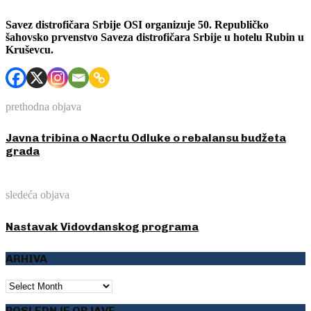
Savez distrofičara Srbije OSI organizuje 50. Republičko
šahovsko prvenstvo Saveza distrofičara Srbije u hotelu Rubin u
Kruševcu.
prethodna objava
Javna tribina o Nacrtu Odluke o rebalansu budžeta
grada
sledeća objava
Nastavak Vidovdanskog programa
ARHIVA
ARHIVA
POSLEDNJE OBJAVE