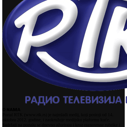
O NAMA
Portal RTK (www.rtk.rs) je najmlađi medij, koji postoji od 14.
oktobra 2012. godine, i zaokružuje medijsku plaformu kuće.
Sadržaji na portalu se dnevno ažuriraju i kroz raznovrsne rubrike i