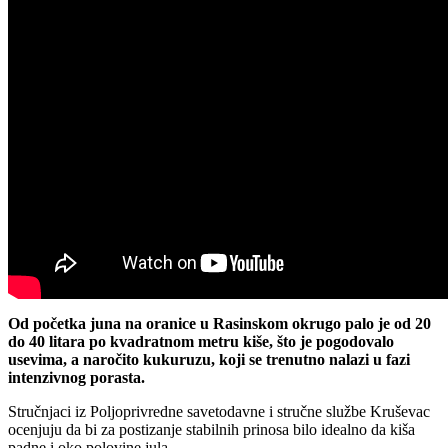
Od početka juna na oranice u Rasinskom okrugo palo je od 20
do 40 litara po kvadratnom metru kiše, što je pogodovalo
usevima, a naročito kukuruzu, koji se trenutno nalazi u fazi
intenzivnog porasta.
Stručnjaci iz Poljoprivredne savetodavne i stručne službe Kruševac
ocenjuju da bi za postizanje stabilnih prinosa bilo idealno da kiša
padne i oko polovine jula.