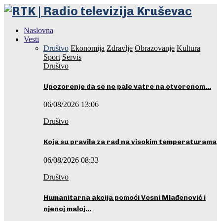
Naslovna
Vesti
Društvo
Ekonomija
Zdravlje
Obrazovanje
Kultura
Sport
Servis
Društvo
Upozorenje da se ne pale vatre na otvorenom…
06/08/2026 13:06
Društvo
Koja su pravila za rad na visokim temperaturama
06/08/2026 08:33
Društvo
Humanitarna akcija pomoći Vesni Mlađenović i
njenoj maloj…