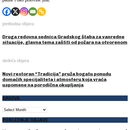
prethodna objava
Druga redovna sednica Gradskog štaba za vanredne
situacije, glavna tema zaštiti od požara na otvorenom
sledeća objava
Novi restoran “Tradicija” pruža bogatu ponudu
domaćih specijaliteta i atmosferu koja vraća
uspomene na porodična okupljanja
ARHIVA
ARHIVA
POSLEDNJE OBJAVE