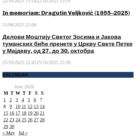
22/10/2025 15:18
22/10/2025 15:19
In memoriam: Dragutin Veljković (1955–2025)
21/08/2025 21:06
Делови Моштију Светог Зосима и Јакова
туманских биће пренете у Цркву Свете Петке
у Мајдеву, од 27. до 30. октобра
25/10/2025 22:45
25/10/2025 22:50
KALENDAR
June 2026
M
T
W
T
F
S
S
1
2
3
4
5
6
7
8
9
10
11
12
13
14
15
16
17
18
19
20
21
22
23
24
25
26
27
28
29
30
« May
Jul »