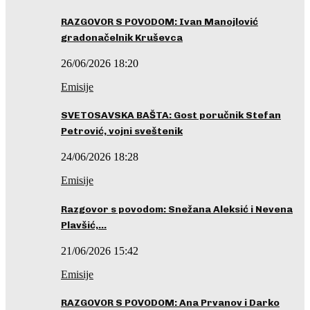
RAZGOVOR S POVODOM: Ivan Manojlović
gradonačelnik Kruševca
26/06/2026 18:20
Emisije
SVETOSAVSKA BAŠTA: Gost poručnik Stefan
Petrović, vojni sveštenik
24/06/2026 18:28
Emisije
Razgovor s povodom: Snežana Aleksić i Nevena
Plavšić,…
21/06/2026 15:42
Emisije
RAZGOVOR S POVODOM: Ana Prvanov i Darko