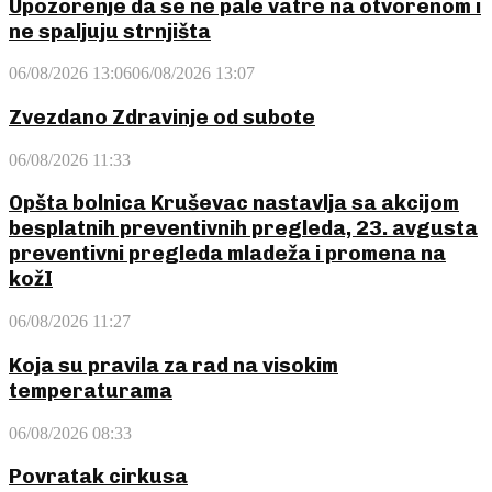
Upozorenje da se ne pale vatre na otvorenom i
ne spaljuju strnjišta
06/08/2026 13:06
06/08/2026 13:07
Zvezdano Zdravinje od subote
06/08/2026 11:33
Opšta bolnica Kruševac nastavlja sa akcijom
besplatnih preventivnih pregleda, 23. avgusta
preventivni pregleda mladeža i promena na
kožI
06/08/2026 11:27
Koja su pravila za rad na visokim
temperaturama
06/08/2026 08:33
Povratak cirkusa