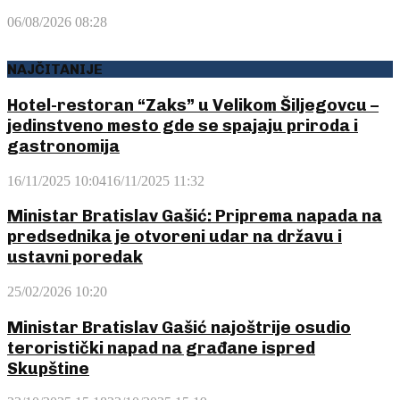
06/08/2026 08:28
NAJČITANIJE
Hotel-restoran “Zaks” u Velikom Šiljegovcu –
jedinstveno mesto gde se spajaju priroda i
gastronomija
16/11/2025 10:04
16/11/2025 11:32
Ministar Bratislav Gašić: Priprema napada na
predsednika je otvoreni udar na državu i
ustavni poredak
25/02/2026 10:20
Ministar Bratislav Gašić najoštrije osudio
teroristički napad na građane ispred
Skupštine