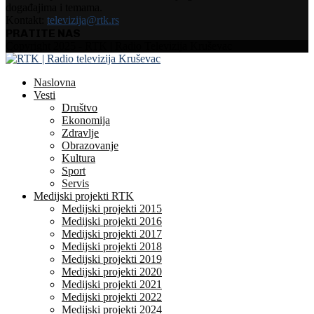
događajima i temama.
Kontakt:
televizija@rtk.rs
PRATITE NAS
Facebook
Instagram
Youtube
Copyright 2025 - RTK | Radio Televizija Kruševac
Naslovna
Vesti
Društvo
Ekonomija
Zdravlje
Obrazovanje
Kultura
Sport
Servis
Medijski projekti RTK
Medijski projekti 2015
Medijski projekti 2016
Medijski projekti 2017
Medijski projekti 2018
Medijski projekti 2019
Medijski projekti 2020
Medijski projekti 2021
Medijski projekti 2022
Medijski projekti 2024