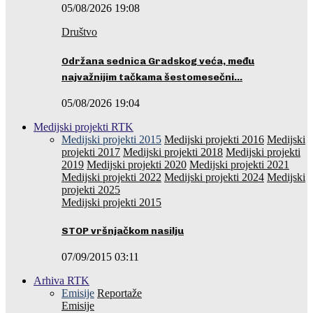
05/08/2026 19:08
Društvo
Održana sednica Gradskog veća, među
najvažnijim tačkama šestomesečni…
05/08/2026 19:04
Medijski projekti RTK
Medijski projekti 2015
Medijski projekti 2016
Medijski
projekti 2017
Medijski projekti 2018
Medijski projekti
2019
Medijski projekti 2020
Medijski projekti 2021
Medijski projekti 2022
Medijski projekti 2024
Medijski
projekti 2025
Medijski projekti 2015
STOP vršnjačkom nasilju
07/09/2015 03:11
Arhiva RTK
Emisije
Reportaže
Emisije