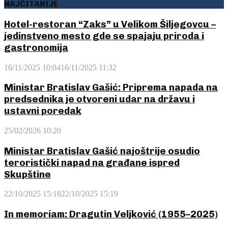
NAJČITANIJE
Hotel-restoran “Zaks” u Velikom Šiljegovcu –
jedinstveno mesto gde se spajaju priroda i
gastronomija
16/11/2025 10:04
16/11/2025 11:32
Ministar Bratislav Gašić: Priprema napada na
predsednika je otvoreni udar na državu i
ustavni poredak
25/02/2026 10:20
Ministar Bratislav Gašić najoštrije osudio
teroristički napad na građane ispred
Skupštine
22/10/2025 15:18
22/10/2025 15:19
In memoriam: Dragutin Veljković (1955–2025)