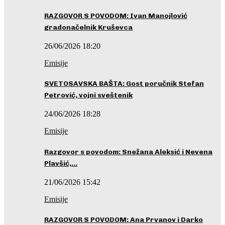
RAZGOVOR S POVODOM: Ivan Manojlović
gradonačelnik Kruševca
26/06/2026 18:20
Emisije
SVETOSAVSKA BAŠTA: Gost poručnik Stefan
Petrović, vojni sveštenik
24/06/2026 18:28
Emisije
Razgovor s povodom: Snežana Aleksić i Nevena
Plavšić,…
21/06/2026 15:42
Emisije
RAZGOVOR S POVODOM: Ana Prvanov i Darko