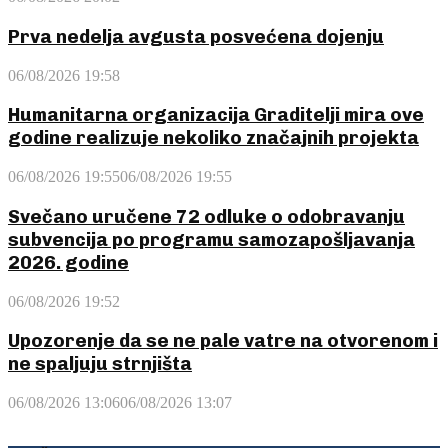
Prva nedelja avgusta posvećena dojenju
06/08/2026 19:58
Humanitarna organizacija Graditelji mira ove
godine realizuje nekoliko značajnih projekta
06/08/2026 19:55
06/08/2026 19:55
Svečano uručene 72 odluke o odobravanju
subvencija po programu samozapošljavanja
2026. godine
06/08/2026 19:52
Upozorenje da se ne pale vatre na otvorenom i
ne spaljuju strnjišta
06/08/2026 13:06
06/08/2026 13:07