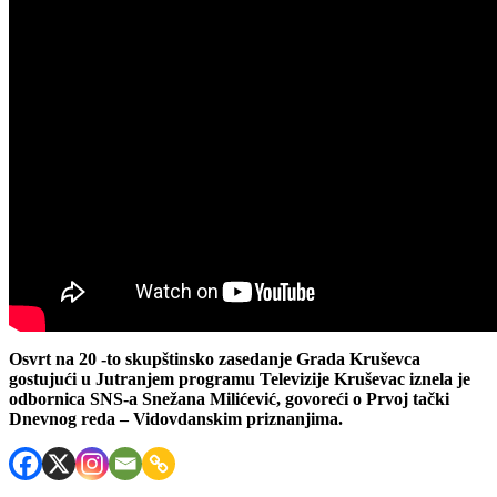
Osvrt na 20 -to skupštinsko zasedanje Grada Kruševca
gostujući u Jutranjem programu Televizije Kruševac iznela je
odbornica SNS-a Snežana Milićević, govoreći o Prvoj tački
Dnevnog reda – Vidovdanskim priznanjima.