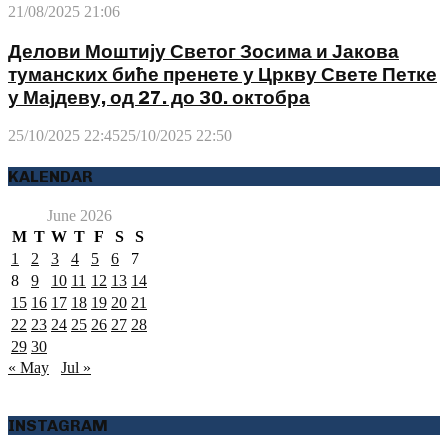
21/08/2025 21:06
Делови Моштију Светог Зосима и Јакова
туманских биће пренете у Цркву Свете Петке
у Мајдеву, од 27. до 30. октобра
25/10/2025 22:45
25/10/2025 22:50
KALENDAR
June 2026
M
T
W
T
F
S
S
1
2
3
4
5
6
7
8
9
10
11
12
13
14
15
16
17
18
19
20
21
22
23
24
25
26
27
28
29
30
« May
Jul »
INSTAGRAM