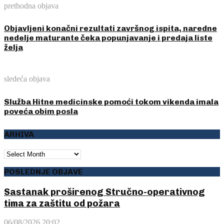
prethodna objava
Objavljeni konačni rezultati završnog ispita, naredne
nedelje maturante čeka popunjavanje i predaja liste
želja
sledeća objava
Služba Hitne medicinske pomoći tokom vikenda imala
poveća obim posla
ARHIVA
ARHIVA
POSLEDNJE OBJAVE
Sastanak proširenog Stručno-operativnog
tima za zaštitu od požara
06/08/2026 20:02