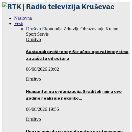
Naslovna
Vesti
Društvo
Ekonomija
Zdravlje
Obrazovanje
Kultura
Sport
Servis
Društvo
Sastanak proširenog Stručno-operativnog tima
za zaštitu od požara
06/08/2026 20:02
Društvo
Humanitarna organizacija Graditelji mira ove
godine realizuje nekoliko…
06/08/2026 19:55
Društvo
Upozorenje da se ne pale vatre na otvorenom…