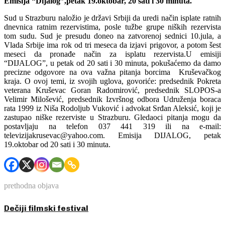
Emisija “Dijalog”,petak 19.oktobar, 20 sati i 30 minuta.
Sud u Strazburu naložio je državi Srbiji da uredi način isplate ratnih
dnevnica ratnim rezervistima, posle tužbe grupe niških rezervista
tom sudu. Sud je presudu doneo na zatvorenoj sednici 10.jula, a
Vlada Srbije ima rok od tri meseca da izjavi prigovor, a potom šest
meseci da pronađe način za isplatu rezervista.U emisiji
“DIJALOG”, u petak od 20 sati i 30 minuta, pokušaćemo da damo
precizne odgovore na ova važna pitanja borcima Kruševačkog
kraja. O ovoj temi, iz svojih uglova, govoriće: predsednik Pokreta
veterana Kruševac Goran Radomirović, predsednik SLOPOS-a
Velimir Milošević, predsednik Izvršnog odbora Udruženja boraca
rata 1999 iz Niša Rodoljub Vuković i advokat Srđan Aleksić, koji je
zastupao niške rezerviste u Strazburu. Gledaoci pitanja mogu da
postavljaju na telefon 037 441 319 ili na e-mail:
televizijakrusevac@yahoo.com. Emisija DIJALOG, petak
19.oktobar od 20 sati i 30 minuta.
prethodna objava
Dečiji filmski festival