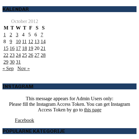
KALENDAR
October 2012
M
T
W
T
F
S
S
1
2
3
4
5
6
7
8
9
10
11
12
13
14
15
16
17
18
19
20
21
22
23
24
25
26
27
28
29
30
31
« Sep
Nov »
INSTAGRAM
This message appears for Admin Users only:
Please fill the Instagram Access Token. You can get Instagram
Access Token by go to
this page
Facebook
POPULARNE KATEGORIJE