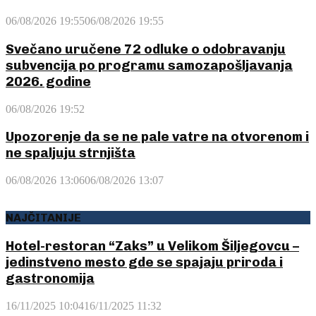
06/08/2026 19:55
06/08/2026 19:55
Svečano uručene 72 odluke o odobravanju
subvencija po programu samozapošljavanja
2026. godine
06/08/2026 19:52
Upozorenje da se ne pale vatre na otvorenom i
ne spaljuju strnjišta
06/08/2026 13:06
06/08/2026 13:07
NAJČITANIJE
Hotel-restoran “Zaks” u Velikom Šiljegovcu –
jedinstveno mesto gde se spajaju priroda i
gastronomija
16/11/2025 10:04
16/11/2025 11:32