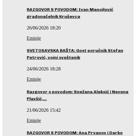
RAZGOVOR S POVODOM: Ivan Manojlović
gradonačelnik Kruševca
26/06/2026 18:20
Emisije
SVETOSAVSKA BAŠTA: Gost poručnik Stefan
Petrović, vojni sveštenik
24/06/2026 18:28
Emisije
Razgovor s povodom: Snežana Aleksić i Nevena
Plavšić,…
21/06/2026 15:42
Emisije
RAZGOVOR S POVODOM: Ana Prvanov i Darko