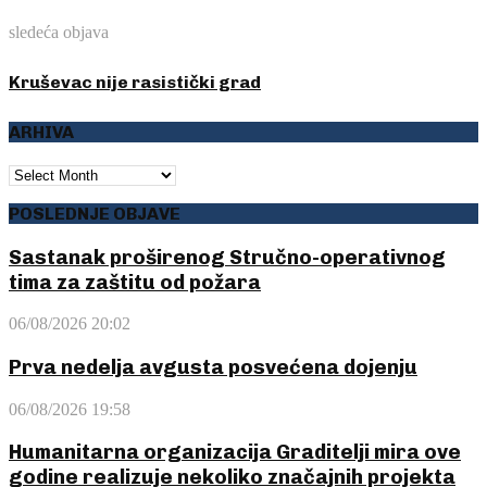
sledeća objava
Kruševac nije rasistički grad
ARHIVA
ARHIVA
POSLEDNJE OBJAVE
Sastanak proširenog Stručno-operativnog
tima za zaštitu od požara
06/08/2026 20:02
Prva nedelja avgusta posvećena dojenju
06/08/2026 19:58
Humanitarna organizacija Graditelji mira ove
godine realizuje nekoliko značajnih projekta