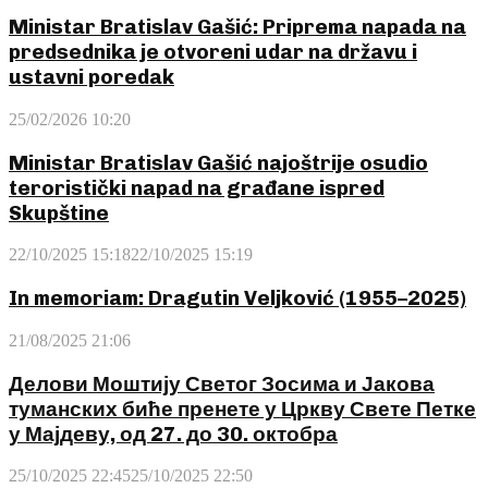
Ministar Bratislav Gašić: Priprema napada na
predsednika je otvoreni udar na državu i
ustavni poredak
25/02/2026 10:20
Ministar Bratislav Gašić najoštrije osudio
teroristički napad na građane ispred
Skupštine
22/10/2025 15:18
22/10/2025 15:19
In memoriam: Dragutin Veljković (1955–2025)
21/08/2025 21:06
Делови Моштију Светог Зосима и Јакова
туманских биће пренете у Цркву Свете Петке
у Мајдеву, од 27. до 30. октобра
25/10/2025 22:45
25/10/2025 22:50