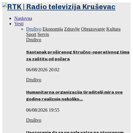
Naslovna
Vesti
Društvo
Ekonomija
Zdravlje
Obrazovanje
Kultura
Sport
Servis
Društvo
Sastanak proširenog Stručno-operativnog tima
za zaštitu od požara
06/08/2026 20:02
Društvo
Humanitarna organizacija Graditelji mira ove
godine realizuje nekoliko…
06/08/2026 19:55
Društvo
Upozorenje da se ne pale vatre na otvorenom…