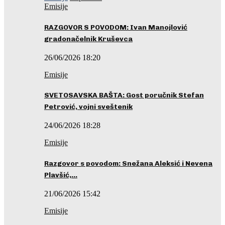
Emisije
RAZGOVOR S POVODOM: Ivan Manojlović
gradonačelnik Kruševca
26/06/2026 18:20
Emisije
SVETOSAVSKA BAŠTA: Gost poručnik Stefan
Petrović, vojni sveštenik
24/06/2026 18:28
Emisije
Razgovor s povodom: Snežana Aleksić i Nevena
Plavšić,…
21/06/2026 15:42
Emisije