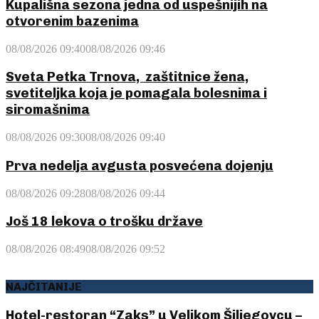
Kupališna sezona jedna od uspešnijih na
otvorenim bazenima
08/08/2026 09:40
08/08/2026 09:46
Sveta Petka Trnova, zaštitnice žena,
svetiteljka koja je pomagala bolesnima i
siromašnima
08/08/2026 09:30
08/08/2026 09:40
Prva nedelja avgusta posvećena dojenju
08/08/2026 09:28
08/08/2026 09:44
Još 18 lekova o trošku države
08/08/2026 08:49
08/08/2026 09:52
NAJČITANIJE
Hotel-restoran “Zaks” u Velikom Šiljegovcu –