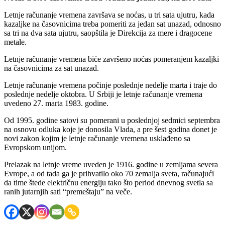
Letnje računanje vremena završava se noćas, u tri sata ujutru, kada
kazaljke na časovnicima treba pomeriti za jedan sat unazad, odnosno
sa tri na dva sata ujutru, saopštila je Direkcija za mere i dragocene
metale.
Letnje računanje vremena biće završeno noćas pomeranjem kazaljki
na časovnicima za sat unazad.
Letnje računanje vremena počinje poslednje nedelje marta i traje do
poslednje nedelje oktobra. U Srbiji je letnje računanje vremena
uvedeno 27. marta 1983. godine.
Od 1995. godine satovi su pomerani u poslednjoj sedmici septembra
na osnovu odluka koje je donosila Vlada, a pre šest godina donet je
novi zakon kojim je letnje računanje vremena usklađeno sa
Evropskom unijom.
Prelazak na letnje vreme uveden je 1916. godine u zemljama severa
Evrope, a od tada ga je prihvatilo oko 70 zemalja sveta, računajući
da time štede električnu energiju tako što period dnevnog svetla sa
ranih jutarnjih sati “premeštaju” na veče.