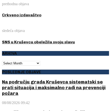
prethodna objava
Crkveno izdavaštvo
sledeća objava
SNS u Kruševcu obeležila svoju slavu
ARHIVA
ARHIVA
POSLEDNJE OBJAVE
Na području grada Kruševca sistematski se
prati situacija i maksimalno radi na prevenciji
požara
08/08/2026 09:42