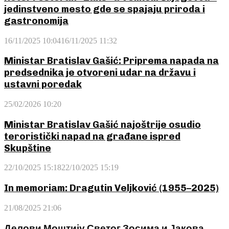
jedinstveno mesto gde se spajaju priroda i
gastronomija
16/11/2025 10:04
16/11/2025 11:32
Ministar Bratislav Gašić: Priprema napada na
predsednika je otvoreni udar na državu i
ustavni poredak
25/02/2026 10:20
Ministar Bratislav Gašić najoštrije osudio
teroristički napad na građane ispred
Skupštine
22/10/2025 15:18
22/10/2025 15:19
In memoriam: Dragutin Veljković (1955–2025)
21/08/2025 21:06
Делови Моштију Светог Зосима и Јакова