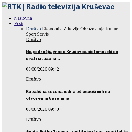
Naslovna
Vesti
Društvo
Ekonomija
Zdravlje
Obrazovanje
Kultura
Sport
Servis
Društvo
Na području grada Kruševca sistematski se
prati situacija…
08/08/2026 09:42
Društvo
Kupališna sezona jedna od uspešnijih na
otvorenim bazenima
08/08/2026 09:40
Društvo
Sveta Petka Trnova, zaštitnice žena, svetiteljka