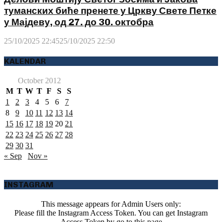
туманских биће пренете у Цркву Свете Петке
у Мајдеву, од 27. до 30. октобра
25/10/2025 22:45
25/10/2025 22:50
KALENDAR
October 2012
M
T
W
T
F
S
S
1
2
3
4
5
6
7
8
9
10
11
12
13
14
15
16
17
18
19
20
21
22
23
24
25
26
27
28
29
30
31
« Sep
Nov »
INSTAGRAM
This message appears for Admin Users only:
Please fill the Instagram Access Token. You can get Instagram
Access Token by go to
this page