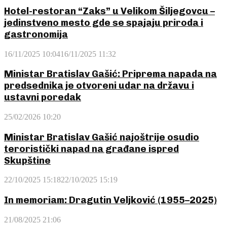
Hotel-restoran “Zaks” u Velikom Šiljegovcu –
jedinstveno mesto gde se spajaju priroda i
gastronomija
16/11/2025 10:04
16/11/2025 11:32
Ministar Bratislav Gašić: Priprema napada na
predsednika je otvoreni udar na državu i
ustavni poredak
25/02/2026 10:20
Ministar Bratislav Gašić najoštrije osudio
teroristički napad na građane ispred
Skupštine
22/10/2025 15:18
22/10/2025 15:19
In memoriam: Dragutin Veljković (1955–2025)
21/08/2025 21:06