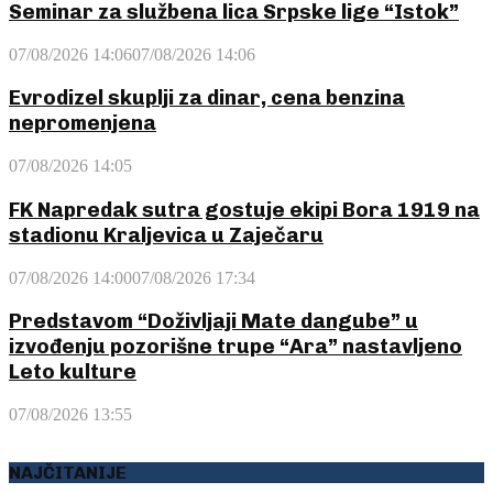
Seminar za službena lica Srpske lige “Istok”
07/08/2026 14:06
07/08/2026 14:06
Evrodizel skuplji za dinar, cena benzina
nepromenjena
07/08/2026 14:05
FK Napredak sutra gostuje ekipi Bora 1919 na
stadionu Kraljevica u Zaječaru
07/08/2026 14:00
07/08/2026 17:34
Predstavom “Doživljaji Mate dangube” u
izvođenju pozorišne trupe “Ara” nastavljeno
Leto kulture
07/08/2026 13:55
NAJČITANIJE