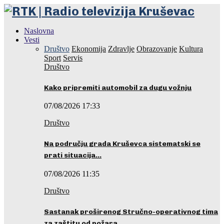
Naslovna
Vesti
Društvo
Ekonomija
Zdravlje
Obrazovanje
Kultura
Sport
Servis
Društvo
Kako pripremiti automobil za dugu vožnju
07/08/2026 17:33
Društvo
Na području grada Kruševca sistematski se
prati situacija…
07/08/2026 11:35
Društvo
Sastanak proširenog Stručno-operativnog tima
za zaštitu od požara