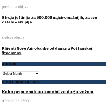
prethodna objava
Struja jeftinija za 500.000 najsiromašnijih, za sve
ostale – skuplja
sledeća objava
Klijenti Nove Agrobanke od danas u Poštanskoj
štedionici
ARHIVA
ARHIVA
POSLEDNJE OBJAVE
Kako pripremiti automobil za dugu vožnju
07/08/2026 17:33