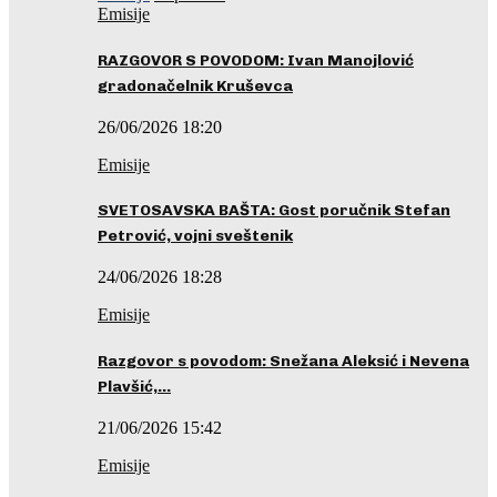
Emisije
RAZGOVOR S POVODOM: Ivan Manojlović
gradonačelnik Kruševca
26/06/2026 18:20
Emisije
SVETOSAVSKA BAŠTA: Gost poručnik Stefan
Petrović, vojni sveštenik
24/06/2026 18:28
Emisije
Razgovor s povodom: Snežana Aleksić i Nevena
Plavšić,…
21/06/2026 15:42
Emisije