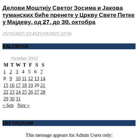
Делови Моштију Светог Зосима и Јакова
туманских биће пренете у Цркву Свете Петке
у Мајдеву, од 27. до 30. октобра
25/10/2025 22:45
25/10/2025 22:50
KALENDAR
October 2012
M
T
W
T
F
S
S
1
2
3
4
5
6
7
8
9
10
11
12
13
14
15
16
17
18
19
20
21
22
23
24
25
26
27
28
29
30
31
« Sep
Nov »
INSTAGRAM
This message appears for Admin Users only: